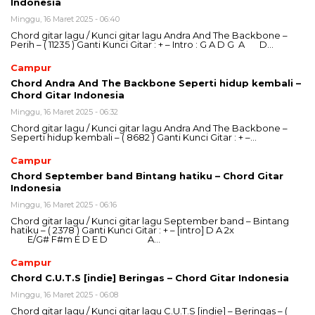
Indonesia
Minggu, 16 Maret 2025 - 06:40
Chord gitar lagu / Kunci gitar lagu Andra And The Backbone –
Perih – ( 11235 ) Ganti Kunci Gitar : + – Intro : G A D G A D…
Campur
Chord Andra And The Backbone Seperti hidup kembali –
Chord Gitar Indonesia
Minggu, 16 Maret 2025 - 06:32
Chord gitar lagu / Kunci gitar lagu Andra And The Backbone –
Seperti hidup kembali – ( 8682 ) Ganti Kunci Gitar : + –…
Campur
Chord September band Bintang hatiku – Chord Gitar
Indonesia
Minggu, 16 Maret 2025 - 06:16
Chord gitar lagu / Kunci gitar lagu September band – Bintang
hatiku – ( 2378 ) Ganti Kunci Gitar : + – [intro] D A 2x
E/G# F#m E D E D A…
Campur
Chord C.U.T.S [indie] Beringas – Chord Gitar Indonesia
Minggu, 16 Maret 2025 - 06:08
Chord gitar lagu / Kunci gitar lagu C.U.T.S [indie] – Beringas – (