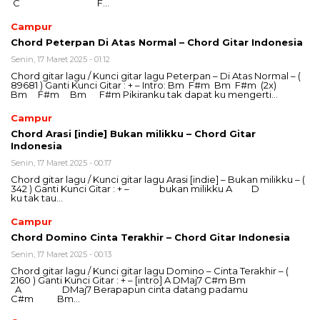
C F…
Campur
Chord Peterpan Di Atas Normal – Chord Gitar Indonesia
Senin, 17 Maret 2025 - 01:12
Chord gitar lagu / Kunci gitar lagu Peterpan – Di Atas Normal – (
89681 ) Ganti Kunci Gitar : + – Intro: Bm F#m Bm F#m (2x)
Bm F#m Bm F#m Pikiranku tak dapat ku mengerti…
Campur
Chord Arasi [indie] Bukan milikku – Chord Gitar
Indonesia
Senin, 17 Maret 2025 - 00:17
Chord gitar lagu / Kunci gitar lagu Arasi [indie] – Bukan milikku – (
342 ) Ganti Kunci Gitar : + – bukan milikku A D
ku tak tau…
Campur
Chord Domino Cinta Terakhir – Chord Gitar Indonesia
Senin, 17 Maret 2025 - 00:13
Chord gitar lagu / Kunci gitar lagu Domino – Cinta Terakhir – (
2160 ) Ganti Kunci Gitar : + – [intro] A DMaj7 C#m Bm
A DMaj7 Berapapun cinta datang padamu
C#m Bm…