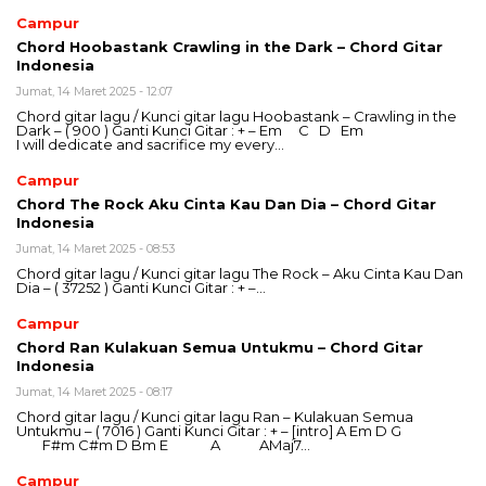
Campur
Chord Hoobastank Crawling in the Dark – Chord Gitar
Indonesia
Jumat, 14 Maret 2025 - 12:07
Chord gitar lagu / Kunci gitar lagu Hoobastank – Crawling in the
Dark – ( 900 ) Ganti Kunci Gitar : + – Em C D Em
I will dedicate and sacrifice my every…
Campur
Chord The Rock Aku Cinta Kau Dan Dia – Chord Gitar
Indonesia
Jumat, 14 Maret 2025 - 08:53
Chord gitar lagu / Kunci gitar lagu The Rock – Aku Cinta Kau Dan
Dia – ( 37252 ) Ganti Kunci Gitar : + –…
Campur
Chord Ran Kulakuan Semua Untukmu – Chord Gitar
Indonesia
Jumat, 14 Maret 2025 - 08:17
Chord gitar lagu / Kunci gitar lagu Ran – Kulakuan Semua
Untukmu – ( 7016 ) Ganti Kunci Gitar : + – [intro] A Em D G
F#m C#m D Bm E A AMaj7…
Campur