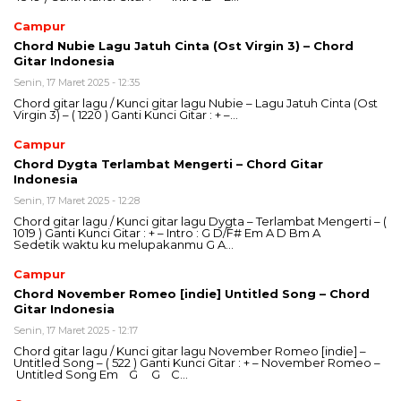
Campur
Chord Nubie Lagu Jatuh Cinta (Ost Virgin 3) – Chord
Gitar Indonesia
Senin, 17 Maret 2025 - 12:35
Chord gitar lagu / Kunci gitar lagu Nubie – Lagu Jatuh Cinta (Ost
Virgin 3) – ( 1220 ) Ganti Kunci Gitar : + –…
Campur
Chord Dygta Terlambat Mengerti – Chord Gitar
Indonesia
Senin, 17 Maret 2025 - 12:28
Chord gitar lagu / Kunci gitar lagu Dygta – Terlambat Mengerti – (
1019 ) Ganti Kunci Gitar : + – Intro : G D/F# Em A D Bm A
Sedetik waktu ku melupakanmu G A…
Campur
Chord November Romeo [indie] Untitled Song – Chord
Gitar Indonesia
Senin, 17 Maret 2025 - 12:17
Chord gitar lagu / Kunci gitar lagu November Romeo [indie] –
Untitled Song – ( 522 ) Ganti Kunci Gitar : + – November Romeo –
Untitled Song Em G G C…