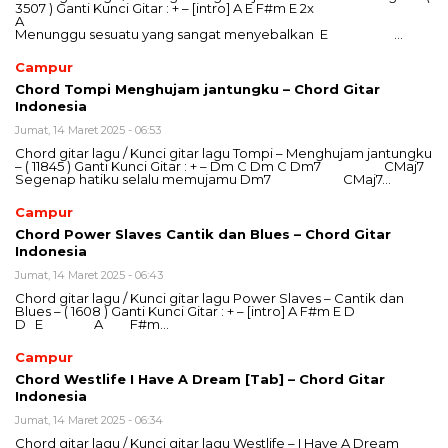
3507 ) Ganti Kunci Gitar : + – [intro] A E F#m E 2x
A
Menunggu sesuatu yang sangat menyebalkan E …
Campur
Chord Tompi Menghujam jantungku – Chord Gitar
Indonesia
Jumat, 14 Maret 2025 - 06:53
Chord gitar lagu / Kunci gitar lagu Tompi – Menghujam jantungku
– ( 11845 ) Ganti Kunci Gitar : + – Dm C Dm C Dm7 CMaj7
Segenap hatiku selalu memujamu Dm7 CMaj7…
Campur
Chord Power Slaves Cantik dan Blues – Chord Gitar
Indonesia
Jumat, 14 Maret 2025 - 06:43
Chord gitar lagu / Kunci gitar lagu Power Slaves – Cantik dan
Blues – ( 1608 ) Ganti Kunci Gitar : + – [intro] A F#m E D
D E A F#m…
Campur
Chord Westlife I Have A Dream [Tab] – Chord Gitar
Indonesia
Jumat, 14 Maret 2025 - 06:34
Chord gitar lagu / Kunci gitar lagu Westlife – I Have A Dream