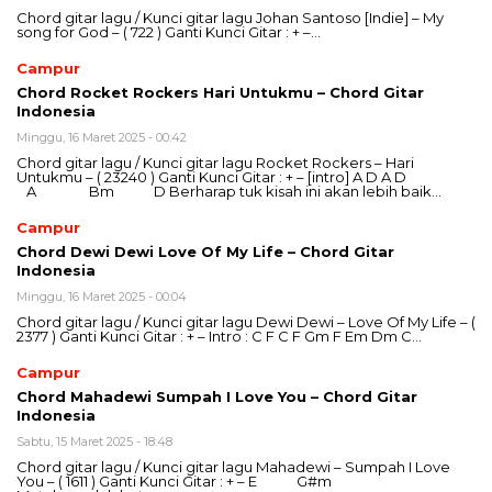
Chord gitar lagu / Kunci gitar lagu Johan Santoso [Indie] – My
song for God – ( 722 ) Ganti Kunci Gitar : + –…
Campur
Chord Rocket Rockers Hari Untukmu – Chord Gitar
Indonesia
Minggu, 16 Maret 2025 - 00:42
Chord gitar lagu / Kunci gitar lagu Rocket Rockers – Hari
Untukmu – ( 23240 ) Ganti Kunci Gitar : + – [intro] A D A D
A Bm D Berharap tuk kisah ini akan lebih baik…
Campur
Chord Dewi Dewi Love Of My Life – Chord Gitar
Indonesia
Minggu, 16 Maret 2025 - 00:04
Chord gitar lagu / Kunci gitar lagu Dewi Dewi – Love Of My Life – (
2377 ) Ganti Kunci Gitar : + – Intro : C F C F Gm F Em Dm C…
Campur
Chord Mahadewi Sumpah I Love You – Chord Gitar
Indonesia
Sabtu, 15 Maret 2025 - 18:48
Chord gitar lagu / Kunci gitar lagu Mahadewi – Sumpah I Love
You – ( 1611 ) Ganti Kunci Gitar : + – E G#m