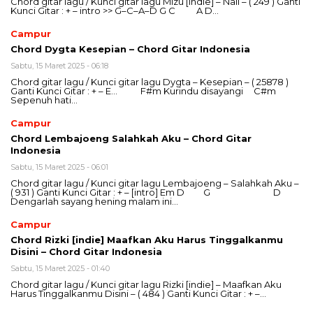
Chord gitar lagu / Kunci gitar lagu Mizu [indie] – Naii – ( 249 ) Ganti
Kunci Gitar : + – intro >> G–C–A–D G C A D…
Campur
Chord Dygta Kesepian – Chord Gitar Indonesia
Sabtu, 15 Maret 2025 - 06:18
Chord gitar lagu / Kunci gitar lagu Dygta – Kesepian – ( 25878 )
Ganti Kunci Gitar : + – E… F#m Kurindu disayangi C#m
Sepenuh hati…
Campur
Chord Lembajoeng Salahkah Aku – Chord Gitar
Indonesia
Sabtu, 15 Maret 2025 - 06:01
Chord gitar lagu / Kunci gitar lagu Lembajoeng – Salahkah Aku –
( 931 ) Ganti Kunci Gitar : + – [intro] Em D G D
Dengarlah sayang hening malam ini…
Campur
Chord Rizki [indie] Maafkan Aku Harus Tinggalkanmu
Disini – Chord Gitar Indonesia
Sabtu, 15 Maret 2025 - 01:40
Chord gitar lagu / Kunci gitar lagu Rizki [indie] – Maafkan Aku
Harus Tinggalkanmu Disini – ( 484 ) Ganti Kunci Gitar : + –…