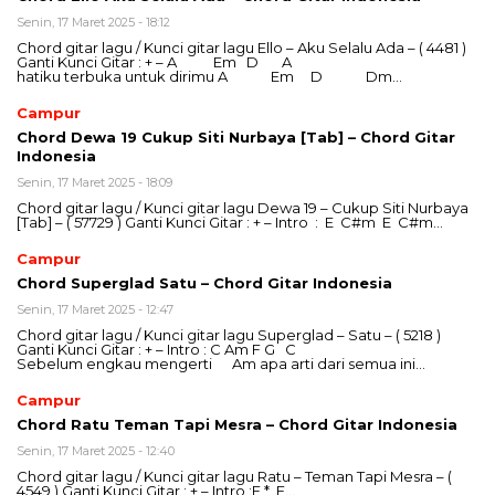
Senin, 17 Maret 2025 - 18:12
Chord gitar lagu / Kunci gitar lagu Ello – Aku Selalu Ada – ( 4481 )
Ganti Kunci Gitar : + – A Em D A
hatiku terbuka untuk dirimu A Em D Dm…
Campur
Chord Dewa 19 Cukup Siti Nurbaya [Tab] – Chord Gitar
Indonesia
Senin, 17 Maret 2025 - 18:09
Chord gitar lagu / Kunci gitar lagu Dewa 19 – Cukup Siti Nurbaya
[Tab] – ( 57729 ) Ganti Kunci Gitar : + – Intro : E C#m E C#m…
Campur
Chord Superglad Satu – Chord Gitar Indonesia
Senin, 17 Maret 2025 - 12:47
Chord gitar lagu / Kunci gitar lagu Superglad – Satu – ( 5218 )
Ganti Kunci Gitar : + – Intro : C Am F G C
Sebelum engkau mengerti Am apa arti dari semua ini…
Campur
Chord Ratu Teman Tapi Mesra – Chord Gitar Indonesia
Senin, 17 Maret 2025 - 12:40
Chord gitar lagu / Kunci gitar lagu Ratu – Teman Tapi Mesra – (
4549 ) Ganti Kunci Gitar : + – Intro :E * E…