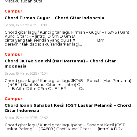
Mataku sudah buta…
Campur
Chord Firman Gugur – Chord Gitar Indonesia
Sabtu, 15 Maret 2025 - 18:18
Chord gitar lagu / Kunci gitar lagu Firman – Gugur – ( 6976 ) Ganti
Kunci Gitar : + – [intro] D Gm D Gm D
cinta yang tak seindah yang dulu F# Bm
berakhir tak dapat aku sandarkan lagi…
Campur
Chord JKT48 Sonichi (Hari Pertama) – Chord Gitar
Indonesia
Sabtu, 15 Maret 2025 - 13:04
Chord gitar lagu / Kunci gitar lagu JKT48 – Sonichi (Hari Pertama)
– ( 4484 ) Ganti Kunci Gitar : + – [intro] C#
B A#m D#m G#m C# F# F# C#…
Campur
Chord Ipang Sahabat Kecil (OST Laskar Pelangi) – Chord
Gitar Indonesia
Sabtu, 15 Maret 2025 - 12:42
Chord gitar lagu / Kunci gitar lagu Ipang – Sahabat Kecil (OST
Laskar Pelangi) – ( 34689 ) Ganti Kunci Gitar : + – [intro] A D 2x…