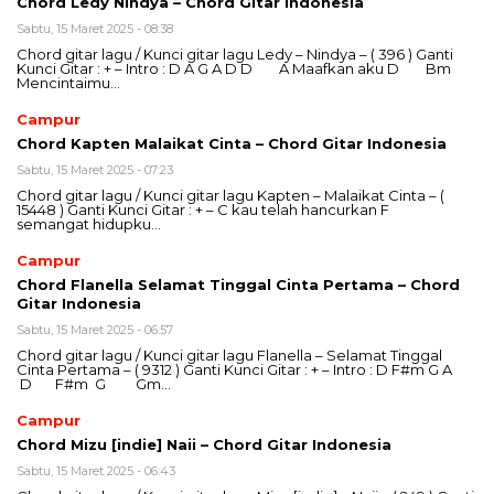
Chord Ledy Nindya – Chord Gitar Indonesia
Sabtu, 15 Maret 2025 - 08:38
Chord gitar lagu / Kunci gitar lagu Ledy – Nindya – ( 396 ) Ganti
Kunci Gitar : + – Intro : D A G A D D A Maafkan aku D Bm
Mencintaimu…
Campur
Chord Kapten Malaikat Cinta – Chord Gitar Indonesia
Sabtu, 15 Maret 2025 - 07:23
Chord gitar lagu / Kunci gitar lagu Kapten – Malaikat Cinta – (
15448 ) Ganti Kunci Gitar : + – C kau telah hancurkan F
semangat hidupku…
Campur
Chord Flanella Selamat Tinggal Cinta Pertama – Chord
Gitar Indonesia
Sabtu, 15 Maret 2025 - 06:57
Chord gitar lagu / Kunci gitar lagu Flanella – Selamat Tinggal
Cinta Pertama – ( 9312 ) Ganti Kunci Gitar : + – Intro : D F#m G A
D F#m G Gm…
Campur
Chord Mizu [indie] Naii – Chord Gitar Indonesia
Sabtu, 15 Maret 2025 - 06:43