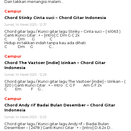
Dan takkan menangisi malam…
Campur
Chord Stinky Cinta suci – Chord Gitar Indonesia
Jumat, 14 Maret 2025 - 12:37
Chord gitar lagu / Kunci gitar lagu Stinky – Cinta suci – ( 41063 )
Ganti Kunci Gitar : + – [intro] C Dm G C 2x
C Dm G C
Hidup ini takkan indah tanpa kau ada dihati
C Dm G C…
Campur
Chord The Vaztoer [indie] Izinkan – Chord Gitar
Indonesia
Jumat, 14 Maret 2025 - 12:29
Chord gitar lagu / Kunci gitar lagu The Vaztoer [indie] – Izinkan – (
320 ) Ganti Kunci Gitar : + – Intro : C G F Am G F 2x
C Em F G…
Campur
Chord Andy rif Badai Bulan Desember – Chord Gitar
Indonesia
Jumat, 14 Maret 2025 - 12:25
Chord gitar lagu / Kunci gitar lagu Andy rif – Badai Bulan
Desember – ( 2478 ) Ganti Kunci Gitar : + – [intro] D A 2x D…