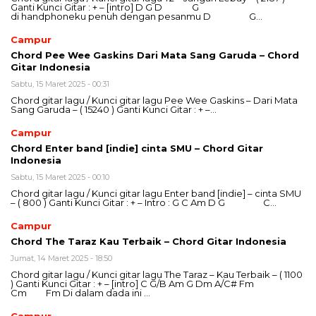
Ganti Kunci Gitar : + – [intro] D G D G
di handphoneku penuh dengan pesanmu D G…
Campur
Chord Pee Wee Gaskins Dari Mata Sang Garuda – Chord
Gitar Indonesia
Sabtu, 15 Maret 2025 - 00:31
Chord gitar lagu / Kunci gitar lagu Pee Wee Gaskins – Dari Mata
Sang Garuda – ( 15240 ) Ganti Kunci Gitar : + –…
Campur
Chord Enter band [indie] cinta SMU – Chord Gitar
Indonesia
Sabtu, 15 Maret 2025 - 00:10
Chord gitar lagu / Kunci gitar lagu Enter band [indie] – cinta SMU
– ( 800 ) Ganti Kunci Gitar : + – Intro : G C Am D G C…
Campur
Chord The Taraz Kau Terbaik – Chord Gitar Indonesia
Jumat, 14 Maret 2025 - 18:50
Chord gitar lagu / Kunci gitar lagu The Taraz – Kau Terbaik – ( 1100
) Ganti Kunci Gitar : + – [intro] C G/B Am G Dm A/C# Fm
Cm Fm Di dalam dada ini …