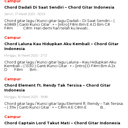
Campur
Chord Dadali Di Saat Sendiri – Chord Gitar Indonesia
Senin, 17 Maret 2025 - 00:03
Chord gitar lagu / Kunci gitar lagu Dadali – Di Saat Sendiri – (
40869 ) Ganti Kunci Gitar : + – [intro] F#m Bm E A D Bm C#
F#m C#m Hari demi hari telah ku lewati…
Campur
Chord Laluna Kau Hidupkan Aku Kembali – Chord Gitar
Indonesia
Minggu, 16 Maret 2025 - 21:13
Chord gitar lagu / Kunci gitar lagu Laluna – Kau Hidupkan Aku
Kembali – ( 1330 ) Ganti Kunci Gitar : + – [intro] D F#m Bm A 2x
D F#m Bm…
Campur
Chord Element ft. Rendy Tak Tersisa – Chord Gitar
Indonesia
Minggu, 16 Maret 2025 - 19:08
Chord gitar lagu / Kunci gitar lagu Element ft. Rendy – Tak Tersisa
– ( 3114 ) Ganti Kunci Gitar : + – C#m A E C#m E B…
Campur
Chord Captain Lord Takut Mati – Chord Gitar Indonesia