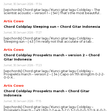
Jumat, 30 Januari 2026 - 17:34
[wpchords] Chord gitar lagu / Kunci gitar lagu Coldplay – The
scientist acoustic – version 1 – ( 541 ) That’s the most beautiful…
Artis Cowo
Chord Coldplay Sleeping sun – Chord Gitar Indonesia
Jumat, 30 Januari 2026 - 17:27
[wpchords] Chord gitar lagu / Kunci gitar lagu Coldplay –
Sleeping sun – ( 43 ) I’m really not that accurate of a tab…
Artis Cowo
Chord Coldplay Prospekts march – version 2 – Chord
Gitar Indonesia
Jumat, 30 Januari 2026 - 17:23
[wpchords] Chord gitar lagu / Kunci gitar lagu Coldplay –
Prospekts march – version 2 – ( 34 ) Capo on 7th stringEm 0-2-2-
0-0-X…
Artis Cowo
Chord Coldplay Prospekts march – Chord Gitar
Indonesia
Jumat, 30 Januari 2026 - 17:15
[wpchords] Chord gitar lagu / Kunci gitar lagu Coldplay –
Prospekts march – ( 49 ) Bm 2-2-4-4-3-2 G 3-2-0-0-0-3 D X-X-0-2-