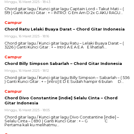
Minggu, 16 Maret 2025 - 18:43
Chord gitar lagu / Kunci gitar lagu Captain Lord – Takut Mati – (
519 ) Ganti Kunci Gitar : + – INTRO: G Em Am D 2x G AKU RAGU…
Campur
Chord Ratu Lelaki Buaya Darat – Chord Gitar Indonesia
Minggu, 16 Maret 2025 - 18:16
Chord gitar lagu / Kunci gitar lagu Ratu – Lelaki Buaya Darat – (
3226 ) Ganti Kunci Gitar : + – Intro A E A E A E lihatlah…
Campur
Chord Billy Simpson Sabarlah – Chord Gitar Indonesia
Minggu, 16 Maret 2025 - 18:12
Chord gitar lagu / Kunci gitar lagu Billy Simpson – Sabarlah – ( 536
) Ganti Kunci Gitar : + – [intro] E D E Sudah hampir 6 bulan D…
Campur
Chord Divo Constantine [indie] Selalu Cinta – Chord
Gitar Indonesia
Minggu, 16 Maret 2025 - 18:05
Chord gitar lagu / Kunci gitar lagu Divo Constantine [indie] –
Selalu Cinta – ( 690 ) Ganti Kunci Gitar : + – G C
Pertama kali ku melihatmu…