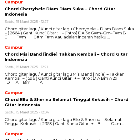
Campur
Chord Cherrybele Diam Diam Suka – Chord Gitar
Indonesia
Sabtu, 15 Maret 2025 - 12:27
Chord gitar lagu / Kunci gitar lagu Cherrybele – Diam Diam Suka
– ( 2664 ) Ganti Kunci Gitar : + – [intro] E A 3x G#m–Gm–F#m B
E F#m G#m F#m Kau adalah incaran hatiku …
Campur
Chord Misi Band [indie] Takkan Kembali – Chord Gitar
Indonesia
Sabtu, 15 Maret 2025 - 12:21
Chord gitar lagu / Kunci gitar lagu Misi Band [indie] – Takkan
Kembali – ( 596 ) Ganti Kunci Gitar : + – Intro : D A Bm A 2x
D A Bm A…
Campur
Chord Ello & Sherina Selamat Tinggal Kekasih – Chord
Gitar Indonesia
Sabtu, 15 Maret 2025 - 12:04
Chord gitar lagu / Kunci gitar lagu Ello & Sherina – Selamat
Tinggal Kekasih – ( 2353 ) Ganti Kunci Gitar : + – B C#m…
Campur