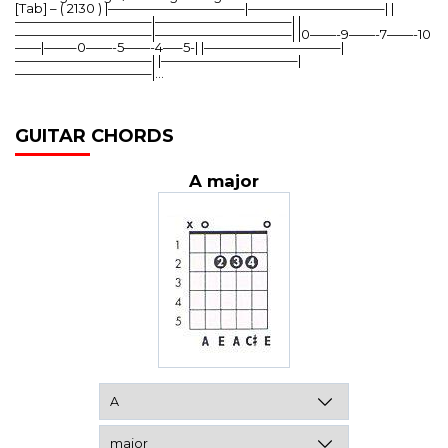
[Tab] – ( 2130 ) |——————————–|——————————–| |
——————————–|——————————–| |
——————————–|——————————–| |0——-9——-7——-10
——|——–0——-5——-4—–5-| |——————————–|
——————————–| |——————————–|
——————————–|…
GUITAR CHORDS
A major