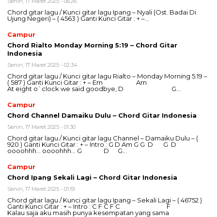
Senin, 17 Maret 2025 - 06:26
Chord gitar lagu / Kunci gitar lagu Ipang – Nyali (Ost. Badai Di
Ujung Negeri) – ( 4563 ) Ganti Kunci Gitar : + –…
Campur
Chord Rialto Monday Morning 5:19 – Chord Gitar
Indonesia
Senin, 17 Maret 2025 - 02:34
Chord gitar lagu / Kunci gitar lagu Rialto – Monday Morning 5:19 –
( 587 ) Ganti Kunci Gitar : + – Em Am
At eight o`clock we said goodbye, D G…
Campur
Chord Channel Damaiku Dulu – Chord Gitar Indonesia
Senin, 17 Maret 2025 - 01:30
Chord gitar lagu / Kunci gitar lagu Channel – Damaiku Dulu – (
920 ) Ganti Kunci Gitar : + – Intro : G D Am G G D G D
oooohhh… oooohhh… G D G…
Campur
Chord Ipang Sekali Lagi – Chord Gitar Indonesia
Senin, 17 Maret 2025 - 01:19
Chord gitar lagu / Kunci gitar lagu Ipang – Sekali Lagi – ( 46752 )
Ganti Kunci Gitar : + – Intro : C F C F C F
Kalau saja aku masih punya kesempatan yang sama