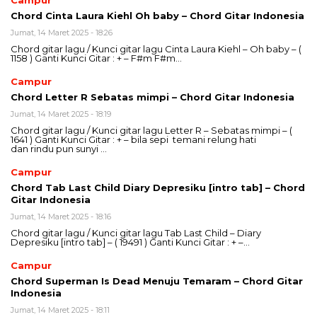
Campur
Chord Cinta Laura Kiehl Oh baby – Chord Gitar Indonesia
Jumat, 14 Maret 2025 - 18:26
Chord gitar lagu / Kunci gitar lagu Cinta Laura Kiehl – Oh baby – (
1158 ) Ganti Kunci Gitar : + – F#m F#m…
Campur
Chord Letter R Sebatas mimpi – Chord Gitar Indonesia
Jumat, 14 Maret 2025 - 18:19
Chord gitar lagu / Kunci gitar lagu Letter R – Sebatas mimpi – (
1641 ) Ganti Kunci Gitar : + – bila sepi temani relung hati
dan rindu pun sunyi …
Campur
Chord Tab Last Child Diary Depresiku [intro tab] – Chord
Gitar Indonesia
Jumat, 14 Maret 2025 - 18:16
Chord gitar lagu / Kunci gitar lagu Tab Last Child – Diary
Depresiku [intro tab] – ( 19491 ) Ganti Kunci Gitar : + –…
Campur
Chord Superman Is Dead Menuju Temaram – Chord Gitar
Indonesia
Jumat, 14 Maret 2025 - 18:11