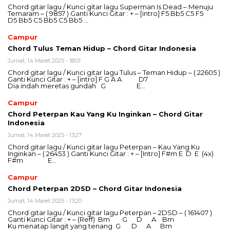
Chord gitar lagu / Kunci gitar lagu Superman Is Dead – Menuju
Temaram – ( 9857 ) Ganti Kunci Gitar : + – [intro] F5 Bb5 C5 F5
D5 Bb5 C5 Bb5 C5 Bb5 …
Campur
Chord Tulus Teman Hidup – Chord Gitar Indonesia
Jumat, 14 Maret 2025 - 18:01
Chord gitar lagu / Kunci gitar lagu Tulus – Teman Hidup – ( 22605 )
Ganti Kunci Gitar : + – [intro] F G A A D7
Dia indah meretas gundah G E…
Campur
Chord Peterpan Kau Yang Ku Inginkan – Chord Gitar
Indonesia
Jumat, 14 Maret 2025 - 13:27
Chord gitar lagu / Kunci gitar lagu Peterpan – Kau Yang Ku
Inginkan – ( 26453 ) Ganti Kunci Gitar : + – [Intro] F#m E D E (4x)
F#m E…
Campur
Chord Peterpan 2DSD – Chord Gitar Indonesia
Jumat, 14 Maret 2025 - 13:20
Chord gitar lagu / Kunci gitar lagu Peterpan – 2DSD – ( 161407 )
Ganti Kunci Gitar : + – (Reff) Bm G D A Bm
Ku menatap langit yang tenang G D A Bm