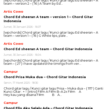
[wpchords] Chord gitar lagu / Kunci gitar lagu Ed sheeran – A
team – version 2 – ( 16 ) A Team by Ed…
Artis Cowo
Chord Ed sheeran A team – version 1 – Chord Gitar
Indonesia
Jumat, 30 Januari 2026 - 16:07
[wpchords] Chord gitar lagu / Kunci gitar lagu Ed sheeran – A
team – version 1 – ( 16 ) G White lips, pale…
Artis Cowo
Chord Ed sheeran A team – Chord Gitar Indonesia
Jumat, 30 Januari 2026 - 16:04
[wpchords] Chord gitar lagu / Kunci gitar lagu Ed sheeran – A
team – ( 27 ) I have updated the timings from ver…
Campur
Chord Prisa Muka dua – Chord Gitar Indonesia
Senin, 17 Maret 2025 - 18:30
Chord gitar lagu / Kunci gitar lagu Prisa – Muka dua – ( 1117 ) Ganti
Kunci Gitar : + – [intro] F#m A F#m B–A 2x F#m A
Hey kau yang disana F#m B A…
Campur
Chord Ello Aku Selalu Ada – Chord Gitar Indonesia