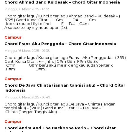
Chord Ahmad Band Kuldesak – Chord Gitar Indonesia
Minggu, 16 Maret 2025 - 12:32
Chord gitar lagu / Kunci gitar lagu Ahmad Band – Kuldesak – (
6725 ) Ganti Kunci Gitar : + – Gm D# Cm
I look a round I fly to find F D# G#m
A space to lay my head upon (2x)…
Campur
Chord Frans Aku Penggoda – Chord Gitar Indonesia
Minggu, 16 Maret 2025 - 07:35
Chord gitar lagu / Kunci gitar lagu Frans – Aku Penggoda – ( 355 )
Ganti Kunci Gitar : + – [intro] C#m G#m F#m G# 3x
C#m G#m baru aku melirik engkau sudah tertarik
F#m G#m…
Campur
Chord De Java Chinta (jangan tangisi aku) – Chord Gitar
Indonesia
Minggu, 16 Maret 2025 - 06:49
Chord gitar lagu / Kunci gitar lagu De Java – Chinta (jangan
tangisi aku) – ( 2106 ) Ganti Kunci Gitar : + – De Java –
Chinta (Jangan Tangisi Aku)…
Campur
Chord Andra And The Backbone Perih – Chord Gitar