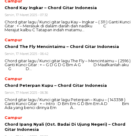
Campur
Chord Kay Ingkar – Chord Gitar Indonesia
Senin, 17 Maret 2025 - 07:32
Chord gitar lagu / Kunci gitar lagu Kay – Ingkar – ( 311 ) Ganti Kunci
Gitar : + – Merasuk di dalam darah dan nadiku C
Merajut kalbu C Tatapan indah matamu…
Campur
Chord The Fly Mencintaimu – Chord Gitar Indonesia
Senin, 17 Maret 2025 - 06:42
Chord gitar lagu / Kunci gitar lagu The Fly – Mencintaimu – ( 2916 )
Ganti Kunci Gitar : + – G D G D G Bm A G D Maafkanlah aku
G D…
Campur
Chord Peterpan Kupu – Chord Gitar Indonesia
Senin, 17 Maret 2025 - 06:36
Chord gitar lagu / Kunci gitar lagu Peterpan – Kupu – ( 143358 )
Ganti Kunci Gitar : + – Intro : D Bm Em G D Bm Em A D Bm
Ada yang benci dirinya Em A…
Campur
Chord Ipang Nyali (Ost. Badai Di Ujung Negeri) – Chord
Gitar Indonesia