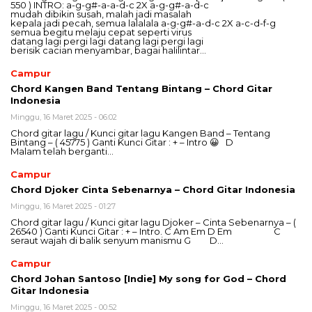
550 ) INTRO: a-g-g#-a-a-d-c 2X a-g-g#-a-d-c
mudah dibikin susah, malah jadi masalah
kepala jadi pecah, semua lalalala a-g-g#-a-d-c 2X a-c-d-f-g
semua begitu melaju cepat seperti virus
datang lagi pergi lagi datang lagi pergi lagi
berisik cacian menyambar, bagai halilintar…
Campur
Chord Kangen Band Tentang Bintang – Chord Gitar
Indonesia
Minggu, 16 Maret 2025 - 06:02
Chord gitar lagu / Kunci gitar lagu Kangen Band – Tentang
Bintang – ( 45775 ) Ganti Kunci Gitar : + – Intro 😀 D
Malam telah berganti…
Campur
Chord Djoker Cinta Sebenarnya – Chord Gitar Indonesia
Minggu, 16 Maret 2025 - 01:27
Chord gitar lagu / Kunci gitar lagu Djoker – Cinta Sebenarnya – (
26540 ) Ganti Kunci Gitar : + – Intro. C Am Em D Em C
seraut wajah di balik senyum manismu G D…
Campur
Chord Johan Santoso [Indie] My song for God – Chord
Gitar Indonesia
Minggu, 16 Maret 2025 - 00:52