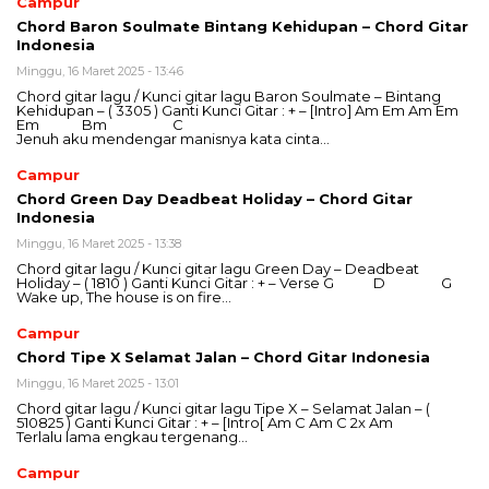
Campur
Chord Baron Soulmate Bintang Kehidupan – Chord Gitar
Indonesia
Minggu, 16 Maret 2025 - 13:46
Chord gitar lagu / Kunci gitar lagu Baron Soulmate – Bintang
Kehidupan – ( 3305 ) Ganti Kunci Gitar : + – [Intro] Am Em Am Em
Em Bm C
Jenuh aku mendengar manisnya kata cinta…
Campur
Chord Green Day Deadbeat Holiday – Chord Gitar
Indonesia
Minggu, 16 Maret 2025 - 13:38
Chord gitar lagu / Kunci gitar lagu Green Day – Deadbeat
Holiday – ( 1810 ) Ganti Kunci Gitar : + – Verse G D G
Wake up, The house is on fire…
Campur
Chord Tipe X Selamat Jalan – Chord Gitar Indonesia
Minggu, 16 Maret 2025 - 13:01
Chord gitar lagu / Kunci gitar lagu Tipe X – Selamat Jalan – (
510825 ) Ganti Kunci Gitar : + – [Intro[ Am C Am C 2x Am
Terlalu lama engkau tergenang…
Campur