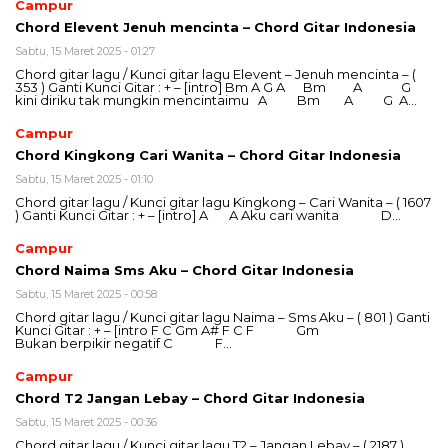
Campur
Chord Elevent Jenuh mencinta – Chord Gitar Indonesia
Sabtu, 15 Maret 2025 - 01:27
Chord gitar lagu / Kunci gitar lagu Elevent – Jenuh mencinta – (
353 ) Ganti Kunci Gitar : + – [intro] Bm A G A Bm A G
kini diriku tak mungkin mencintaimu A Bm A G A…
Campur
Chord Kingkong Cari Wanita – Chord Gitar Indonesia
Sabtu, 15 Maret 2025 - 01:10
Chord gitar lagu / Kunci gitar lagu Kingkong – Cari Wanita – ( 1607
) Ganti Kunci Gitar : + – [intro] A A Aku cari wanita D…
Campur
Chord Naima Sms Aku – Chord Gitar Indonesia
Sabtu, 15 Maret 2025 - 00:58
Chord gitar lagu / Kunci gitar lagu Naima – Sms Aku – ( 801 ) Ganti
Kunci Gitar : + – [intro F C Gm A# F C F Gm
Bukan berpikir negatif C F…
Campur
Chord T2 Jangan Lebay – Chord Gitar Indonesia
Sabtu, 15 Maret 2025 - 00:36
Chord gitar lagu / Kunci gitar lagu T2 – Jangan Lebay – ( 2187 )