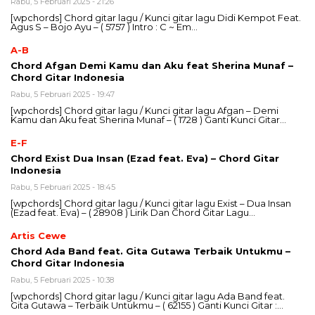
Rabu, 5 Februari 2025 - 21:26
[wpchords] Chord gitar lagu / Kunci gitar lagu Didi Kempot Feat.
Agus S – Bojo Ayu – ( 5757 ) Intro : C ~ Em…
A-B
Chord Afgan Demi Kamu dan Aku feat Sherina Munaf –
Chord Gitar Indonesia
Rabu, 5 Februari 2025 - 19:47
[wpchords] Chord gitar lagu / Kunci gitar lagu Afgan – Demi
Kamu dan Aku feat Sherina Munaf – ( 1728 ) Ganti Kunci Gitar…
E-F
Chord Exist Dua Insan (Ezad feat. Eva) – Chord Gitar
Indonesia
Rabu, 5 Februari 2025 - 18:45
[wpchords] Chord gitar lagu / Kunci gitar lagu Exist – Dua Insan
(Ezad feat. Eva) – ( 28908 ) Lirik Dan Chord Gitar Lagu…
Artis Cewe
Chord Ada Band feat. Gita Gutawa Terbaik Untukmu –
Chord Gitar Indonesia
Rabu, 5 Februari 2025 - 10:38
[wpchords] Chord gitar lagu / Kunci gitar lagu Ada Band feat.
Gita Gutawa – Terbaik Untukmu – ( 62155 ) Ganti Kunci Gitar :…