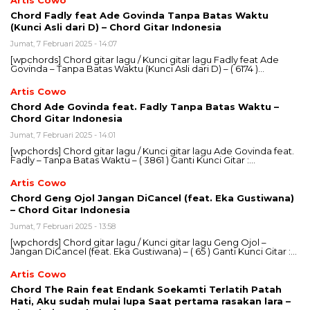
Artis Cowo
Chord Fadly feat Ade Govinda Tanpa Batas Waktu
(Kunci Asli dari D) – Chord Gitar Indonesia
Jumat, 7 Februari 2025 - 14:07
[wpchords] Chord gitar lagu / Kunci gitar lagu Fadly feat Ade
Govinda – Tanpa Batas Waktu (Kunci Asli dari D) – ( 6174 )…
Artis Cowo
Chord Ade Govinda feat. Fadly Tanpa Batas Waktu –
Chord Gitar Indonesia
Jumat, 7 Februari 2025 - 14:01
[wpchords] Chord gitar lagu / Kunci gitar lagu Ade Govinda feat.
Fadly – Tanpa Batas Waktu – ( 3861 ) Ganti Kunci Gitar :…
Artis Cowo
Chord Geng Ojol Jangan DiCancel (feat. Eka Gustiwana)
– Chord Gitar Indonesia
Jumat, 7 Februari 2025 - 13:58
[wpchords] Chord gitar lagu / Kunci gitar lagu Geng Ojol –
Jangan DiCancel (feat. Eka Gustiwana) – ( 65 ) Ganti Kunci Gitar :…
Artis Cowo
Chord The Rain feat Endank Soekamti Terlatih Patah
Hati, Aku sudah mulai lupa Saat pertama rasakan lara –