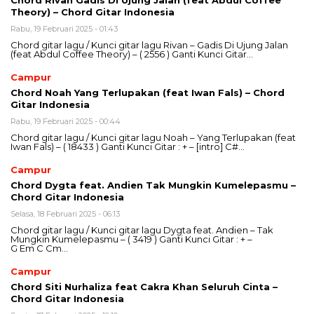
Chord Rivan Gadis Di Ujung Jalan (feat Abdul Coffee
Theory) – Chord Gitar Indonesia
Rabu, 19 Februari 2025 - 01:43
Chord gitar lagu / Kunci gitar lagu Rivan – Gadis Di Ujung Jalan
(feat Abdul Coffee Theory) – ( 2556 ) Ganti Kunci Gitar…
Campur
Chord Noah Yang Terlupakan (feat Iwan Fals) – Chord
Gitar Indonesia
Rabu, 19 Februari 2025 - 00:44
Chord gitar lagu / Kunci gitar lagu Noah – Yang Terlupakan (feat
Iwan Fals) – ( 18433 ) Ganti Kunci Gitar : + – [intro] C#…
Campur
Chord Dygta feat. Andien Tak Mungkin Kumelepasmu –
Chord Gitar Indonesia
Selasa, 18 Februari 2025 - 06:13
Chord gitar lagu / Kunci gitar lagu Dygta feat. Andien – Tak
Mungkin Kumelepasmu – ( 3419 ) Ganti Kunci Gitar : + –
G Em C Cm…
Campur
Chord Siti Nurhaliza feat Cakra Khan Seluruh Cinta –
Chord Gitar Indonesia