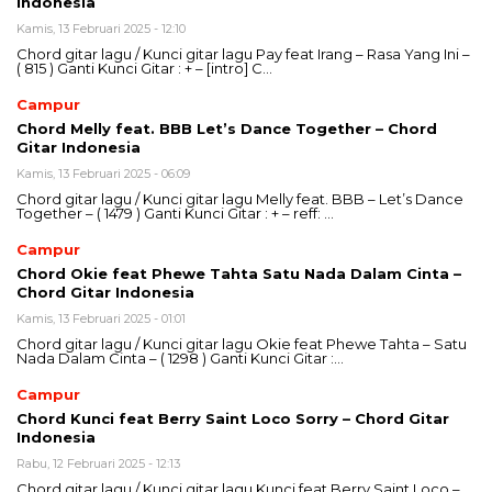
Indonesia
Kamis, 13 Februari 2025 - 12:10
Chord gitar lagu / Kunci gitar lagu Pay feat Irang – Rasa Yang Ini –
( 815 ) Ganti Kunci Gitar : + – [intro] C…
Campur
Chord Melly feat. BBB Let’s Dance Together – Chord
Gitar Indonesia
Kamis, 13 Februari 2025 - 06:09
Chord gitar lagu / Kunci gitar lagu Melly feat. BBB – Let’s Dance
Together – ( 1479 ) Ganti Kunci Gitar : + – reff: …
Campur
Chord Okie feat Phewe Tahta Satu Nada Dalam Cinta –
Chord Gitar Indonesia
Kamis, 13 Februari 2025 - 01:01
Chord gitar lagu / Kunci gitar lagu Okie feat Phewe Tahta – Satu
Nada Dalam Cinta – ( 1298 ) Ganti Kunci Gitar :…
Campur
Chord Kunci feat Berry Saint Loco Sorry – Chord Gitar
Indonesia
Rabu, 12 Februari 2025 - 12:13
Chord gitar lagu / Kunci gitar lagu Kunci feat Berry Saint Loco –