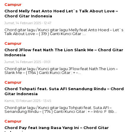
Campur
Chord Melly feat Anto Hoed Let`s Talk About Love –
Chord Gitar Indonesia
Jumat, 14 Februari 2025 - 12:47
Chord gitar lagu / Kunci gitar lagu Melly feat Anto Hoed – Let`s
Talk About Love – ( 319 ) Ganti Kunci Gitar :…
Campur
Chord JFlow feat Nath The Lion Slank Me – Chord Gitar
Indonesia
Jumat, 14 Februari 2025 - 01:01
Chord gitar lagu / Kunci gitar lagu JFlow feat Nath The Lion –
Slank Me – ( 1764 ) Ganti Kunci Gitar : + –…
Campur
Chord Tohpati feat. Suta AFI Senandung Rindu – Chord
Gitar Indonesia
Kamis, 13 Februari 2025 - 13:45
Chord gitar lagu / Kunci gitar lagu Tohpati feat. Suta AFI –
Senandung Rindu – ( 774 ) Ganti Kunci Gitar : + – Intro: F Bb…
Campur
Chord Pay feat Irang Rasa Yang Ini – Chord Gitar