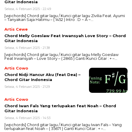
Gitar Indonesia
Selasa, 4 Februari 2025 - 22:49
[wpchords] Chord gitar lagu / Kunci gitar lagu Zivilia Feat. Ayumi
– Tanyakan Saja Hatimu – ( 1452 ) Intro : D ~ A ~…
Artis Cewe
Chord Melly Goeslaw Feat Irwansyah Love Story – Chord
Gitar Indonesia
Selasa, 4 Februari 2025 - 21:38
[wpchords] Chord gitar lagu / Kunci gitar lagu Melly Goeslaw
Feat Irwansyah – Love Story – ( 2865 ) Ganti Kunci Gitar : + –…
Artis Cowo
Chord Nidji Hancur Aku (feat Dea) –
Chord Gitar Indonesia
Selasa, 4 Februari 2025 - 21:29
Artis Cowo
Chord Iwan Fals Yang terlupakan feat Noah – Chord
Gitar Indonesia
Selasa, 4 Februari 2025 - 14:53
[wpchords] Chord gitar lagu / Kunci gitar lagu Iwan Fals – Yang
terlupakan feat Noah – ( 35671 ) Ganti Kunci Gitar : + –…