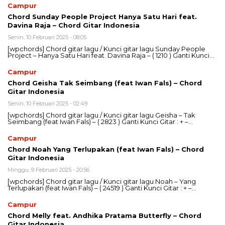
Campur
Chord Sunday People Project Hanya Satu Hari feat.
Davina Raja – Chord Gitar Indonesia
Senin, 10 Februari 2025 - 08:05
[wpchords] Chord gitar lagu / Kunci gitar lagu Sunday People
Project – Hanya Satu Hari feat. Davina Raja – ( 1210 ) Ganti Kunci…
Campur
Chord Geisha Tak Seimbang (feat Iwan Fals) – Chord
Gitar Indonesia
Senin, 10 Februari 2025 - 02:49
[wpchords] Chord gitar lagu / Kunci gitar lagu Geisha – Tak
Seimbang (feat Iwan Fals) – ( 2823 ) Ganti Kunci Gitar : + –…
Campur
Chord Noah Yang Terlupakan (feat Iwan Fals) – Chord
Gitar Indonesia
Minggu, 9 Februari 2025 - 20:56
[wpchords] Chord gitar lagu / Kunci gitar lagu Noah – Yang
Terlupakan (feat Iwan Fals) – ( 24519 ) Ganti Kunci Gitar : + –…
Campur
Chord Melly feat. Andhika Pratama Butterfly – Chord
Gitar Indonesia