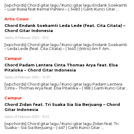
[wpchords] Chord gitar lagu / Kunci gitar lagu Endank Soekamti
– Luar Biasa feat Kemal Pahlevi – ( 3483 ) Ganti Kunci Gitar :…
Artis Cowo
Chord Endank Soekamti Leda Lede (feat. Cita Citata) –
Chord Gitar Indonesia
Sabtu, 8 Februari 2025 - 15:12
[wpchords] Chord gitar lagu / Kunci gitar lagu Endank Soekamti
– Leda Lede (feat. Cita Citata) – ( 1440 ) (Intro) Am F Am…
Campur
Chord Padam Lentera Cinta Thomas Arya feat. Elsa
Pitaloka – Chord Gitar Indonesia
Sabtu, 8 Februari 2025 - 14:37
[wpchords] Chord gitar lagu / Kunci gitar lagu Padam Lentera
Cinta – Thomas Arya feat. Elsa Pitaloka – ( 188 ) Ganti Kunci Gitar…
Campur
Chord Zidan feat. Tri Suaka Sia Sia Berjuang – Chord
Gitar Indonesia
Sabtu, 8 Februari 2025 - 10:13
[wpchords] Chord gitar lagu / Kunci gitar lagu Zidan feat. Tri
Suaka – Sia Sia Berjuang – ( 447 ) Ganti Kunci Gitar :…