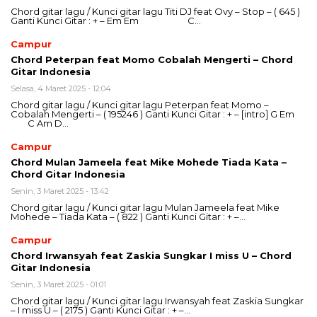
Chord gitar lagu / Kunci gitar lagu Titi DJ feat Ovy – Stop – ( 645 )
Ganti Kunci Gitar : + – Em Em C…
Campur
Chord Peterpan feat Momo Cobalah Mengerti – Chord
Gitar Indonesia
Selasa, 4 Maret 2025 - 12:04
Chord gitar lagu / Kunci gitar lagu Peterpan feat Momo –
Cobalah Mengerti – ( 195246 ) Ganti Kunci Gitar : + – [intro] G Em
C Am D…
Campur
Chord Mulan Jameela feat Mike Mohede Tiada Kata –
Chord Gitar Indonesia
Senin, 3 Maret 2025 - 13:42
Chord gitar lagu / Kunci gitar lagu Mulan Jameela feat Mike
Mohede – Tiada Kata – ( 822 ) Ganti Kunci Gitar : + –…
Campur
Chord Irwansyah feat Zaskia Sungkar I miss U – Chord
Gitar Indonesia
Senin, 3 Maret 2025 - 01:01
Chord gitar lagu / Kunci gitar lagu Irwansyah feat Zaskia Sungkar
– I miss U – ( 2175 ) Ganti Kunci Gitar : + –…