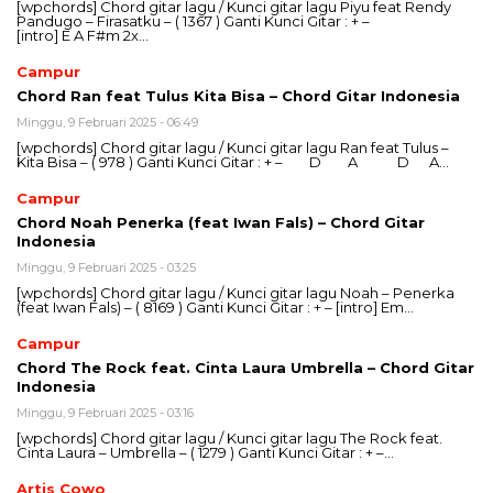
[wpchords] Chord gitar lagu / Kunci gitar lagu Piyu feat Rendy
Pandugo – Firasatku – ( 1367 ) Ganti Kunci Gitar : + –
[intro] E A F#m 2x…
Campur
Chord Ran feat Tulus Kita Bisa – Chord Gitar Indonesia
Minggu, 9 Februari 2025 - 06:49
[wpchords] Chord gitar lagu / Kunci gitar lagu Ran feat Tulus –
Kita Bisa – ( 978 ) Ganti Kunci Gitar : + – D A D A…
Campur
Chord Noah Penerka (feat Iwan Fals) – Chord Gitar
Indonesia
Minggu, 9 Februari 2025 - 03:25
[wpchords] Chord gitar lagu / Kunci gitar lagu Noah – Penerka
(feat Iwan Fals) – ( 8169 ) Ganti Kunci Gitar : + – [intro] Em…
Campur
Chord The Rock feat. Cinta Laura Umbrella – Chord Gitar
Indonesia
Minggu, 9 Februari 2025 - 03:16
[wpchords] Chord gitar lagu / Kunci gitar lagu The Rock feat.
Cinta Laura – Umbrella – ( 1279 ) Ganti Kunci Gitar : + –…
Artis Cowo