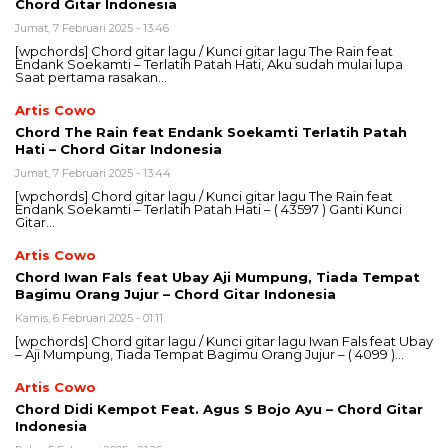
Chord Gitar Indonesia
Jumat, 7 Februari 2025 - 13:46
[wpchords] Chord gitar lagu / Kunci gitar lagu The Rain feat
Endank Soekamti – Terlatih Patah Hati, Aku sudah mulai lupa
Saat pertama rasakan…
Artis Cowo
Chord The Rain feat Endank Soekamti Terlatih Patah
Hati – Chord Gitar Indonesia
Jumat, 7 Februari 2025 - 13:44
[wpchords] Chord gitar lagu / Kunci gitar lagu The Rain feat
Endank Soekamti – Terlatih Patah Hati – ( 43597 ) Ganti Kunci
Gitar…
Artis Cowo
Chord Iwan Fals feat Ubay Aji Mumpung, Tiada Tempat
Bagimu Orang Jujur – Chord Gitar Indonesia
Kamis, 6 Februari 2025 - 01:11
[wpchords] Chord gitar lagu / Kunci gitar lagu Iwan Fals feat Ubay
– Aji Mumpung, Tiada Tempat Bagimu Orang Jujur – ( 4099 )…
Artis Cowo
Chord Didi Kempot Feat. Agus S Bojo Ayu – Chord Gitar
Indonesia