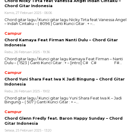
Chord Nicky Tirta feat Vanessa Angel Indah Cintaku –
Chord Gitar Indonesia
Kamis, 27 Februari 2025 - 06:06
Chord gitar lagu / Kunci gitar lagu Nicky Tirta feat Vanessa Angel
– Indah Cintaku – ( 8096 ) Ganti Kunci Gitar : + –…
Campur
Chord Kamaya Feat Firman Nanti Dulu – Chord Gitar
Indonesia
Rabu, 26 Februari 2025 - 19:36
Chord gitar lagu / Kunci gitar lagu Kamaya Feat Firman – Nanti
Dulu – ( 1523 ) Ganti Kunci Gitar : + – [intro] C# C# F#…
Campur
Chord Yuni Shara Feat Iwa K Jadi Bingung – Chord Gitar
Indonesia
Rabu, 26 Februari 2025 - 19:02
Chord gitar lagu / Kunci gitar lagu Yuni Shara Feat Iwa K – Jadi
Bingung – ( 507 ) Ganti Kunci Gitar : + –…
Campur
Chord Glenn Fredly feat. Baron Happy Sunday – Chord
Gitar Indonesia
Selasa, 25 Februari 2025 - 13:20