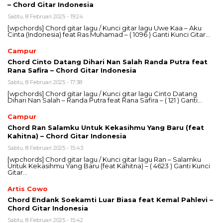
– Chord Gitar Indonesia
Sabtu, 8 Februari 2025 - 19:24
[wpchords] Chord gitar lagu / Kunci gitar lagu Uwe Kaa – Aku
Cinta (Indonesia) feat Ras Muhamad – ( 1096 ) Ganti Kunci Gitar…
Campur
Chord Cinto Datang Dihari Nan Salah Randa Putra feat
Rana Safira – Chord Gitar Indonesia
Sabtu, 8 Februari 2025 - 17:38
[wpchords] Chord gitar lagu / Kunci gitar lagu Cinto Datang
Dihari Nan Salah – Randa Putra feat Rana Safira – ( 121 ) Ganti…
Campur
Chord Ran Salamku Untuk Kekasihmu Yang Baru (feat
Kahitna) – Chord Gitar Indonesia
Sabtu, 8 Februari 2025 - 15:43
[wpchords] Chord gitar lagu / Kunci gitar lagu Ran – Salamku
Untuk Kekasihmu Yang Baru (feat Kahitna) – ( 4623 ) Ganti Kunci
Gitar…
Artis Cowo
Chord Endank Soekamti Luar Biasa feat Kemal Pahlevi –
Chord Gitar Indonesia
Sabtu, 8 Februari 2025 - 15:42