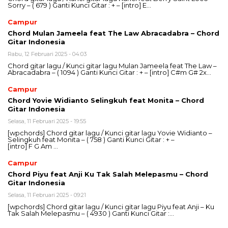
Sorry – ( 679 ) Ganti Kunci Gitar : + – [intro] E…
Campur
Chord Mulan Jameela feat The Law Abracadabra – Chord
Gitar Indonesia
Rabu, 12 Februari 2025 - 04:03
Chord gitar lagu / Kunci gitar lagu Mulan Jameela feat The Law –
Abracadabra – ( 1094 ) Ganti Kunci Gitar : + – [intro] C#m G# 2x…
Campur
Chord Yovie Widianto Selingkuh feat Monita – Chord
Gitar Indonesia
Selasa, 11 Februari 2025 - 19:55
[wpchords] Chord gitar lagu / Kunci gitar lagu Yovie Widianto –
Selingkuh feat Monita – ( 758 ) Ganti Kunci Gitar : + –
[intro] F G Am …
Campur
Chord Piyu feat Anji Ku Tak Salah Melepasmu – Chord
Gitar Indonesia
Selasa, 11 Februari 2025 - 09:21
[wpchords] Chord gitar lagu / Kunci gitar lagu Piyu feat Anji – Ku
Tak Salah Melepasmu – ( 4930 ) Ganti Kunci Gitar :…