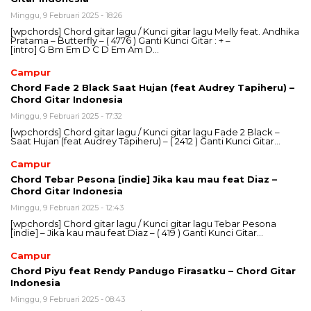
Minggu, 9 Februari 2025 - 18:26
[wpchords] Chord gitar lagu / Kunci gitar lagu Melly feat. Andhika
Pratama – Butterfly – ( 4776 ) Ganti Kunci Gitar : + –
[intro] G Bm Em D C D Em Am D…
Campur
Chord Fade 2 Black Saat Hujan (feat Audrey Tapiheru) –
Chord Gitar Indonesia
Minggu, 9 Februari 2025 - 17:32
[wpchords] Chord gitar lagu / Kunci gitar lagu Fade 2 Black –
Saat Hujan (feat Audrey Tapiheru) – ( 2412 ) Ganti Kunci Gitar…
Campur
Chord Tebar Pesona [indie] Jika kau mau feat Diaz –
Chord Gitar Indonesia
Minggu, 9 Februari 2025 - 12:43
[wpchords] Chord gitar lagu / Kunci gitar lagu Tebar Pesona
[indie] – Jika kau mau feat Diaz – ( 419 ) Ganti Kunci Gitar…
Campur
Chord Piyu feat Rendy Pandugo Firasatku – Chord Gitar
Indonesia
Minggu, 9 Februari 2025 - 08:43