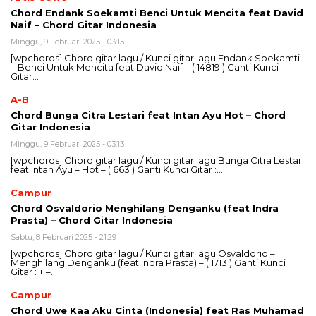
Chord Endank Soekamti Benci Untuk Mencita feat David
Naif – Chord Gitar Indonesia
Minggu, 9 Februari 2025 - 03:15
[wpchords] Chord gitar lagu / Kunci gitar lagu Endank Soekamti
– Benci Untuk Mencita feat David Naif – ( 14819 ) Ganti Kunci
Gitar…
A-B
Chord Bunga Citra Lestari feat Intan Ayu Hot – Chord
Gitar Indonesia
Minggu, 9 Februari 2025 - 03:13
[wpchords] Chord gitar lagu / Kunci gitar lagu Bunga Citra Lestari
feat Intan Ayu – Hot – ( 663 ) Ganti Kunci Gitar :…
Campur
Chord Osvaldorio Menghilang Denganku (feat Indra
Prasta) – Chord Gitar Indonesia
Sabtu, 8 Februari 2025 - 21:29
[wpchords] Chord gitar lagu / Kunci gitar lagu Osvaldorio –
Menghilang Denganku (feat Indra Prasta) – ( 1713 ) Ganti Kunci
Gitar : + –…
Campur
Chord Uwe Kaa Aku Cinta (Indonesia) feat Ras Muhamad