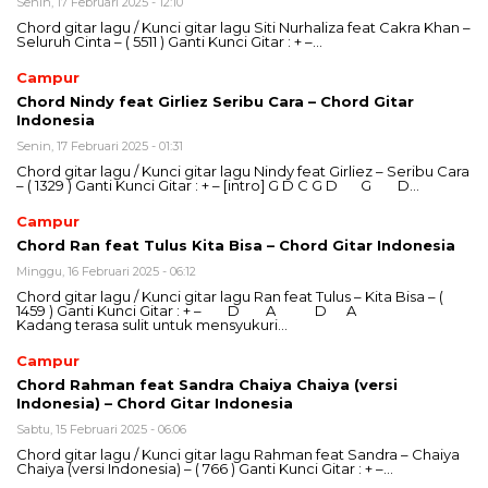
Senin, 17 Februari 2025 - 12:10
Chord gitar lagu / Kunci gitar lagu Siti Nurhaliza feat Cakra Khan –
Seluruh Cinta – ( 5511 ) Ganti Kunci Gitar : + –…
Campur
Chord Nindy feat Girliez Seribu Cara – Chord Gitar
Indonesia
Senin, 17 Februari 2025 - 01:31
Chord gitar lagu / Kunci gitar lagu Nindy feat Girliez – Seribu Cara
– ( 1329 ) Ganti Kunci Gitar : + – [intro] G D C G D G D…
Campur
Chord Ran feat Tulus Kita Bisa – Chord Gitar Indonesia
Minggu, 16 Februari 2025 - 06:12
Chord gitar lagu / Kunci gitar lagu Ran feat Tulus – Kita Bisa – (
1459 ) Ganti Kunci Gitar : + – D A D A
Kadang terasa sulit untuk mensyukuri…
Campur
Chord Rahman feat Sandra Chaiya Chaiya (versi
Indonesia) – Chord Gitar Indonesia
Sabtu, 15 Februari 2025 - 06:06
Chord gitar lagu / Kunci gitar lagu Rahman feat Sandra – Chaiya
Chaiya (versi Indonesia) – ( 766 ) Ganti Kunci Gitar : + –…