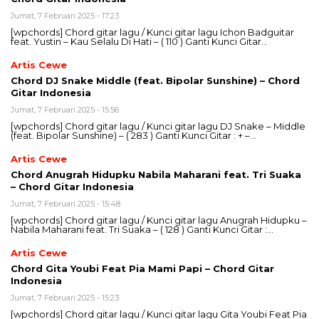
Jumat, 7 Februari 2025 - 17:23
[wpchords] Chord gitar lagu / Kunci gitar lagu Ichon Badguitar
feat. Yustin – Kau Selalu Di Hati – ( 110 ) Ganti Kunci Gitar…
Artis Cewe
Chord DJ Snake Middle (feat. Bipolar Sunshine) – Chord
Gitar Indonesia
Jumat, 7 Februari 2025 - 15:56
[wpchords] Chord gitar lagu / Kunci gitar lagu DJ Snake – Middle
(feat. Bipolar Sunshine) – ( 283 ) Ganti Kunci Gitar : + –…
Artis Cewe
Chord Anugrah Hidupku Nabila Maharani feat. Tri Suaka
– Chord Gitar Indonesia
Jumat, 7 Februari 2025 - 15:48
[wpchords] Chord gitar lagu / Kunci gitar lagu Anugrah Hidupku –
Nabila Maharani feat. Tri Suaka – ( 128 ) Ganti Kunci Gitar :…
Artis Cewe
Chord Gita Youbi Feat Pia Mami Papi – Chord Gitar
Indonesia
Jumat, 7 Februari 2025 - 15:23
[wpchords] Chord gitar lagu / Kunci gitar lagu Gita Youbi Feat Pia