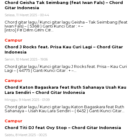
Chord Geisha Tak Seimbang (feat Iwan Fals) – Chord
Gitar Indonesia
Selasa, 11 Maret 2025 - 00:44
Chord gitar lagu / Kunci gitar lagu Geisha – Tak Seimbang (feat
Iwan Fals) – ( 5368 ) Ganti Kunci Gitar : + –
[intro] F# D#m G#m C#…
Campur
Chord J Rocks feat. Prisa Kau Curi Lagi – Chord Gitar
Indonesia
Senin, 10 Maret 2025 - 19:06
Chord gitar lagu / Kunci gitar lagu J Rocks feat. Prisa – Kau Curi
Lagi – ( 44775 ) Ganti Kunci Gitar : + –…
Campur
Chord Katon Bagaskara feat Ruth Sahanaya Usah Kau
Lara Sendiri – Chord Gitar Indonesia
Minggu, 9 Maret 2025 - 01:09
Chord gitar lagu / Kunci gitar lagu Katon Bagaskara feat Ruth
Sahanaya – Usah Kau Lara Sendiri – ( 6452 ) Ganti Kunci Gitar…
Campur
Chord Titi DJ feat Ovy Stop – Chord Gitar Indonesia
Sabtu, 8 Maret 2025 - 00:25