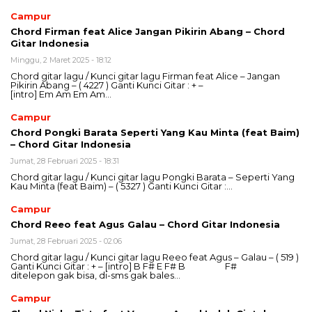
Campur
Chord Firman feat Alice Jangan Pikirin Abang – Chord
Gitar Indonesia
Minggu, 2 Maret 2025 - 18:12
Chord gitar lagu / Kunci gitar lagu Firman feat Alice – Jangan
Pikirin Abang – ( 4227 ) Ganti Kunci Gitar : + –
[intro] Em Am Em Am…
Campur
Chord Pongki Barata Seperti Yang Kau Minta (feat Baim)
– Chord Gitar Indonesia
Jumat, 28 Februari 2025 - 18:31
Chord gitar lagu / Kunci gitar lagu Pongki Barata – Seperti Yang
Kau Minta (feat Baim) – ( 5327 ) Ganti Kunci Gitar :…
Campur
Chord Reeo feat Agus Galau – Chord Gitar Indonesia
Jumat, 28 Februari 2025 - 02:06
Chord gitar lagu / Kunci gitar lagu Reeo feat Agus – Galau – ( 519 )
Ganti Kunci Gitar : + – [intro] B F# E F# B F#
ditelepon gak bisa, di-sms gak bales…
Campur