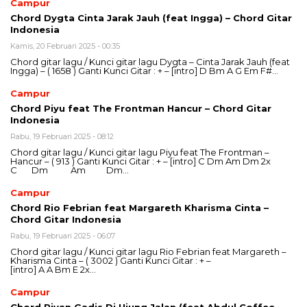
Campur
Chord Dygta Cinta Jarak Jauh (feat Ingga) – Chord Gitar
Indonesia
Kamis, 20 Februari 2025 - 00:35
Chord gitar lagu / Kunci gitar lagu Dygta – Cinta Jarak Jauh (feat
Ingga) – ( 1658 ) Ganti Kunci Gitar : + – [intro] D Bm A G Em F#…
Campur
Chord Piyu feat The Frontman Hancur – Chord Gitar
Indonesia
Rabu, 19 Februari 2025 - 08:12
Chord gitar lagu / Kunci gitar lagu Piyu feat The Frontman –
Hancur – ( 913 ) Ganti Kunci Gitar : + – [intro] C Dm Am Dm 2x
C Dm Am Dm…
Campur
Chord Rio Febrian feat Margareth Kharisma Cinta –
Chord Gitar Indonesia
Rabu, 19 Februari 2025 - 06:07
Chord gitar lagu / Kunci gitar lagu Rio Febrian feat Margareth –
Kharisma Cinta – ( 3002 ) Ganti Kunci Gitar : + –
[intro] A A Bm E 2x…
Campur