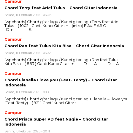
Campur
Chord Terry feat Ariel Tulus – Chord Gitar Indonesia
Selasa, 11 Februari 2025 - 03:46
[wpchords] Chord gitar lagu / Kunci gitar lagu Terry feat Ariel –
Tulus – ( 1002 ) Ganti Kunci Gitar : + – [intro] F A# F A# C
Dm E…
Campur
Chord Ran feat Tulus Kita Bisa – Chord Gitar Indonesia
Selasa, 11 Februari 2025 - 03:32
[wpchords] Chord gitar lagu / Kunci gitar lagu Ran feat Tulus –
Kita Bisa – ( 863 ) Ganti Kunci Gitar : + – D A D A…
Campur
Chord Flanella I love you (Feat. Tenty) – Chord Gitar
Indonesia
Selasa, 11 Februari 2025 - 00:16
[wpchords] Chord gitar lagu / Kunci gitar lagu Flanella – I love you
(Feat. Tenty) – ( 921 ) Ganti Kunci Gitar : + –…
Campur
Chord Prisca Super PD feat Nugie – Chord Gitar
Indonesia
Senin, 10 Februari 2025 - 20:11