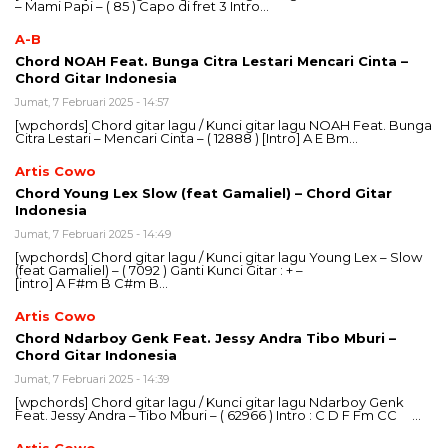
– Mami Papi – ( 85 ) Capo di fret 3 Intro…
A-B
Chord NOAH Feat. Bunga Citra Lestari Mencari Cinta –
Chord Gitar Indonesia
Jumat, 7 Februari 2025 - 14:57
[wpchords] Chord gitar lagu / Kunci gitar lagu NOAH Feat. Bunga
Citra Lestari – Mencari Cinta – ( 12888 ) [Intro] A E Bm…
Artis Cowo
Chord Young Lex Slow (feat Gamaliel) – Chord Gitar
Indonesia
Jumat, 7 Februari 2025 - 14:49
[wpchords] Chord gitar lagu / Kunci gitar lagu Young Lex – Slow
(feat Gamaliel) – ( 7092 ) Ganti Kunci Gitar : + –
[intro] A F#m B C#m B…
Artis Cowo
Chord Ndarboy Genk Feat. Jessy Andra Tibo Mburi –
Chord Gitar Indonesia
Jumat, 7 Februari 2025 - 14:39
[wpchords] Chord gitar lagu / Kunci gitar lagu Ndarboy Genk
Feat. Jessy Andra – Tibo Mburi – ( 62966 ) Intro : C D F Fm CC …