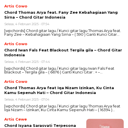
Artis Cowo
Chord Thomas Arya feat. Fany Zee Kebahagiaan Yang
Sirna – Chord Gitar Indonesia
Selasa, 4 Februari 2025 - 07:54
[wpchords] Chord gitar lagu / Kunci gitar lagu Thomas Arya feat.
Fany Zee – Kebahagiaan Yang Sirna – ( 590 ) Ganti Kunci Gitar…
Artis Cowo
Chord Iwan Fals Feat Blackout Tergila gila – Chord Gitar
Indonesia
Selasa, 4 Februari 2025 - 07:44
[wpchords] Chord gitar lagu / Kunci gitar lagu Iwan Fals Feat
Blackout – Tergila gila – ( 6676 ) Ganti Kunci Gitar : + –…
Artis Cowo
Chord Thomas Arya feat Iqa Nizam Izinkan, Ku Cinta
Kamu Sepenuh Hati – Chord Gitar Indonesia
Selasa, 4 Februari 2025 - 07:04
[wpchords] Chord gitar lagu / Kunci gitar lagu Thomas Arya feat
Iqa Nizam – Izinkan, Ku Cinta Kamu Sepenuh Hati – ( 16394 )…
Artis Cewe
Chord Isyana Sarasvati Terpesona