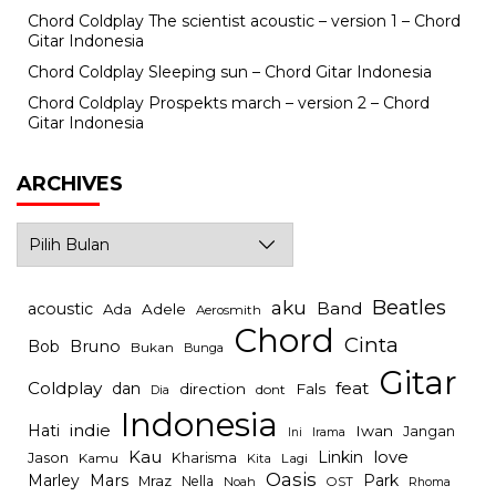
Chord Coldplay The scientist acoustic – version 1 – Chord
Gitar Indonesia
Chord Coldplay Sleeping sun – Chord Gitar Indonesia
Chord Coldplay Prospekts march – version 2 – Chord
Gitar Indonesia
ARCHIVES
Archives
Beatles
aku
Band
acoustic
Ada
Adele
Aerosmith
Chord
Cinta
Bob
Bruno
Bukan
Bunga
Gitar
Coldplay
feat
dan
direction
Fals
dont
Dia
Indonesia
indie
Hati
Iwan
Jangan
Irama
Ini
Kau
Linkin
love
Jason
Kharisma
Kamu
Kita
Lagi
Oasis
Mars
Park
Marley
Mraz
Nella
Noah
OST
Rhoma