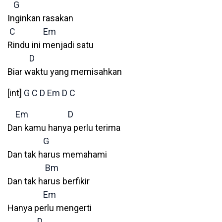
G
Inginkan rasakan
C
Em
Rindu ini menjadi satu
D
Biar waktu yang memisahkan
[int]
G
C
D
Em
D
C
Em
D
Dan kamu hanya perlu terima
G
Dan tak harus memahami
Bm
Dan tak harus berfikir
Em
Hanya perlu mengerti
D