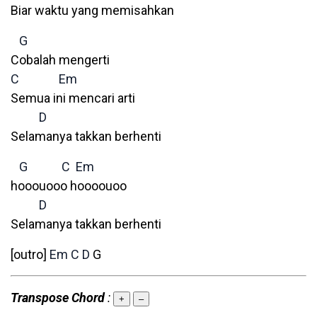
Biar waktu yang memisahkan
G
Cobalah mengerti
C
Em
Semua ini mencari arti
D
Selamanya takkan berhenti
G
C
Em
hooouooo hoooouoo
D
Selamanya takkan berhenti
[outro]
Em
C
D
G
Transpose Chord
:
+
–