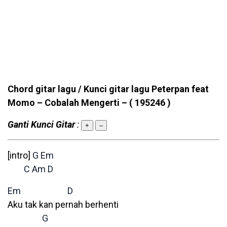
Chord gitar lagu / Kunci gitar lagu Peterpan feat
Momo – Cobalah Mengerti –
( 195246 )
Ganti Kunci Gitar
:
+
–
[intro]
G
Em
C
Am
D
Em
D
Aku tak kan pernah berhenti
G