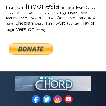
Indonesia
indie
Hati
Iwan
Jangan
Irama
Ini
Kau
Linkin
love
Jason
Kharisma
Kamu
Kita
Lagi
Oasis
Mars
Park
Marley
Mraz
Nella
Noah
OST
Rhoma
Sheeran
Swift
Taylor
tak
tab
Slank
Rocks
Sheila
version
Yang
Ungu