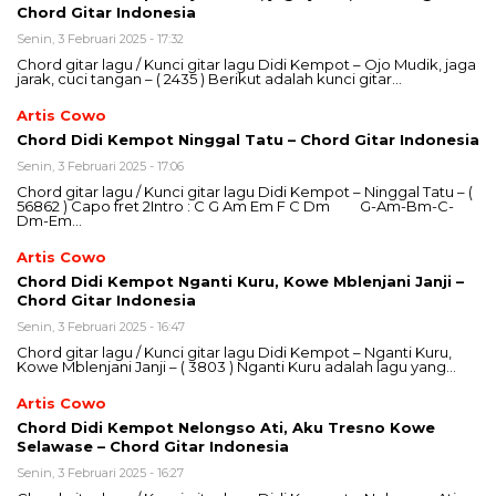
Chord Gitar Indonesia
Senin, 3 Februari 2025 - 17:32
Chord gitar lagu / Kunci gitar lagu Didi Kempot – Ojo Mudik, jaga
jarak, cuci tangan – ( 2435 ) Berikut adalah kunci gitar…
Artis Cowo
Chord Didi Kempot Ninggal Tatu – Chord Gitar Indonesia
Senin, 3 Februari 2025 - 17:06
Chord gitar lagu / Kunci gitar lagu Didi Kempot – Ninggal Tatu – (
56862 ) Capo fret 2Intro : C G Am Em F C Dm G-Am-Bm-C-
Dm-Em…
Artis Cowo
Chord Didi Kempot Nganti Kuru, Kowe Mblenjani Janji –
Chord Gitar Indonesia
Senin, 3 Februari 2025 - 16:47
Chord gitar lagu / Kunci gitar lagu Didi Kempot – Nganti Kuru,
Kowe Mblenjani Janji – ( 3803 ) Nganti Kuru adalah lagu yang…
Artis Cowo
Chord Didi Kempot Nelongso Ati, Aku Tresno Kowe
Selawase – Chord Gitar Indonesia
Senin, 3 Februari 2025 - 16:27