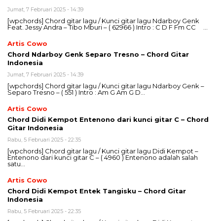
Jumat, 7 Februari 2025 - 14:39
[wpchords] Chord gitar lagu / Kunci gitar lagu Ndarboy Genk
Feat. Jessy Andra – Tibo Mburi – ( 62966 ) Intro : C D F Fm CC …
Artis Cowo
Chord Ndarboy Genk Separo Tresno – Chord Gitar
Indonesia
Jumat, 7 Februari 2025 - 14:39
[wpchords] Chord gitar lagu / Kunci gitar lagu Ndarboy Genk –
Separo Tresno – ( 551 ) Intro : Am G Am G D…
Artis Cowo
Chord Didi Kempot Entenono dari kunci gitar C – Chord
Gitar Indonesia
Rabu, 5 Februari 2025 - 22:35
[wpchords] Chord gitar lagu / Kunci gitar lagu Didi Kempot –
Entenono dari kunci gitar C – ( 4960 ) Entenono adalah salah
satu…
Artis Cowo
Chord Didi Kempot Entek Tangisku – Chord Gitar
Indonesia
Rabu, 5 Februari 2025 - 22:35