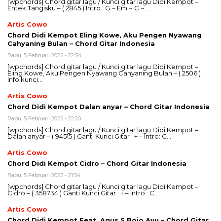
[wpchords] Chord gitar lagu / Kunci gitar lagu Didi Kempot –
Entek Tangisku – ( 2845 ) Intro : G ~ Em ~ C ~…
Artis Cowo
Chord Didi Kempot Eling Kowe, Aku Pengen Nyawang
Cahyaning Bulan – Chord Gitar Indonesia
Rabu, 5 Februari 2025 - 22:34
[wpchords] Chord gitar lagu / Kunci gitar lagu Didi Kempot –
Eling Kowe, Aku Pengen Nyawang Cahyaning Bulan – ( 2506 )
Info kunci…
Artis Cowo
Chord Didi Kempot Dalan anyar – Chord Gitar Indonesia
Rabu, 5 Februari 2025 - 22:20
[wpchords] Chord gitar lagu / Kunci gitar lagu Didi Kempot –
Dalan anyar – ( 94515 ) Ganti Kunci Gitar : + – Intro: C…
Artis Cowo
Chord Didi Kempot Cidro – Chord Gitar Indonesia
Rabu, 5 Februari 2025 - 21:54
[wpchords] Chord gitar lagu / Kunci gitar lagu Didi Kempot –
Cidro – ( 358734 ) Ganti Kunci Gitar : + – Intro : C…
Artis Cowo
Chord Didi Kempot Feat. Agus S Bojo Ayu – Chord Gitar