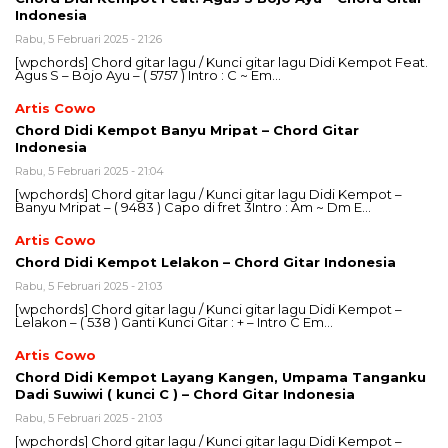
Indonesia
Rabu, 5 Februari 2025 - 21:26
[wpchords] Chord gitar lagu / Kunci gitar lagu Didi Kempot Feat.
Agus S – Bojo Ayu – ( 5757 ) Intro : C ~ Em…
Artis Cowo
Chord Didi Kempot Banyu Mripat – Chord Gitar
Indonesia
Rabu, 5 Februari 2025 - 21:04
[wpchords] Chord gitar lagu / Kunci gitar lagu Didi Kempot –
Banyu Mripat – ( 9483 ) Capo di fret 3Intro : Am ~ Dm E…
Artis Cowo
Chord Didi Kempot Lelakon – Chord Gitar Indonesia
Rabu, 5 Februari 2025 - 21:03
[wpchords] Chord gitar lagu / Kunci gitar lagu Didi Kempot –
Lelakon – ( 538 ) Ganti Kunci Gitar : + – Intro C Em…
Artis Cowo
Chord Didi Kempot Layang Kangen, Umpama Tanganku
Dadi Suwiwi ( kunci C ) – Chord Gitar Indonesia
Rabu, 5 Februari 2025 - 21:03
[wpchords] Chord gitar lagu / Kunci gitar lagu Didi Kempot –