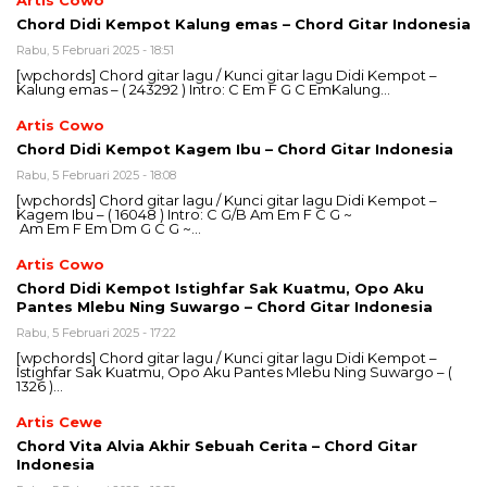
Chord Didi Kempot Kalung emas – Chord Gitar Indonesia
Rabu, 5 Februari 2025 - 18:51
[wpchords] Chord gitar lagu / Kunci gitar lagu Didi Kempot –
Kalung emas – ( 243292 ) Intro: C Em F G C EmKalung…
Artis Cowo
Chord Didi Kempot Kagem Ibu – Chord Gitar Indonesia
Rabu, 5 Februari 2025 - 18:08
[wpchords] Chord gitar lagu / Kunci gitar lagu Didi Kempot –
Kagem Ibu – ( 16048 ) Intro: C G/B Am Em F C G ~
Am Em F Em Dm G C G ~…
Artis Cowo
Chord Didi Kempot Istighfar Sak Kuatmu, Opo Aku
Pantes Mlebu Ning Suwargo – Chord Gitar Indonesia
Rabu, 5 Februari 2025 - 17:22
[wpchords] Chord gitar lagu / Kunci gitar lagu Didi Kempot –
Istighfar Sak Kuatmu, Opo Aku Pantes Mlebu Ning Suwargo – (
1326 )…
Artis Cewe
Chord Vita Alvia Akhir Sebuah Cerita – Chord Gitar
Indonesia