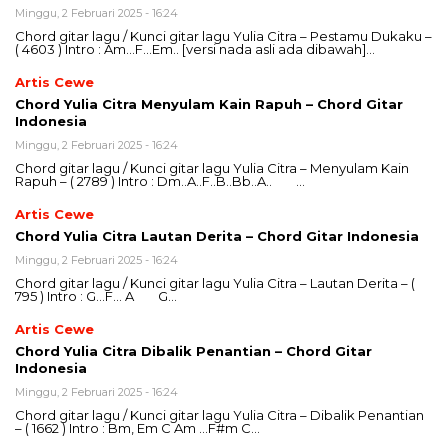
Minggu, 2 Februari 2025 - 16:24
Chord gitar lagu / Kunci gitar lagu Yulia Citra – Pestamu Dukaku –
( 4603 ) Intro : Am…F…Em.. [versi nada asli ada dibawah]…
Artis Cewe
Chord Yulia Citra Menyulam Kain Rapuh – Chord Gitar
Indonesia
Minggu, 2 Februari 2025 - 16:24
Chord gitar lagu / Kunci gitar lagu Yulia Citra – Menyulam Kain
Rapuh – ( 2789 ) Intro : Dm..A..F..B..Bb..A.. …
Artis Cewe
Chord Yulia Citra Lautan Derita – Chord Gitar Indonesia
Minggu, 2 Februari 2025 - 16:24
Chord gitar lagu / Kunci gitar lagu Yulia Citra – Lautan Derita – (
795 ) Intro : G…F… A G…
Artis Cewe
Chord Yulia Citra Dibalik Penantian – Chord Gitar
Indonesia
Minggu, 2 Februari 2025 - 16:24
Chord gitar lagu / Kunci gitar lagu Yulia Citra – Dibalik Penantian
– ( 1662 ) Intro : Bm, Em C Am …F#m C…