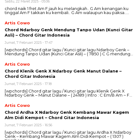
Sabtu, 22 Maret 2025 - 05:06
chord naik 1 fret Am F jauh ku melangkah.. G Am kenangan ku
tinggal Am F takkan ku kembali.. G Am walaupun kau paksa…..
Artis Cowo
Chord Ndarboy Genk Mendung Tanpo Udan (Kunci Gitar
Asli) – Chord Gitar Indonesia
Jumat, 7 Februari 2025 - 17:47
[wpchords] Chord gitar lagu / Kunci gitar lagu Ndarboy Genk –
Mendung Tanpo Udan (Kunci Gitar Asli) – ( 7850 ) C G mendung…
Artis Cowo
Chord Klenik Genk X Ndarboy Genk Manut Dalane –
Chord Gitar Indonesia
Jumat, 7 Februari 2025 - 17:18
[wpchords] Chord gitar lagu / Kunci gitar lagu Klenik Genk X
Ndarboy Genk – Manut Dalane – ( 24189 ) Intro : C Em/B Am ~ F…
Artis Cowo
Chord Ardha X Ndarboy Genk Kembang Mawar Kagem
Alm Didi Kempot – Chord Gitar Indonesia
Jumat, 7 Februari 2025 - 16:56
[wpchords] Chord gitar lagu / Kunci gitar lagu Ardha X Ndarboy
Genk – Kembang Mawar Kagem Alm Didi Kempot – ( 1307 )