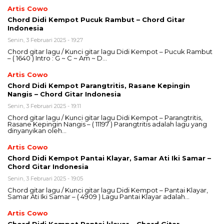
Artis Cowo
Chord Didi Kempot Pucuk Rambut – Chord Gitar
Indonesia
Senin, 3 Februari 2025 - 19:27
Chord gitar lagu / Kunci gitar lagu Didi Kempot – Pucuk Rambut
– ( 1640 ) Intro : G ~ C ~ Am ~ D…
Artis Cowo
Chord Didi Kempot Parangtritis, Rasane Kepingin
Nangis – Chord Gitar Indonesia
Senin, 3 Februari 2025 - 19:11
Chord gitar lagu / Kunci gitar lagu Didi Kempot – Parangtritis,
Rasane Kepingin Nangis – ( 11197 ) Parangtritis adalah lagu yang
dinyanyikan oleh…
Artis Cowo
Chord Didi Kempot Pantai Klayar, Samar Ati Iki Samar –
Chord Gitar Indonesia
Senin, 3 Februari 2025 - 19:05
Chord gitar lagu / Kunci gitar lagu Didi Kempot – Pantai Klayar,
Samar Ati Iki Samar – ( 4909 ) Lagu Pantai Klayar adalah…
Artis Cowo
Chord Didi Kempot Pantai klayar – Chord Gitar