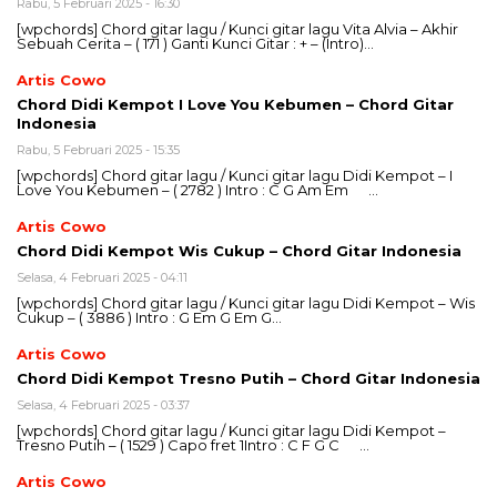
Rabu, 5 Februari 2025 - 16:30
[wpchords] Chord gitar lagu / Kunci gitar lagu Vita Alvia – Akhir
Sebuah Cerita – ( 171 ) Ganti Kunci Gitar : + – (Intro)…
Artis Cowo
Chord Didi Kempot I Love You Kebumen – Chord Gitar
Indonesia
Rabu, 5 Februari 2025 - 15:35
[wpchords] Chord gitar lagu / Kunci gitar lagu Didi Kempot – I
Love You Kebumen – ( 2782 ) Intro : C G Am Em …
Artis Cowo
Chord Didi Kempot Wis Cukup – Chord Gitar Indonesia
Selasa, 4 Februari 2025 - 04:11
[wpchords] Chord gitar lagu / Kunci gitar lagu Didi Kempot – Wis
Cukup – ( 3886 ) Intro : G Em G Em G…
Artis Cowo
Chord Didi Kempot Tresno Putih – Chord Gitar Indonesia
Selasa, 4 Februari 2025 - 03:37
[wpchords] Chord gitar lagu / Kunci gitar lagu Didi Kempot –
Tresno Putih – ( 1529 ) Capo fret 1Intro : C F G C …
Artis Cowo