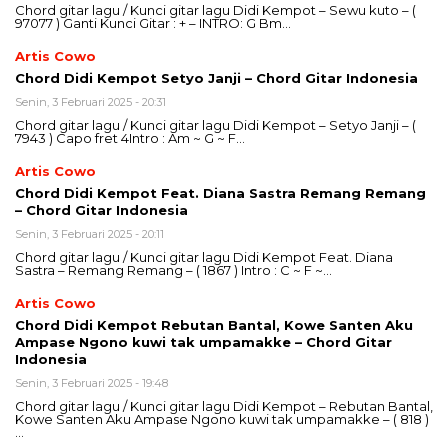
Chord gitar lagu / Kunci gitar lagu Didi Kempot – Sewu kuto – (
97077 ) Ganti Kunci Gitar : + – INTRO: G Bm…
Artis Cowo
Chord Didi Kempot Setyo Janji – Chord Gitar Indonesia
Senin, 3 Februari 2025 - 20:31
Chord gitar lagu / Kunci gitar lagu Didi Kempot – Setyo Janji – (
7943 ) Capo fret 4Intro : Am ~ G ~ F…
Artis Cowo
Chord Didi Kempot Feat. Diana Sastra Remang Remang
– Chord Gitar Indonesia
Senin, 3 Februari 2025 - 20:11
Chord gitar lagu / Kunci gitar lagu Didi Kempot Feat. Diana
Sastra – Remang Remang – ( 1867 ) Intro : C ~ F ~…
Artis Cowo
Chord Didi Kempot Rebutan Bantal, Kowe Santen Aku
Ampase Ngono kuwi tak umpamakke – Chord Gitar
Indonesia
Senin, 3 Februari 2025 - 19:48
Chord gitar lagu / Kunci gitar lagu Didi Kempot – Rebutan Bantal,
Kowe Santen Aku Ampase Ngono kuwi tak umpamakke – ( 818 )
…