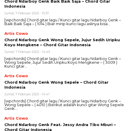
Chord Ndarboy Genk Baik Baik Saja – Chord Gitar
Indonesia
Jumat, 7 Februari 2025 - 15:37
[wpchords] Chord gitar lagu / Kunci gitar lagu Ndarboy Genk –
Baik Baik Saja – ( 1014 ) Biar mirip kunci lagu aslinya bisa…
Artis Cowo
Chord Ndarboy Genk Wong Sepele, Jujur Sedih Uripku
Koyo Mengkene – Chord Gitar Indonesia
Jumat, 7 Februari 2025 - 14:45
[wpchords] Chord gitar lagu / Kunci gitar lagu Ndarboy Genk –
Wong Sepele, Jujur Sedih Uripku Koyo Mengkene – ( 3009 )
Kunci gitar…
Artis Cowo
Chord Ndarboy Genk Wong Sepele – Chord Gitar
Indonesia
Jumat, 7 Februari 2025 - 14:41
[wpchords] Chord gitar lagu / Kunci gitar lagu Ndarboy Genk –
Wong Sepele – ( 4010 ) Berikut adalah kunci gitar Wong Sepele
Genk….
Artis Cowo
Chord Ndarboy Genk Feat. Jessy Andra Tibo Mburi –
Chord Gitar Indonesia