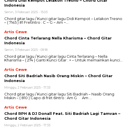
Chord Didi Kempot Lelakon Tresno – Chord Gitar
Indonesia
Senin, 3 Februari 2025 - 15:03
Chord gitar lagu / Kunci gitar lagu Didi Kempot – Lelakon Tresno
– ( 7145 ) #1 FretIntro : C ~ G ~ Am ~…
Artis Cewe
Chord Cinta Terlarang Nella Kharisma – Chord Gitar
Indonesia
Senin, 3 Februari 2025 - 09:18
Chord gitar lagu / Kunci gitar lagu Cinta Terlarang – Nella
Kharisma – ( 274 ) Ganti Kunci Gitar : + – Untuk memainkan kunci…
Artis Cewe
Chord Siti Badriah Nasib Orang Miskin – Chord Gitar
Indonesia
Minggu, 2 Februari 2025 - 17:33
Chord gitar lagu / Kunci gitar lagu Siti Badriah – Nasib Orang
Miskin – ( 810 ) Capo di fret 6Intro : Am G Am …
Artis Cewe
Chord RPH & DJ Donall Feat. Siti Badriah Lagi Tamvan –
Chord Gitar Indonesia
Minggu, 2 Februari 2025 - 17:33