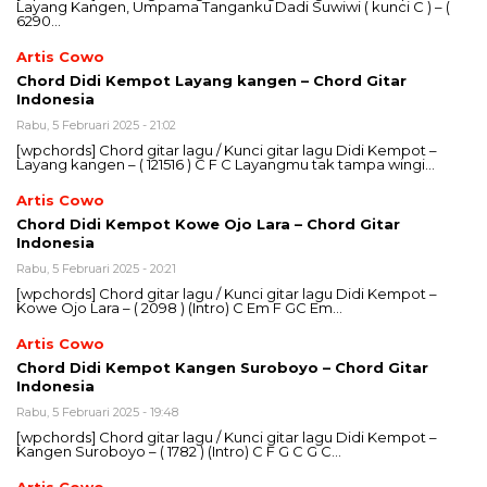
Layang Kangen, Umpama Tanganku Dadi Suwiwi ( kunci C ) – (
6290…
Artis Cowo
Chord Didi Kempot Layang kangen – Chord Gitar
Indonesia
Rabu, 5 Februari 2025 - 21:02
[wpchords] Chord gitar lagu / Kunci gitar lagu Didi Kempot –
Layang kangen – ( 121516 ) C F C Layangmu tak tampa wingi…
Artis Cowo
Chord Didi Kempot Kowe Ojo Lara – Chord Gitar
Indonesia
Rabu, 5 Februari 2025 - 20:21
[wpchords] Chord gitar lagu / Kunci gitar lagu Didi Kempot –
Kowe Ojo Lara – ( 2098 ) (Intro) C Em F GC Em…
Artis Cowo
Chord Didi Kempot Kangen Suroboyo – Chord Gitar
Indonesia
Rabu, 5 Februari 2025 - 19:48
[wpchords] Chord gitar lagu / Kunci gitar lagu Didi Kempot –
Kangen Suroboyo – ( 1782 ) (Intro) C F G C G C…
Artis Cowo