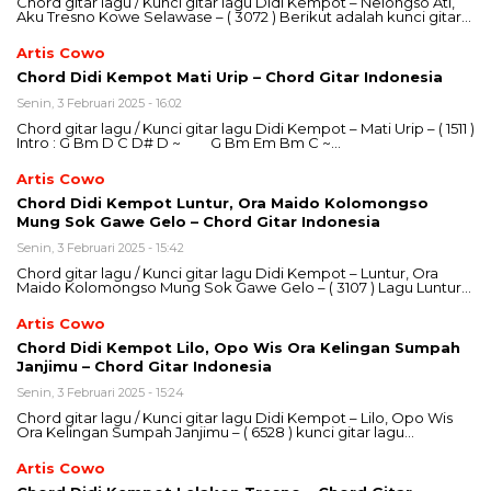
Chord gitar lagu / Kunci gitar lagu Didi Kempot – Nelongso Ati,
Aku Tresno Kowe Selawase – ( 3072 ) Berikut adalah kunci gitar…
Artis Cowo
Chord Didi Kempot Mati Urip – Chord Gitar Indonesia
Senin, 3 Februari 2025 - 16:02
Chord gitar lagu / Kunci gitar lagu Didi Kempot – Mati Urip – ( 1511 )
Intro : G Bm D C D# D ~ G Bm Em Bm C ~…
Artis Cowo
Chord Didi Kempot Luntur, Ora Maido Kolomongso
Mung Sok Gawe Gelo – Chord Gitar Indonesia
Senin, 3 Februari 2025 - 15:42
Chord gitar lagu / Kunci gitar lagu Didi Kempot – Luntur, Ora
Maido Kolomongso Mung Sok Gawe Gelo – ( 3107 ) Lagu Luntur…
Artis Cowo
Chord Didi Kempot Lilo, Opo Wis Ora Kelingan Sumpah
Janjimu – Chord Gitar Indonesia
Senin, 3 Februari 2025 - 15:24
Chord gitar lagu / Kunci gitar lagu Didi Kempot – Lilo, Opo Wis
Ora Kelingan Sumpah Janjimu – ( 6528 ) kunci gitar lagu…
Artis Cowo