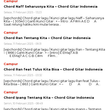
Campur
Chord Naff Seharusnya Kita – Chord Gitar Indonesia
Selasa, 11 Februari 2025 - 13:23
[wpchords] Chord gitar lagu / Kunci gitar lagu Naff – Seharusnya
Kita – ( 30540 ) Ganti Kunci Gitar : + – Intro : A F#m A E D A
Saat relung hatiku kini mulai terasa…
Campur
Chord Ran Tentang Kita – Chord Gitar Indonesia
Selasa, 11 Februari 2025 - 09:31
[wpchords] Chord gitar lagu / Kunci gitar lagu Ran – Tentang Kita
– ( 866 ) Ganti Kunci Gitar : + – [intro] E EMaj7 A B
E EMaj7 A C G B C#m F#m…
Campur
Chord Ran feat Tulus Kita Bisa – Chord Gitar Indonesia
Selasa, 11 Februari 2025 - 03:32
[wpchords] Chord gitar lagu / Kunci gitar lagu Ran feat Tulus –
Kita Bisa – ( 863 ) Ganti Kunci Gitar : + – D A D A…
Campur
Chord Ipang Tentang Kita – Chord Gitar Indonesia
Senin, 10 Februari 2025 - 08:49
[wpchords] Chord gitar lagu / Kunci gitar lagu Ipang – Tentang