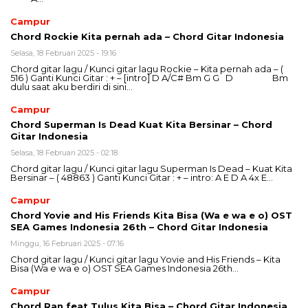
Campur
Chord Rockie Kita pernah ada – Chord Gitar Indonesia
Selasa, 18 Februari 2025 - 19:16
Chord gitar lagu / Kunci gitar lagu Rockie – Kita pernah ada – (
516 ) Ganti Kunci Gitar : + – [intro] D A/C# Bm G G D Bm
dulu saat aku berdiri di sini…
Campur
Chord Superman Is Dead Kuat Kita Bersinar – Chord
Gitar Indonesia
Selasa, 18 Februari 2025 - 02:18
Chord gitar lagu / Kunci gitar lagu Superman Is Dead – Kuat Kita
Bersinar – ( 48863 ) Ganti Kunci Gitar : + – intro: A E D A 4x E…
Campur
Chord Yovie and His Friends Kita Bisa (Wa e wa e o) OST
SEA Games Indonesia 26th – Chord Gitar Indonesia
Minggu, 16 Februari 2025 - 07:16
Chord gitar lagu / Kunci gitar lagu Yovie and His Friends – Kita
Bisa (Wa e wa e o) OST SEA Games Indonesia 26th…
Campur
Chord Ran feat Tulus Kita Bisa – Chord Gitar Indonesia