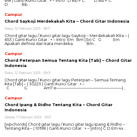
618 ) Ganti Kunci Gitar : + – intro : D Bb F C D Bb F C
D Bb…
Campur
Chord Saykoji Merdekakah Kita – Chord Gitar Indonesia
Rabu, 12 Februari 2025 - 18:17
Chord gitar lagu / Kunci gitar lagu Saykoji – Merdekakah Kita – (
653 ) Ganti Kunci Gitar : + – Intro: Em Bm (3x) C G Em
Apakah definisi dari kata merdeka Bm…
Campur
Chord Peterpan Semua Tentang Kita [Tab] – Chord Gitar
Indonesia
Rabu, 12 Februari 2025 - 09:01
Chord gitar lagu / Kunci gitar lagu Peterpan – Semua Tentang
Kita [Tab] – ( 30223 ) Ganti Kunci Gitar : + –
C G Am7 e————————————————–|…
Campur
Chord Ipang & Ridho Tentang Kita – Chord Gitar
Indonesia
Selasa, 11 Februari 2025 - 19:01
[wpchords] Chord gitar lagu / Kunci gitar lagu Ipang & Ridho –
Tentang Kita – ( 10198 ) Ganti Kunci Gitar : + – [intro] C D Em 4x…