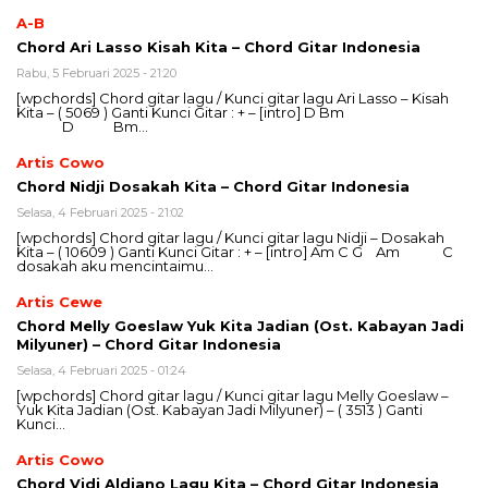
A-B
Chord Ari Lasso Kisah Kita – Chord Gitar Indonesia
Rabu, 5 Februari 2025 - 21:20
[wpchords] Chord gitar lagu / Kunci gitar lagu Ari Lasso – Kisah
Kita – ( 5069 ) Ganti Kunci Gitar : + – [intro] D Bm
D Bm…
Artis Cowo
Chord Nidji Dosakah Kita – Chord Gitar Indonesia
Selasa, 4 Februari 2025 - 21:02
[wpchords] Chord gitar lagu / Kunci gitar lagu Nidji – Dosakah
Kita – ( 10609 ) Ganti Kunci Gitar : + – [intro] Am C G Am C
dosakah aku mencintaimu…
Artis Cewe
Chord Melly Goeslaw Yuk Kita Jadian (Ost. Kabayan Jadi
Milyuner) – Chord Gitar Indonesia
Selasa, 4 Februari 2025 - 01:24
[wpchords] Chord gitar lagu / Kunci gitar lagu Melly Goeslaw –
Yuk Kita Jadian (Ost. Kabayan Jadi Milyuner) – ( 3513 ) Ganti
Kunci…
Artis Cowo
Chord Vidi Aldiano Lagu Kita – Chord Gitar Indonesia