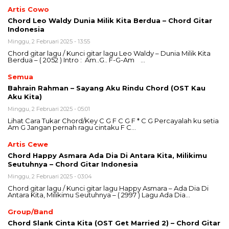
Artis Cowo
Chord Leo Waldy Dunia Milik Kita Berdua – Chord Gitar
Indonesia
Minggu, 2 Februari 2025 - 13:55
Chord gitar lagu / Kunci gitar lagu Leo Waldy – Dunia Milik Kita
Berdua – ( 2052 ) Intro : Am..G.. F-G-Am …
Semua
Bahrain Rahman – Sayang Aku Rindu Chord (OST Kau
Aku Kita)
Minggu, 2 Februari 2025 - 05:01
Lihat Cara Tukar Chord/Key C G F C G F * C G Percayalah ku setia
Am G Jangan pernah ragu cintaku F C…
Artis Cewe
Chord Happy Asmara Ada Dia Di Antara Kita, Milikimu
Seutuhnya – Chord Gitar Indonesia
Minggu, 2 Februari 2025 - 03:04
Chord gitar lagu / Kunci gitar lagu Happy Asmara – Ada Dia Di
Antara Kita, Milikimu Seutuhnya – ( 2997 ) Lagu Ada Dia…
Group/Band
Chord Slank Cinta Kita (OST Get Married 2) – Chord Gitar