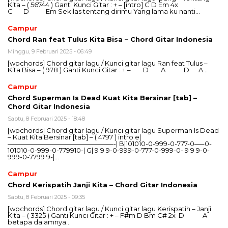
Kita – ( 56744 ) Ganti Kunci Gitar : + – [intro] C D Em 4x
C D Em Sekilas tentang dirimu Yang lama ku nanti…
Campur
Chord Ran feat Tulus Kita Bisa – Chord Gitar Indonesia
Minggu, 9 Februari 2025 - 06:49
[wpchords] Chord gitar lagu / Kunci gitar lagu Ran feat Tulus –
Kita Bisa – ( 978 ) Ganti Kunci Gitar : + – D A D A…
Campur
Chord Superman Is Dead Kuat Kita Bersinar [tab] –
Chord Gitar Indonesia
Sabtu, 8 Februari 2025 - 18:48
[wpchords] Chord gitar lagu / Kunci gitar lagu Superman Is Dead
– Kuat Kita Bersinar [tab] – ( 4797 ) intro e|
————————————————-| B|101010-0-999-0-777-0—–0-
101010-0-999-0-779910-| G| 9 9 9-0-999-0-777-0-999-0- 9 9 9-0-
999-0-7799 9-|…
Campur
Chord Kerispatih Janji Kita – Chord Gitar Indonesia
Sabtu, 8 Februari 2025 - 09:35
[wpchords] Chord gitar lagu / Kunci gitar lagu Kerispatih – Janji
Kita – ( 3325 ) Ganti Kunci Gitar : + – F#m D Bm C# 2x D A
betapa dalamnya…