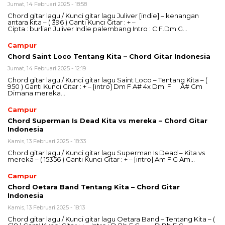
Jumat, 14 Februari 2025 - 18:58
Chord gitar lagu / Kunci gitar lagu Juliver [indie] – kenangan
antara kita – ( 396 ) Ganti Kunci Gitar : + –
Cipta : burlian Juliver Indie palembang Intro : C.F.Dm.G…
Campur
Chord Saint Loco Tentang Kita – Chord Gitar Indonesia
Jumat, 14 Februari 2025 - 12:19
Chord gitar lagu / Kunci gitar lagu Saint Loco – Tentang Kita – (
950 ) Ganti Kunci Gitar : + – [intro] Dm F A# 4x Dm F A# Gm
Dimana mereka…
Campur
Chord Superman Is Dead Kita vs mereka – Chord Gitar
Indonesia
Kamis, 13 Februari 2025 - 18:33
Chord gitar lagu / Kunci gitar lagu Superman Is Dead – Kita vs
mereka – ( 15356 ) Ganti Kunci Gitar : + – [intro] Am F G Am…
Campur
Chord Oetara Band Tentang Kita – Chord Gitar
Indonesia
Kamis, 13 Februari 2025 - 18:13
Chord gitar lagu / Kunci gitar lagu Oetara Band – Tentang Kita – (