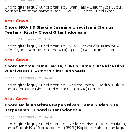
Minggu, 2 Februari 2025 - 21:21
Chord gitar lagu / Kunci gitar lagu Iwan Fals – Belum Ada Judul,
pernah kita sama-sama susah – ( 12089 ) Chord Kunci Gitar…
Artis Cowo
Chord NOAH & Shakira Jasmine Urieui Iyagi (Semua
Tentang Kita) – Chord Gitar Indonesia
Minggu, 2 Februari 2025 - 17:49
Chord gitar lagu / Kunci gitar lagu NOAH & Shakira Jasmine –
Urieui Iyagi (Semua Tentang Kita) – ( 873 ) Ganti Kunci Gitar…
Artis Cowo
Chord Rhoma Irama Derita, Cukup Lama Cinta Kita Bina
kunci dasar C – Chord Gitar Indonesia
Minggu, 2 Februari 2025 - 14:46
Chord gitar lagu / Kunci gitar lagu Rhoma Irama – Derita, Cukup
Lama Cinta Kita Bina kunci dasar C – ( 7824 ) Derita…
Artis Cewe
Chord Nella Kharisma Kapan Nikah, Lama Sudah Kita
Berpacaran – Chord Gitar Indonesia
Minggu, 2 Februari 2025 - 14:31
Chord gitar lagu / Kunci gitar lagu Nella Kharisma – Kapan Nikah,
Lama Sudah Kita Berpacaran – ( 1598 ) Kapan Nikah adalah lagu…