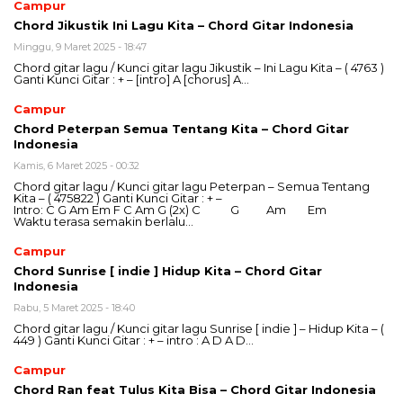
Campur
Chord Jikustik Ini Lagu Kita – Chord Gitar Indonesia
Minggu, 9 Maret 2025 - 18:47
Chord gitar lagu / Kunci gitar lagu Jikustik – Ini Lagu Kita – ( 4763 )
Ganti Kunci Gitar : + – [intro] A [chorus] A…
Campur
Chord Peterpan Semua Tentang Kita – Chord Gitar
Indonesia
Kamis, 6 Maret 2025 - 00:32
Chord gitar lagu / Kunci gitar lagu Peterpan – Semua Tentang
Kita – ( 475822 ) Ganti Kunci Gitar : + –
Intro: C G Am Em F C Am G (2x) C G Am Em
Waktu terasa semakin berlalu…
Campur
Chord Sunrise [ indie ] Hidup Kita – Chord Gitar
Indonesia
Rabu, 5 Maret 2025 - 18:40
Chord gitar lagu / Kunci gitar lagu Sunrise [ indie ] – Hidup Kita – (
449 ) Ganti Kunci Gitar : + – intro : A D A D…
Campur
Chord Ran feat Tulus Kita Bisa – Chord Gitar Indonesia