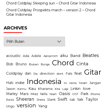
Chord Coldplay Sleeping sun – Chord Gitar Indonesia
Chord Coldplay Prospekts march – version 2 – Chord
Gitar Indonesia
ARCHIVES
Archives
Beatles
aku
Band
acoustic
Ada
Adele
Aerosmith
Chord
Cinta
Bob
Bruno
Bukan
Bunga
Gitar
Coldplay
feat
dan
direction
Fals
dont
Dia
Indonesia
indie
Hati
Iwan
Jangan
Irama
Ini
Kau
Linkin
love
Jason
Kharisma
Kamu
Kita
Lagi
Oasis
Mars
Park
Marley
Mraz
Nella
Noah
OST
Rhoma
Sheeran
Swift
Taylor
tak
tab
Slank
Rocks
Sheila
version
Yang
Ungu