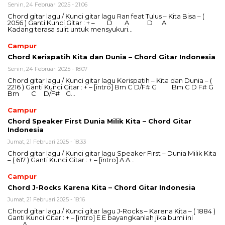
Senin, 24 Februari 2025 - 21:06
Chord gitar lagu / Kunci gitar lagu Ran feat Tulus – Kita Bisa – (
2056 ) Ganti Kunci Gitar : + – D A D A
Kadang terasa sulit untuk mensyukuri…
Campur
Chord Kerispatih Kita dan Dunia – Chord Gitar Indonesia
Senin, 24 Februari 2025 - 18:07
Chord gitar lagu / Kunci gitar lagu Kerispatih – Kita dan Dunia – (
2216 ) Ganti Kunci Gitar : + – [intro] Bm C D/F# G Bm C D F# G
Bm C D/F# G…
Campur
Chord Speaker First Dunia Milik Kita – Chord Gitar
Indonesia
Jumat, 21 Februari 2025 - 18:33
Chord gitar lagu / Kunci gitar lagu Speaker First – Dunia Milik Kita
– ( 617 ) Ganti Kunci Gitar : + – [intro] A A…
Campur
Chord J-Rocks Karena Kita – Chord Gitar Indonesia
Jumat, 21 Februari 2025 - 18:16
Chord gitar lagu / Kunci gitar lagu J-Rocks – Karena Kita – ( 1884 )
Ganti Kunci Gitar : + – [intro] E E bayangkanlah jika bumi ini
A…