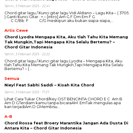
Senin, 3 Februari 2025 - 22:41
Chord gitar lagu / Kunci gitar lagu Vidi Aldiano – Lagu Kita – ( 3705
) Ganti Kunci Gitar : + – [intro] Am G F Dm Em F G
C C/Bb F C/G meskipun aku bukan siapa-siapa,…
Artis Cewe
Chord Lyodra Mengapa Kita, Aku tlah Tahu Kita Memang
Tak Mungkin,Tapi Mengapa Kita Selalu Bertemu? –
Chord Gitar Indonesia
Senin, 3 Februari 2025 - 22:22
Chord gitar lagu / Kunci gitar lagu Lyodra – Mengapa Kita, Aku
tlah Tahu Kita Memang Tak Mungkin,Tapi Mengapa Kita Selalu
Bertemu? – (…
Semua
Nieyl Feat Sabhi Saddi – Kisah Kita Chord
Senin, 3 Februari 2025 - 17:27
Lihat Cara Tukar Chord/Key OST BENCINTA CHORD E C Am B
Am D GTerdiam kamu tanpa bicaraAM EmTak mengulas apa
kan terjadiAm D GMembisu…
A-B
Chord Rossa feat Broery Marantika Jangan Ada Dusta Di
Antara Kita – Chord Gitar Indonesia