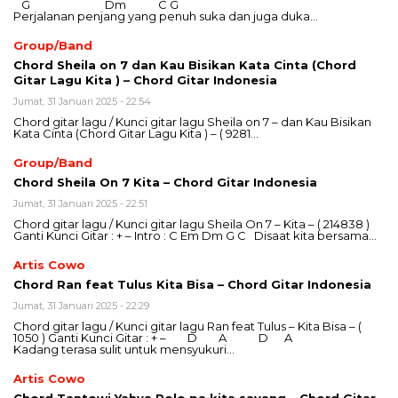
G Dm C G
Perjalanan penjang yang penuh suka dan juga duka…
Group/Band
Chord Sheila on 7 dan Kau Bisikan Kata Cinta (Chord
Gitar Lagu Kita ) – Chord Gitar Indonesia
Jumat, 31 Januari 2025 - 22:54
Chord gitar lagu / Kunci gitar lagu Sheila on 7 – dan Kau Bisikan
Kata Cinta (Chord Gitar Lagu Kita ) – ( 9281…
Group/Band
Chord Sheila On 7 Kita – Chord Gitar Indonesia
Jumat, 31 Januari 2025 - 22:51
Chord gitar lagu / Kunci gitar lagu Sheila On 7 – Kita – ( 214838 )
Ganti Kunci Gitar : + – Intro : C Em Dm G C Disaat kita bersama…
Artis Cowo
Chord Ran feat Tulus Kita Bisa – Chord Gitar Indonesia
Jumat, 31 Januari 2025 - 22:29
Chord gitar lagu / Kunci gitar lagu Ran feat Tulus – Kita Bisa – (
1050 ) Ganti Kunci Gitar : + – D A D A
Kadang terasa sulit untuk mensyukuri…
Artis Cowo
Chord Tantowi Yahya Polo pa kita sayang – Chord Gitar