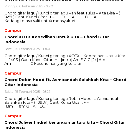
Minggu, 16 Februari 2025 - 06:12
Chord gitar lagu / Kunci gitar lagu Ran feat Tulus – Kita Bisa – (
1459 ) Ganti Kunci Gitar : + – D A D A
Kadang terasa sulit untuk mensyukuri…
Campur
Chord XOTX Kepedihan Untuk Kita – Chord Gitar
Indonesia
Sabtu, 15 Februari 2025 - 19:00
Chord gitar lagu / Kunci gitar lagu XOTX – Kepedihan Untuk Kita
– ( 1403 ) Ganti Kunci Gitar : + – [intro] Am F C G [2x] Am
Am G kesendirian yang ku lalui…
Campur
Chord Robin Hood ft. Asmirandah Salahkah Kita – Chord
Gitar Indonesia
Sabtu, 15 Februari 2025 - 08:22
Chord gitar lagu / Kunci gitar lagu Robin Hood ft. Asmirandah –
Salahkah Kita – ( 10957 ) Ganti Kunci Gitar : + –
Bm F#m G A D…
Campur
Chord Juliver [indie] kenangan antara kita – Chord Gitar
Indonesia