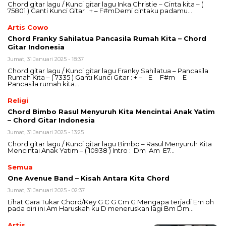
Chord gitar lagu / Kunci gitar lagu Inka Christie – Cinta kita – (
75801 ) Ganti Kunci Gitar : + – F#mDemi cintaku padamu…
Artis Cowo
Chord Franky Sahilatua Pancasila Rumah Kita – Chord
Gitar Indonesia
Jumat, 31 Januari 2025 - 18:37
Chord gitar lagu / Kunci gitar lagu Franky Sahilatua – Pancasila
Rumah Kita – ( 7335 ) Ganti Kunci Gitar : + – E F#m E
Pancasila rumah kita…
Religi
Chord Bimbo Rasul Menyuruh Kita Mencintai Anak Yatim
– Chord Gitar Indonesia
Jumat, 31 Januari 2025 - 13:25
Chord gitar lagu / Kunci gitar lagu Bimbo – Rasul Menyuruh Kita
Mencintai Anak Yatim – ( 10938 ) Intro : Dm Am E7…
Semua
One Avenue Band – Kisah Antara Kita Chord
Jumat, 31 Januari 2025 - 02:37
Lihat Cara Tukar Chord/Key G C G Cm G Mengapa terjadi Em oh
pada diri ini Am Haruskah ku D meneruskan lagi Bm Dm…
Artis