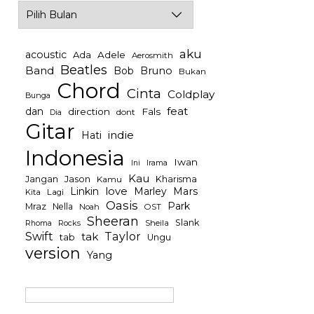
Archives
aku
acoustic
Ada
Adele
Aerosmith
Beatles
Band
Bob
Bruno
Bukan
Chord
Cinta
Coldplay
Bunga
feat
dan
direction
Fals
dont
Dia
Gitar
indie
Hati
Indonesia
Iwan
Irama
Ini
Kau
Jason
Jangan
Kharisma
Kamu
Linkin
love
Mars
Marley
Kita
Lagi
Oasis
Park
Mraz
Nella
Noah
OST
Sheeran
Slank
Rocks
Sheila
Rhoma
Swift
Taylor
tak
tab
Ungu
version
Yang