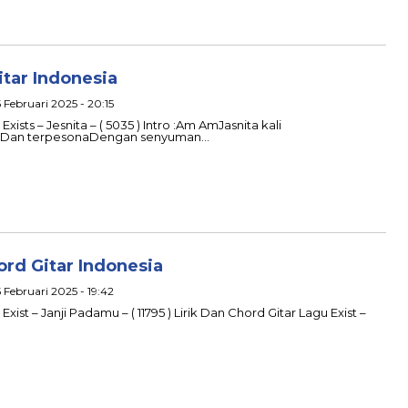
itar Indonesia
 Februari 2025 - 20:15
xists – Jesnita – ( 5035 ) Intro :Am AmJasnita kali
mDan terpesonaDengan senyuman…
ord Gitar Indonesia
 Februari 2025 - 19:42
Exist – Janji Padamu – ( 11795 ) Lirik Dan Chord Gitar Lagu Exist –