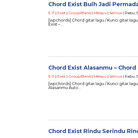
Chord Exist Buih Jadi Permada
E-F
|
Exist
|
Group/Band
|
Melayu
|
Semua
| Rabu, 5
[wpchords] Chord gitar lagu / Kunci gitar lagu
Exist –…
Chord Exist Alasanmu – Chord 
E-F
|
Exist
|
Group/Band
|
Melayu
|
Semua
| Rabu, 5
[wpchords] Chord gitar lagu / Kunci gitar lagu 
Alasanmu Auto…
Chord Exist Rindu Serindu Rin