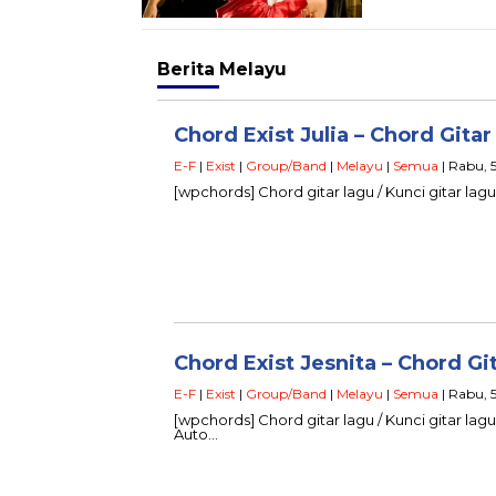
Berita
Melayu
Chord Exist Julia – Chord Gita
E-F
|
Exist
|
Group/Band
|
Melayu
|
Semua
| Rabu, 5
[wpchords] Chord gitar lagu / Kunci gitar lagu E
Chord Exist Jesnita – Chord Gi
E-F
|
Exist
|
Group/Band
|
Melayu
|
Semua
| Rabu, 5
[wpchords] Chord gitar lagu / Kunci gitar lagu E
Auto…