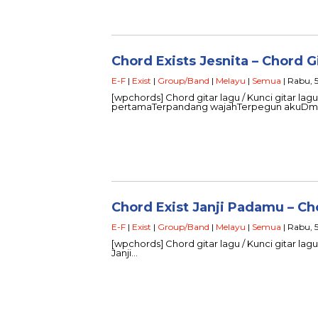
Chord Exists Jesnita – Chord G
E-F
|
Exist
|
Group/Band
|
Melayu
|
Semua
| Rabu, 5
[wpchords] Chord gitar lagu / Kunci gitar lagu E
pertamaTerpandang wajahTerpegun akuD
Chord Exist Janji Padamu – Ch
E-F
|
Exist
|
Group/Band
|
Melayu
|
Semua
| Rabu, 5
[wpchords] Chord gitar lagu / Kunci gitar lagu 
Janji…