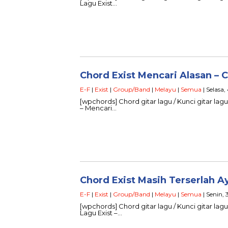
Lagu Exist…
Chord Exist Mencari Alasan – 
E-F
|
Exist
|
Group/Band
|
Melayu
|
Semua
| Selasa,
[wpchords] Chord gitar lagu / Kunci gitar lagu 
– Mencari…
Chord Exist Masih Terserlah A
E-F
|
Exist
|
Group/Band
|
Melayu
|
Semua
| Senin, 
[wpchords] Chord gitar lagu / Kunci gitar lagu
Lagu Exist –…