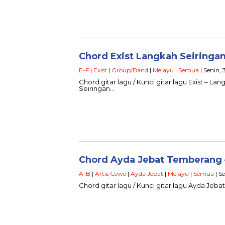
Chord Exist Langkah Seiringan
E-F
|
Exist
|
Group/Band
|
Melayu
|
Semua
| Senin, 
Chord gitar lagu / Kunci gitar lagu Exist – Lan
Seiringan…
Chord Ayda Jebat Temberang –
A-B
|
Artis Cewe
|
Ayda Jebat
|
Melayu
|
Semua
| S
Chord gitar lagu / Kunci gitar lagu Ayda Jeb