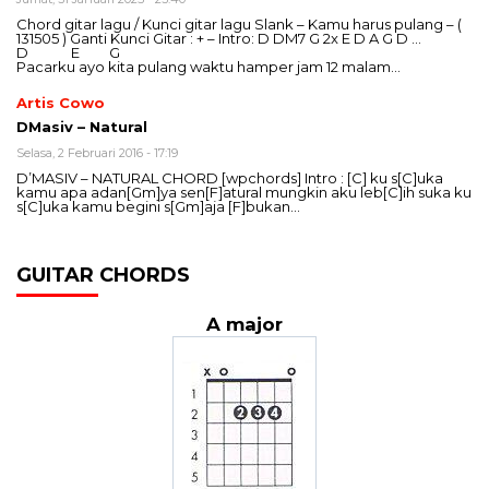
Chord gitar lagu / Kunci gitar lagu Slank – Kamu harus pulang – (
131505 ) Ganti Kunci Gitar : + – Intro: D DM7 G 2x E D A G D …
D E G
Pacarku ayo kita pulang waktu hamper jam 12 malam…
Artis Cowo
DMasiv – Natural
Selasa, 2 Februari 2016 - 17:19
D’MASIV – NATURAL CHORD [wpchords] Intro : [C] ku s[C]uka
kamu apa adan[Gm]ya sen[F]atural mungkin aku leb[C]ih suka ku
s[C]uka kamu begini s[Gm]aja [F]bukan…
GUITAR CHORDS
A major