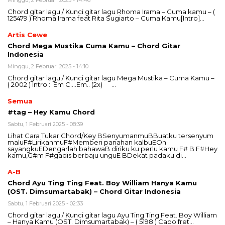
Chord gitar lagu / Kunci gitar lagu Rhoma Irama – Cuma kamu – (
125479 ) Rhoma Irama feat Rita Sugiarto – Cuma Kamu[Intro]…
Artis Cewe
Chord Mega Mustika Cuma Kamu – Chord Gitar
Indonesia
Minggu, 2 Februari 2025 - 14:10
Chord gitar lagu / Kunci gitar lagu Mega Mustika – Cuma Kamu –
( 2002 ) Intro : Em C….Em.. (2x) …
Semua
#tag – Hey Kamu Chord
Sabtu, 1 Februari 2025 - 08:39
Lihat Cara Tukar Chord/Key BSenyumanmuBBuatku tersenyum
maluF#LirikanmuF#Memberi panahan kalbuEOh
sayangkuEDengarlah bahawaB diriku ku perlu kamu F# B F#Hey
kamu,G#m F#gadis berbaju unguE BDekat padaku di…
A-B
Chord Ayu Ting Ting Feat. Boy William Hanya Kamu
(OST. Dimsumartabak) – Chord Gitar Indonesia
Sabtu, 1 Februari 2025 - 02:33
Chord gitar lagu / Kunci gitar lagu Ayu Ting Ting Feat. Boy William
– Hanya Kamu (OST. Dimsumartabak) – ( 5198 ) Capo fret…