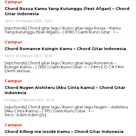
Campur
Chord Rossa Kamu Yang Kutunggu (feat Afgan) – Chord
Gitar Indonesia
Senin, 10 Februari 2025 - 13:54
[wpchords] Chord gitar lagu / Kunci gitar lagu Rossa – Kamu
Yang Kutunggu (feat Afgan) – ( 6780 ) Ganti Kunci Gitar : + –…
Campur
Chord Romance Kuingin Kamu – Chord Gitar Indonesia
Senin, 10 Februari 2025 - 06:55
[wpchords] Chord gitar lagu / Kunci gitar lagu Romance –
Kuingin Kamu – ( 1360 ) Ganti Kunci Gitar : + – F#m E D C# F#m
Demi semua …
Campur
Chord Nugen Aishiteru (Aku Cinta Kamu) – Chord Gitar
Indonesia
Minggu, 9 Februari 2025 - 20:33
[wpchords] Chord gitar lagu / Kunci gitar lagu Nugen – Aishiteru
(Aku Cinta Kamu) – ( 1115 ) Ganti Kunci Gitar : + –
Intro : A Bm A Bm [2x]…
Campur
Chord Killing me inside Kamu – Chord Gitar Indonesia