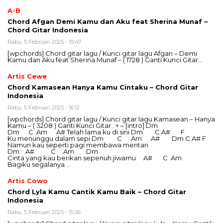
A-B
Chord Afgan Demi Kamu dan Aku feat Sherina Munaf –
Chord Gitar Indonesia
Rabu, 5 Februari 2025 - 19:47
[wpchords] Chord gitar lagu / Kunci gitar lagu Afgan – Demi
Kamu dan Aku feat Sherina Munaf – ( 1728 ) Ganti Kunci Gitar…
Artis Cewe
Chord Kamasean Hanya Kamu Cintaku – Chord Gitar
Indonesia
Rabu, 5 Februari 2025 - 16:12
[wpchords] Chord gitar lagu / Kunci gitar lagu Kamasean – Hanya
Kamu – ( 3208 ) Ganti Kunci Gitar : + – [intro] Dm
Dm C Am A# Telah lama ku di sini Dm C A# F
Ku menunggu dalam sepi Dm C Am A# Dm C A# F
Namun kau seperti pagi membawa mentari
Dm A# C Am Dm
Cinta yang kau berikan sepenuh jiwamu A# C Am
Bagiku segalanya …
Artis Cowo
Chord Lyla Kamu Cantik Kamu Baik – Chord Gitar
Indonesia
Rabu, 5 Februari 2025 - 15:56