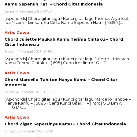
Kamu Sepenuh Hati – Chord Gitar Indonesia
Selasa, 4 Februari 2025 - 07:04
[wpchords] Chord gitar lagu / Kunci gitar lagu Thomas Arya feat
Iqa Nizam – Izinkan, Ku Cinta Kamu Sepenuh Hati – ( 16394 )…
Artis Cowo
Chord Juliette Maukah Kamu Terima Cintaku – Chord
Gitar Indonesia
Selasa, 4 Februari 2025 - 01:59
[wpchords] Chord gitar lagu / Kunci gitar lagu Juliette – Maukah
Kamu Terima Cintaku – ( 695 ) Capo fret 1Intro : G ~ C…
Artis Cowo
Chord Marcello Tahitoe Hanya Kamu – Chord Gitar
Indonesia
Selasa, 4 Februari 2025 - 01:13
[wpchords] Chord gitar lagu / Kunci gitar lagu Marcello Tahitoe –
Hanya Kamu – ( 5085 ) Ganti Kunci Gitar : + – [intro] G D Bm A
G D C…
Artis Cowo
Chord Zigaz Sepertinya Kamu – Chord Gitar Indonesia
Minggu, 2 Februari 2025 - 22:11