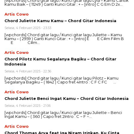
[wpchords] Chord gitar lagu / Kunci gitar lagu Lyla – Kamu Cantik
Kamu Baik – ( 11249 ) Ganti Kunci Gitar : + – [intro] C G Em D 2x…
Artis Cowo
Chord Juliette Kamu Kamu – Chord Gitar Indonesia
Selasa, 4 Februari 2025 - 23:33
[wpchords] Chord gitar lagu / Kunci gitar lagu Juliette – Kamu
Kamu – ( 2959 ) Ganti Kunci Gitar : + – [intro] E E C#m F#m B
E C#m…
Artis Cowo
Chord Pilotz Kamu Segalanya Bagiku – Chord Gitar
Indonesia
Selasa, 4 Februari 2025 - 22:36
[wpchords] Chord gitar lagu / Kunci gitar lagu Pilotz – Kamu
Segalanya Bagiku – ( 1842 ) Capo fret 4Intro : C F C FC …
Artis Cowo
Chord Juliette Benci Ingat Kamu – Chord Gitar Indonesia
Selasa, 4 Februari 2025 - 21:06
[wpchords] Chord gitar lagu / Kunci gitar lagu Juliette – Benci
Ingat Kamu – ( 360 ) Capo fret 2Intro : C ~ F ~…
Artis Cowo
Chord Thomas Arya feat Iqa Nizam Izinkan, Ku Cinta