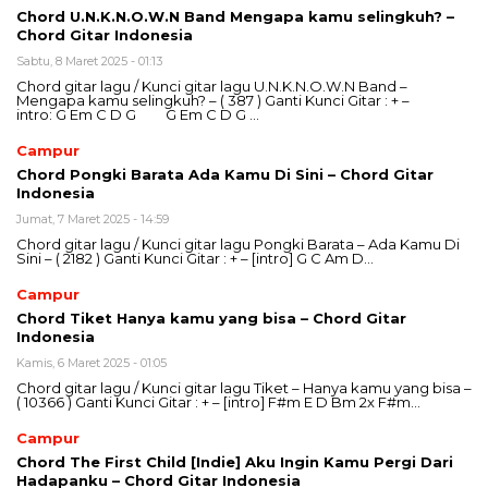
Chord U.N.K.N.O.W.N Band Mengapa kamu selingkuh? –
Chord Gitar Indonesia
Sabtu, 8 Maret 2025 - 01:13
Chord gitar lagu / Kunci gitar lagu U.N.K.N.O.W.N Band –
Mengapa kamu selingkuh? – ( 387 ) Ganti Kunci Gitar : + –
intro: G Em C D G G Em C D G …
Campur
Chord Pongki Barata Ada Kamu Di Sini – Chord Gitar
Indonesia
Jumat, 7 Maret 2025 - 14:59
Chord gitar lagu / Kunci gitar lagu Pongki Barata – Ada Kamu Di
Sini – ( 2182 ) Ganti Kunci Gitar : + – [intro] G C Am D…
Campur
Chord Tiket Hanya kamu yang bisa – Chord Gitar
Indonesia
Kamis, 6 Maret 2025 - 01:05
Chord gitar lagu / Kunci gitar lagu Tiket – Hanya kamu yang bisa –
( 10366 ) Ganti Kunci Gitar : + – [intro] F#m E D Bm 2x F#m…
Campur
Chord The First Child [Indie] Aku Ingin Kamu Pergi Dari
Hadapanku – Chord Gitar Indonesia