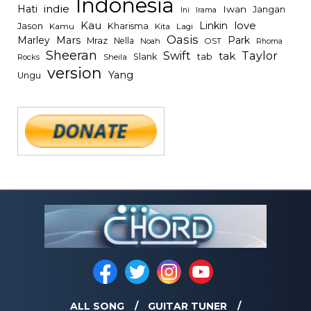
Indonesia
indie
Hati
Iwan
Jangan
Irama
Ini
Kau
Linkin
love
Jason
Kharisma
Kamu
Kita
Lagi
Oasis
Mars
Park
Marley
Mraz
Nella
Noah
OST
Rhoma
Sheeran
Swift
Taylor
tak
tab
Slank
Rocks
Sheila
version
Yang
Ungu
ALL SONG
GUITAR TUNER