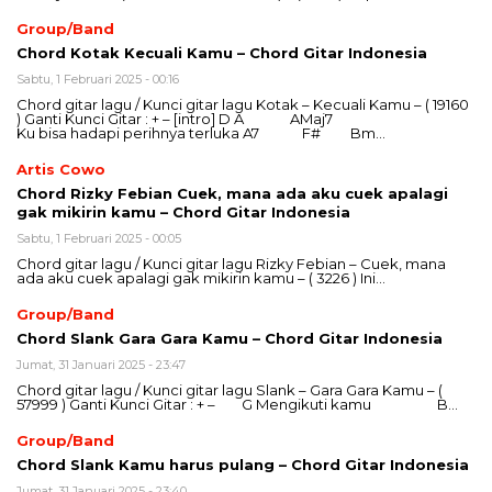
Group/Band
Chord Kotak Kecuali Kamu – Chord Gitar Indonesia
Sabtu, 1 Februari 2025 - 00:16
Chord gitar lagu / Kunci gitar lagu Kotak – Kecuali Kamu – ( 19160
) Ganti Kunci Gitar : + – [intro] D A AMaj7
Ku bisa hadapi perihnya terluka A7 F# Bm…
Artis Cowo
Chord Rizky Febian Cuek, mana ada aku cuek apalagi
gak mikirin kamu – Chord Gitar Indonesia
Sabtu, 1 Februari 2025 - 00:05
Chord gitar lagu / Kunci gitar lagu Rizky Febian – Cuek, mana
ada aku cuek apalagi gak mikirin kamu – ( 3226 ) Ini…
Group/Band
Chord Slank Gara Gara Kamu – Chord Gitar Indonesia
Jumat, 31 Januari 2025 - 23:47
Chord gitar lagu / Kunci gitar lagu Slank – Gara Gara Kamu – (
57999 ) Ganti Kunci Gitar : + – G Mengikuti kamu B…
Group/Band
Chord Slank Kamu harus pulang – Chord Gitar Indonesia
Jumat, 31 Januari 2025 - 23:40