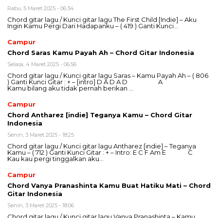
Rabu, 5 Maret 2025 - 06:34
Chord gitar lagu / Kunci gitar lagu The First Child [Indie] – Aku
Ingin Kamu Pergi Dari Hadapanku – ( 419 ) Ganti Kunci…
Campur
Chord Saras Kamu Payah Ah – Chord Gitar Indonesia
Selasa, 4 Maret 2025 - 06:56
Chord gitar lagu / Kunci gitar lagu Saras – Kamu Payah Ah – ( 806
) Ganti Kunci Gitar : + – [intro] D A D A D A
Kamu bilang aku tidak pernah berikan …
Campur
Chord Antharez [indie] Teganya Kamu – Chord Gitar
Indonesia
Senin, 3 Maret 2025 - 18:25
Chord gitar lagu / Kunci gitar lagu Antharez [indie] – Teganya
Kamu – ( 712 ) Ganti Kunci Gitar : + – Intro: E C F Am E C
Kau kau pergi tinggalkan aku…
Campur
Chord Vanya Pranashinta Kamu Buat Hatiku Mati – Chord
Gitar Indonesia
Senin, 3 Maret 2025 - 18:06
Chord gitar lagu / Kunci gitar lagu Vanya Pranashinta – Kamu