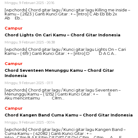
Minggu, 9 Februari 2025 - 20:16
[wpchords] Chord gitar lagu / Kunci gitar lagu Killing me inside –
Kamu – ( 2623 ) Ganti Kunci Gitar : + – [Intro] C Ab Eb Bb 2x
Ab Eb…
Campur
Chord Lights On Cari Kamu – Chord Gitar Indonesia
Minggu, 9 Februari 2025 - 06:38
[wpchords] Chord gitar lagu / Kunci gitar lagu Lights On – Cari
Kamu – ( 619 ) Ganti Kunci Gitar : + – [intro] D D A G A…
Campur
Chord Seventeen Menunggu Kamu – Chord Gitar
Indonesia
Minggu, 9 Februari 2025 - 01:11
[wpchords] Chord gitar lagu / Kunci gitar lagu Seventeen –
Menunggu Kamu – ( 12152 ) Ganti Kunci Gitar : + – E
Aku mencintaimu C#m…
Campur
Chord Kangen Band Cuma Kamu – Chord Gitar Indonesia
Minggu, 9 Februari 2025 - 00:14
[wpchords] Chord gitar lagu / Kunci gitar lagu Kangen Band –
Cuma Kamu – ( 42082 ) Ganti Kunci Gitar : + –
Intro : C#m B A E F#m G# D#7 G# (2x) C#m G#m A E…