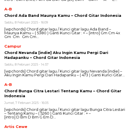
A-B
Chord Ada Band Maunya Kamu – Chord Gitar Indonesia
Sabtu, 8 Februari 2025 - 16:09
[wpchords] Chord gitar lagu / Kunci gitar lagu Ada Band –
Maunya Kamu – ( 5380 ) Ganti Kunci Gitar : + – [intro] Gm Cm 4x
Gm Cm Gm Cm…
Campur
Chord Nevanda [indie] Aku Ingin Kamu Pergi Dari
Hadapanku – Chord Gitar Indonesia
Sabtu, 8 Februari 2025 - 14:57
[wpchords] Chord gitar lagu / Kunci gitar lagu Nevanda [indie] –
Aku Ingin Kamu Pergi Dari Hadapanku – ( 473 ) Ganti Kunci Gitar…
A-B
Chord Bunga Citra Lestari Tentang Kamu – Chord Gitar
Indonesia
Jumat, 7 Februari 2025 - 16:05
[wpchords] Chord gitar lagu / Kunci gitar lagu Bunga Citra Lestari
– Tentang Kamu – ( 5260 ) Ganti Kunci Gitar : + –
[intro] D Bm D Bm G Em D…
Artis Cewe