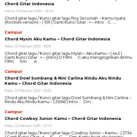
Chord Gitar Indonesia
Kamis, 13 Februari 2025 - 02:04
Chord gitar lagu / Kunci gitar lagu Roy Jeconiah – Kamu nyata
(Rockies version) – ( 1511 ) Ganti Kunci Gitar : + – Intro : C……
Campur
Chord Mysin Aku Kamu – Chord Gitar Indonesia
Rabu, 12 Februari 2025 - 18:29
Chord gitar lagu / Kunci gitar lagu Mysin – Aku Kamu – ( 443 )
Ganti Kunci Gitar : + – [intro] D F#m G aku menginginkan dirimu
F#m Em A…
Campur
Chord Doel Sumbang & Nini Carlina Rindu Aku Rindu
Kamu – Chord Gitar Indonesia
Rabu, 12 Februari 2025 - 02:02
Chord gitar lagu / Kunci gitar lagu Doel Sumbang & Nini Carlina –
Rindu Aku Rindu Kamu – ( 21266 ) Intro : Dm…
Campur
Chord Cowboy Junior Kamu – Chord Gitar Indonesia
Rabu, 12 Februari 2025 - 01:43
Chord gitar lagu / Kunci gitar lagu Cowboy Junior – Kamu – ( 2734
) Ganti Kunci Gitar : + – F C Dm Kamu buat aku tersipu