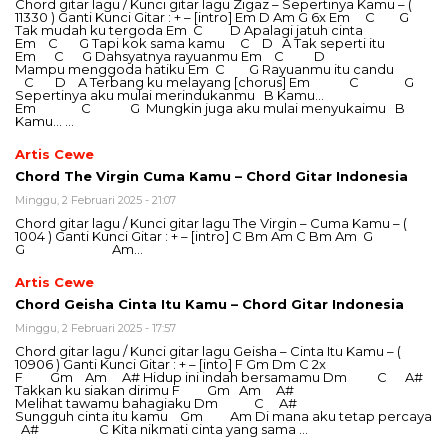
Chord gitar lagu / Kunci gitar lagu Zigaz – Sepertinya Kamu – (
11330 ) Ganti Kunci Gitar : + – [intro] Em D Am G 6x Em C G
Tak mudah ku tergoda Em C D Apalagi jatuh cinta
Em C G Tapi kok sama kamu C D A Tak seperti itu
Em C G Dahsyatnya rayuanmu Em C D
Mampu menggoda hatiku Em C G Rayuanmu itu candu
C D A Terbang ku melayang [chorus] Em C G
Sepertinya aku mulai merindukanmu B Kamu…
Em C G Mungkin juga aku mulai menyukaimu B
Kamu… …
Artis Cewe
Chord The Virgin Cuma Kamu – Chord Gitar Indonesia
Minggu, 2 Februari 2025 - 21:07
Chord gitar lagu / Kunci gitar lagu The Virgin – Cuma Kamu – (
1004 ) Ganti Kunci Gitar : + – [intro] C Bm Am C Bm Am G
G Am…
Artis Cewe
Chord Geisha Cinta Itu Kamu – Chord Gitar Indonesia
Minggu, 2 Februari 2025 - 17:57
Chord gitar lagu / Kunci gitar lagu Geisha – Cinta Itu Kamu – (
10906 ) Ganti Kunci Gitar : + – [into] F Gm Dm C 2x
F Gm Am A# Hidup ini indah bersamamu Dm C A#
Takkan ku siakan dirimu F Gm Am A#
Melihat tawamu bahagiaku Dm C A#
Sungguh cinta itu kamu Gm Am Di mana aku tetap percaya
A# C Kita nikmati cinta yang sama …