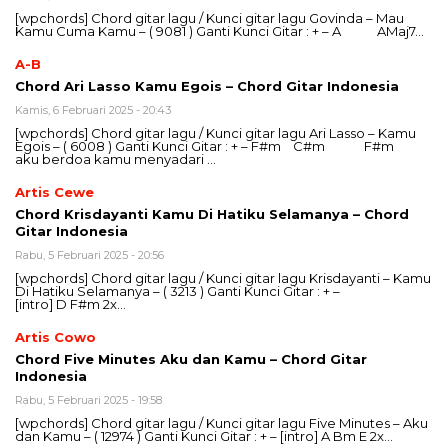
[wpchords] Chord gitar lagu / Kunci gitar lagu Govinda – Mau
Kamu Cuma Kamu – ( 9081 ) Ganti Kunci Gitar : + – A AMaj7…
A-B
Chord Ari Lasso Kamu Egois – Chord Gitar Indonesia
Kamis, 6 Februari 2025 - 20:43
[wpchords] Chord gitar lagu / Kunci gitar lagu Ari Lasso – Kamu
Egois – ( 6008 ) Ganti Kunci Gitar : + – F#m C#m F#m
aku berdoa kamu menyadari …
Artis Cewe
Chord Krisdayanti Kamu Di Hatiku Selamanya – Chord
Gitar Indonesia
Rabu, 5 Februari 2025 - 20:56
[wpchords] Chord gitar lagu / Kunci gitar lagu Krisdayanti – Kamu
Di Hatiku Selamanya – ( 3213 ) Ganti Kunci Gitar : + –
[intro] D F#m 2x…
Artis Cowo
Chord Five Minutes Aku dan Kamu – Chord Gitar
Indonesia
Rabu, 5 Februari 2025 - 19:58
[wpchords] Chord gitar lagu / Kunci gitar lagu Five Minutes – Aku
dan Kamu – ( 12974 ) Ganti Kunci Gitar : + – [intro] A Bm E 2x…