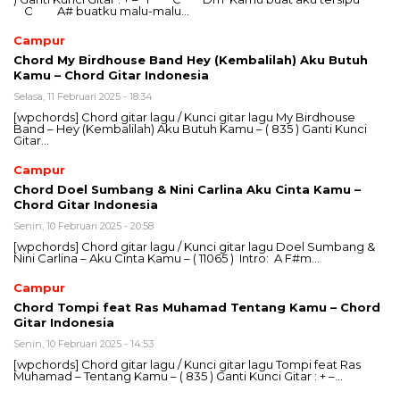
C A# buatku malu-malu…
Campur
Chord My Birdhouse Band Hey (Kembalilah) Aku Butuh
Kamu – Chord Gitar Indonesia
Selasa, 11 Februari 2025 - 18:34
[wpchords] Chord gitar lagu / Kunci gitar lagu My Birdhouse
Band – Hey (Kembalilah) Aku Butuh Kamu – ( 835 ) Ganti Kunci
Gitar…
Campur
Chord Doel Sumbang & Nini Carlina Aku Cinta Kamu –
Chord Gitar Indonesia
Senin, 10 Februari 2025 - 20:58
[wpchords] Chord gitar lagu / Kunci gitar lagu Doel Sumbang &
Nini Carlina – Aku Cinta Kamu – ( 11065 ) Intro: A F#m…
Campur
Chord Tompi feat Ras Muhamad Tentang Kamu – Chord
Gitar Indonesia
Senin, 10 Februari 2025 - 14:53
[wpchords] Chord gitar lagu / Kunci gitar lagu Tompi feat Ras
Muhamad – Tentang Kamu – ( 835 ) Ganti Kunci Gitar : + –…