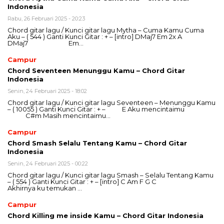
Indonesia
Rabu, 26 Februari 2025 - 20:23
Chord gitar lagu / Kunci gitar lagu Mytha – Cuma Kamu Cuma
Aku – ( 544 ) Ganti Kunci Gitar : + – [intro] DMaj7 Em 2x A
DMaj7 Em…
Campur
Chord Seventeen Menunggu Kamu – Chord Gitar
Indonesia
Senin, 24 Februari 2025 - 18:02
Chord gitar lagu / Kunci gitar lagu Seventeen – Menunggu Kamu
– ( 10055 ) Ganti Kunci Gitar : + – E Aku mencintaimu
C#m Masih mencintaimu…
Campur
Chord Smash Selalu Tentang Kamu – Chord Gitar
Indonesia
Senin, 24 Februari 2025 - 00:22
Chord gitar lagu / Kunci gitar lagu Smash – Selalu Tentang Kamu
– ( 554 ) Ganti Kunci Gitar : + – [intro] C Am F G C
Akhirnya ku temukan …
Campur
Chord Killing me inside Kamu – Chord Gitar Indonesia