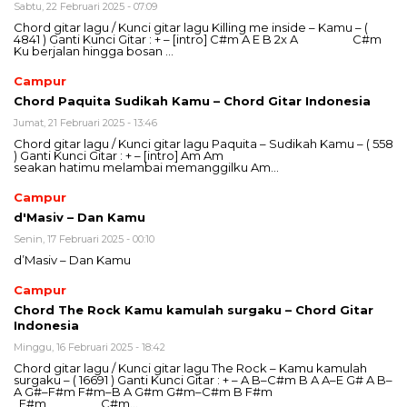
Sabtu, 22 Februari 2025 - 07:09
Chord gitar lagu / Kunci gitar lagu Killing me inside – Kamu – (
4841 ) Ganti Kunci Gitar : + – [intro] C#m A E B 2x A C#m
Ku berjalan hingga bosan …
Campur
Chord Paquita Sudikah Kamu – Chord Gitar Indonesia
Jumat, 21 Februari 2025 - 13:46
Chord gitar lagu / Kunci gitar lagu Paquita – Sudikah Kamu – ( 558
) Ganti Kunci Gitar : + – [intro] Am Am
seakan hatimu melambai memanggilku Am…
Campur
d'Masiv – Dan Kamu
Senin, 17 Februari 2025 - 00:10
d’Masiv – Dan Kamu
Campur
Chord The Rock Kamu kamulah surgaku – Chord Gitar
Indonesia
Minggu, 16 Februari 2025 - 18:42
Chord gitar lagu / Kunci gitar lagu The Rock – Kamu kamulah
surgaku – ( 16691 ) Ganti Kunci Gitar : + – A B–C#m B A A–E G# A B–
A G#–F#m F#m–B A G#m G#m–C#m B F#m
F#m C#m…