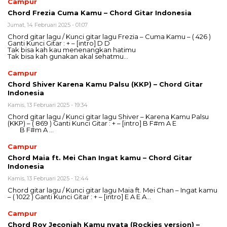
Campur
Chord Frezia Cuma Kamu – Chord Gitar Indonesia
Jumat, 14 Februari 2025 - 01:07
Chord gitar lagu / Kunci gitar lagu Frezia – Cuma Kamu – ( 426 )
Ganti Kunci Gitar : + – [intro] D D
Tak bisa kah kau menenangkan hatimu
Tak bisa kah gunakan akal sehatmu…
Campur
Chord Shiver Karena Kamu Palsu (KKP) – Chord Gitar
Indonesia
Kamis, 13 Februari 2025 - 19:34
Chord gitar lagu / Kunci gitar lagu Shiver – Karena Kamu Palsu
(KKP) – ( 869 ) Ganti Kunci Gitar : + – [intro] B F#m A E
B F#m A …
Campur
Chord Maia ft. Mei Chan Ingat kamu – Chord Gitar
Indonesia
Kamis, 13 Februari 2025 - 12:44
Chord gitar lagu / Kunci gitar lagu Maia ft. Mei Chan – Ingat kamu
– ( 1022 ) Ganti Kunci Gitar : + – [intro] E A E A…
Campur
Chord Roy Jeconiah Kamu nyata (Rockies version) –