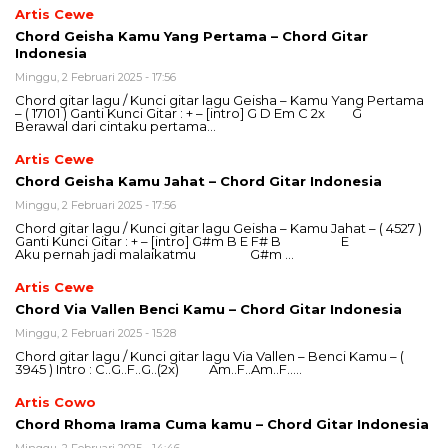
Artis Cewe
Chord Geisha Kamu Yang Pertama – Chord Gitar
Indonesia
Minggu, 2 Februari 2025 - 17:56
Chord gitar lagu / Kunci gitar lagu Geisha – Kamu Yang Pertama
– ( 17101 ) Ganti Kunci Gitar : + – [intro] G D Em C 2x G
Berawal dari cintaku pertama…
Artis Cewe
Chord Geisha Kamu Jahat – Chord Gitar Indonesia
Minggu, 2 Februari 2025 - 17:56
Chord gitar lagu / Kunci gitar lagu Geisha – Kamu Jahat – ( 4527 )
Ganti Kunci Gitar : + – [intro] G#m B E F# B E
Aku pernah jadi malaikatmu G#m …
Artis Cewe
Chord Via Vallen Benci Kamu – Chord Gitar Indonesia
Minggu, 2 Februari 2025 - 15:28
Chord gitar lagu / Kunci gitar lagu Via Vallen – Benci Kamu – (
3945 ) Intro : C..G..F..G..(2x) Am..F..Am..F…..
Artis Cowo
Chord Rhoma Irama Cuma kamu – Chord Gitar Indonesia
Minggu, 2 Februari 2025 - 14:46