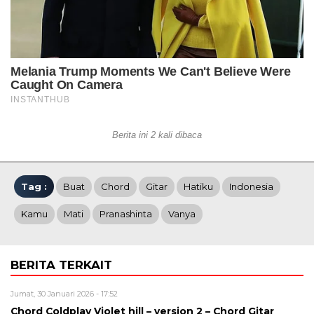
Berita ini 2 kali dibaca
Tag :
Buat
Chord
Gitar
Hatiku
Indonesia
Kamu
Mati
Pranashinta
Vanya
BERITA TERKAIT
Jumat, 30 Januari 2026 - 17:52
Chord Coldplay Violet hill – version 2 – Chord Gitar