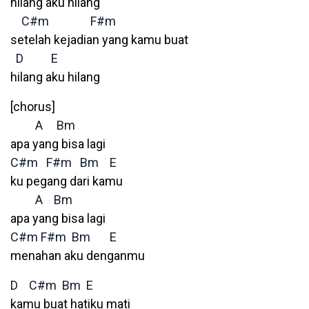
hilang aku hilang
C#m
F#m
setelah kejadian yang kamu buat
D
E
hilang aku hilang
[chorus]
A
Bm
apa yang bisa lagi
C#m
F#m
Bm
E
ku pegang dari kamu
A
Bm
apa yang bisa lagi
C#m
F#m
Bm
E
menahan aku denganmu
D
C#m
Bm
E
kamu buat hatiku mati