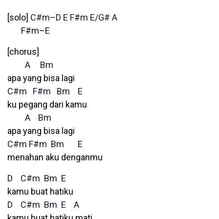
[solo]
C#m
–
D
E
F#m
E/G#
A
F#m
–
E
[chorus]
A
Bm
apa yang bisa lagi
C#m
F#m
Bm
E
ku pegang dari kamu
A
Bm
apa yang bisa lagi
C#m
F#m
Bm
E
menahan aku denganmu
D
C#m
Bm
E
kamu buat hatiku
D
C#m
Bm
E
A
kamu buat hatiku mati