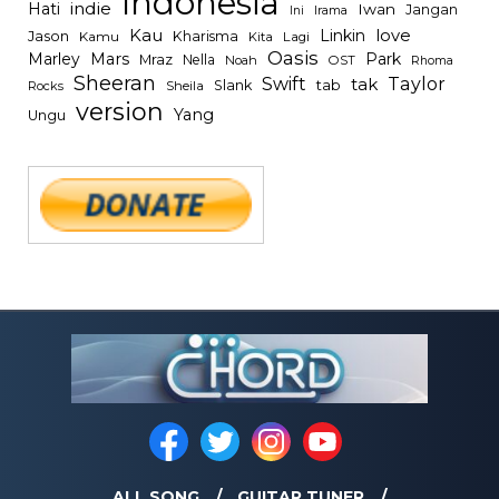
Indonesia
indie
Hati
Iwan
Jangan
Irama
Ini
Kau
Linkin
love
Jason
Kharisma
Kamu
Kita
Lagi
Oasis
Mars
Park
Marley
Mraz
Nella
Noah
OST
Rhoma
Sheeran
Swift
Taylor
tak
tab
Slank
Rocks
Sheila
version
Yang
Ungu
ALL SONG
GUITAR TUNER