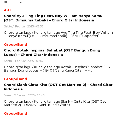
ni …
A-B
Chord Ayu Ting Ting Feat. Boy William Hanya Kamu
(OST. Dimsumartabak) – Chord Gitar Indonesia
Sabtu, 1 Februari 2025 - 02:33
Chord gitar lagu / Kunci gitar lagu Ayu Ting Ting Feat. Boy William
– Hanya Kamu (OST. Dimsumartabak) – ( 5198 ) Capo fret…
Group/Band
Chord Kotak Inspirasi Sahabat (OST Bangun Dong
Lupus) – Chord Gitar Indonesia
Sabtu, 1 Februari 2025 - 00:16
Chord gitar lagu / Kunci gitar lagu Kotak – Inspirasi Sahabat (OST
Bangun Dong Lupus) – ( 1940 ) Ganti Kunci Gitar : + –…
Group/Band
Chord Slank Cinta Kita (OST Get Married 2) – Chord Gitar
Indonesia
Jumat, 31 Januari 2025 - 23:48
Chord gitar lagu / Kunci gitar lagu Slank – Cinta Kita (OST Get
Married 2) – ( 52673 ) Ganti Kunci Gitar : + –…
Group/Band