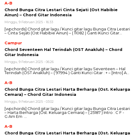
A-B
Chord Bunga Citra Lestari Cinta Sejati (Ost Habibie
Ainun) – Chord Gitar Indonesia
Minggu, 9 Februari 2025 - 16:33
[wpchords] Chord gitar lagu / Kunci gitar lagu Bunga Citra Lestari
– Cinta Sejati (Ost Habibie Ainun) – ( 11082 ) Ganti Kunci Gitar…
Campur
Chord Seventeen Hal Terindah (OST Anakluh) – Chord
Gitar Indonesia
Minggu, 9 Februari 2025 - 06:26
[wpchords] Chord gitar lagu / Kunci gitar lagu Seventeen – Hal
Terindah (OST Anakluh) – ( 97994 ) Ganti Kunci Gitar : + – [Intro] A…
A-B
Chord Bunga Citra Lestari Harta Berharga (Ost. Keluarga
Cemara) – Chord Gitar Indonesia
Minggu, 9 Februari 2025 - 03:02
[wpchords] Chord gitar lagu / Kunci gitar lagu Bunga Citra Lestari
– Harta Berharga (Ost. Keluarga Cemara) – ( 25187 ) Intro : C F -
G Am Em …
A-B
Chord Bunga Citra Lestari Harta Berharga (Ost. Keluarga