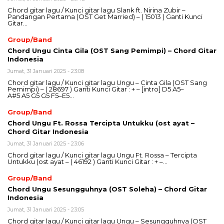
Chord gitar lagu / Kunci gitar lagu Slank ft. Nirina Zubir –
Pandangan Pertama (OST Get Married) – ( 15013 ) Ganti Kunci
Gitar…
Group/Band
Chord Ungu Cinta Gila (OST Sang Pemimpi) – Chord Gitar
Indonesia
Jumat, 31 Januari 2025 - 23:08
Chord gitar lagu / Kunci gitar lagu Ungu – Cinta Gila (OST Sang
Pemimpi) – ( 28697 ) Ganti Kunci Gitar : + – [intro] D5 A5–
A#5 A5 G5 G5 F5–E5…
Group/Band
Chord Ungu Ft. Rossa Tercipta Untukku (ost ayat –
Chord Gitar Indonesia
Jumat, 31 Januari 2025 - 23:06
Chord gitar lagu / Kunci gitar lagu Ungu Ft. Rossa – Tercipta
Untukku (ost ayat – ( 46192 ) Ganti Kunci Gitar : + –…
Group/Band
Chord Ungu Sesungguhnya (OST Soleha) – Chord Gitar
Indonesia
Jumat, 31 Januari 2025 - 23:05
Chord gitar lagu / Kunci gitar lagu Ungu – Sesungguhnya (OST