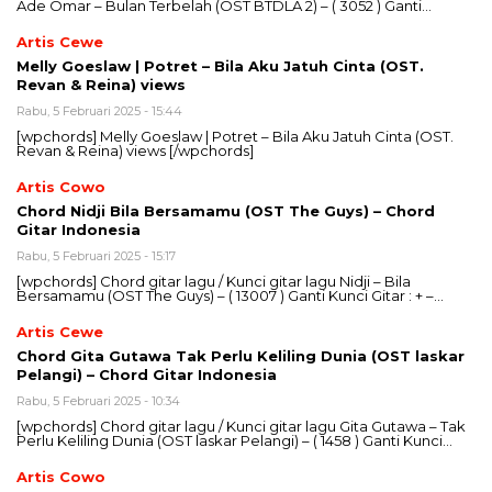
Ade Omar – Bulan Terbelah (OST BTDLA 2) – ( 3052 ) Ganti…
Artis Cewe
Melly Goeslaw | Potret – Bila Aku Jatuh Cinta (OST.
Revan & Reina) views
Rabu, 5 Februari 2025 - 15:44
[wpchords] Melly Goeslaw | Potret – Bila Aku Jatuh Cinta (OST.
Revan & Reina) views [/wpchords]
Artis Cowo
Chord Nidji Bila Bersamamu (OST The Guys) – Chord
Gitar Indonesia
Rabu, 5 Februari 2025 - 15:17
[wpchords] Chord gitar lagu / Kunci gitar lagu Nidji – Bila
Bersamamu (OST The Guys) – ( 13007 ) Ganti Kunci Gitar : + –…
Artis Cewe
Chord Gita Gutawa Tak Perlu Keliling Dunia (OST laskar
Pelangi) – Chord Gitar Indonesia
Rabu, 5 Februari 2025 - 10:34
[wpchords] Chord gitar lagu / Kunci gitar lagu Gita Gutawa – Tak
Perlu Keliling Dunia (OST laskar Pelangi) – ( 1458 ) Ganti Kunci…
Artis Cowo