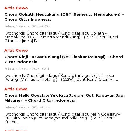
Artis Cowo
Chord Goliath Mestakung (OST. Semesta Mendukung) –
Chord Gitar Indonesia
Selasa, 4 Februari 2025 - 03:25
[wpchords] Chord gitar lagu / Kunci gitar lagu Goliath –
Mestakung (OST. Semesta Mendukung) – ( 1573 ) Ganti Kunci
Gitar : + – [intro] B…
Artis Cowo
Chord Nidji Laskar Pelangi (OST laskar Pelangi) – Chord
Gitar Indonesia
Selasa, 4 Februari 2025 - 02:11
[wpchords] Chord gitar lagu / Kunci gitar lagu Nidji – Laskar
Pelangi (OST laskar Pelangi) – ( 55274 ) Ganti Kunci Gitar : + –…
Artis Cewe
Chord Melly Goeslaw Yuk Kita Jadian (Ost. Kabayan Jadi
Milyuner) – Chord Gitar Indonesia
Selasa, 4 Februari 2025 - 01:24
[wpchords] Chord gitar lagu / Kunci gitar lagu Melly Goeslaw –
Yuk Kita Jadian (Ost. Kabayan Jadi Milyuner) – ( 3513 ) Ganti
Kunci…