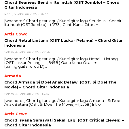
Chord Seurieus Sendiri Itu Indah (OST Jomblo) – Chord
Gitar Indonesia
Rabu, 5 Februari 2025 - 04:37
[wpchords] Chord gitar lagu / Kunci gitar lagu Seurieus – Sendiri
Itu Indah (OST Jomblo) – ( 1573 ) Ganti Kunci Gitar : + –…
Artis Cowo
Chord Netral Lintang (OST Laskar Pelangi) – Chord Gitar
Indonesia
Selasa, 4 Februari 2025 - 22:34
[wpchords] Chord gitar lagu / Kunci gitar lagu Netral – Lintang
(OST Laskar Pelangi) – ( 8498 ) Ganti Kunci Gitar : + –
(tuning guitar drop D)…
Armada
Chord Armada Si Doel Anak Betawi (OST. Si Doel The
Movie) – Chord Gitar Indonesia
Selasa, 4 Februari 2025 - 13:36
[wpchords] Chord gitar lagu / Kunci gitar lagu Armada – Si Doel
Anak Betawi (OST. Si Doel The Movie) – ( 5568 ) Intro…
Artis Cewe
Chord Isyana Sarasvati Sekali Lagi (OST Critical Eleven) –
Chord Gitar Indonesia