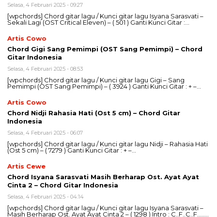
Selasa, 4 Februari 2025 - 09:27
[wpchords] Chord gitar lagu / Kunci gitar lagu Isyana Sarasvati –
Sekali Lagi (OST Critical Eleven) – ( 501 ) Ganti Kunci Gitar :…
Artis Cowo
Chord Gigi Sang Pemimpi (OST Sang Pemimpi) – Chord
Gitar Indonesia
Selasa, 4 Februari 2025 - 08:53
[wpchords] Chord gitar lagu / Kunci gitar lagu Gigi – Sang
Pemimpi (OST Sang Pemimpi) – ( 3924 ) Ganti Kunci Gitar : + –…
Artis Cowo
Chord Nidji Rahasia Hati (Ost 5 cm) – Chord Gitar
Indonesia
Selasa, 4 Februari 2025 - 06:07
[wpchords] Chord gitar lagu / Kunci gitar lagu Nidji – Rahasia Hati
(Ost 5 cm) – ( 7279 ) Ganti Kunci Gitar : + –…
Artis Cewe
Chord Isyana Sarasvati Masih Berharap Ost. Ayat Ayat
Cinta 2 – Chord Gitar Indonesia
Selasa, 4 Februari 2025 - 04:14
[wpchords] Chord gitar lagu / Kunci gitar lagu Isyana Sarasvati –
Masih Berharap Ost. Ayat Ayat Cinta 2 – ( 1298 ) Intro : C..F..C..F……..