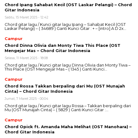
Chord Ipang Sahabat Kecil (OST Laskar Pelangi) – Chord
Gitar Indonesia
Sabtu, 15 Maret 2025 - 12:42
Chord gitar lagu / Kunci gitar lagu Ipang – Sahabat Kecil (OST
Laskar Pelangi) – ( 34689 ) Ganti Kunci Gitar : + – [intro] A D 2x…
Campur
Chord Dinna Olivia dan Monty Tiwa This Place (OST
Mengejar Mas – Chord Gitar Indonesia
Selasa, 11 Maret 2025 - 18:08
Chord gitar lagu / Kunci gitar lagu Dinna Olivia dan Monty Tiwa –
This Place (OST Mengejar Mas – ( 1345 ) Ganti Kunci…
Campur
Chord Rossa Takkan berpaling dari Mu (OST Munajah
Cinta) – Chord Gitar Indonesia
Jumat, 7 Maret 2025 - 00:04
Chord gitar lagu / Kunci gitar lagu Rossa – Takkan berpaling dari
Mu (OST Munajah Cinta) – ( 5829 ) Ganti Kunci Gitar :…
Campur
Chord Opick ft. Amanda Maha Melihat (OST Manohara) –
Chord Gitar Indonesia