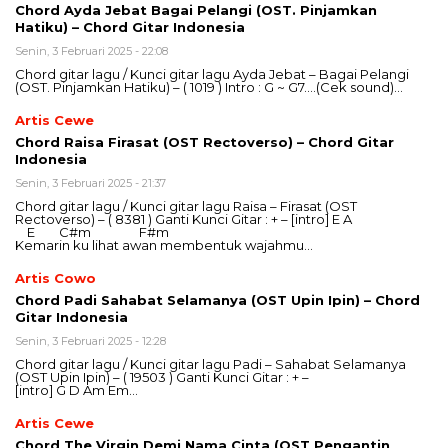
Chord Ayda Jebat Bagai Pelangi (OST. Pinjamkan
Hatiku) – Chord Gitar Indonesia
Senin, 3 Februari 2025 - 22:08
Chord gitar lagu / Kunci gitar lagu Ayda Jebat – Bagai Pelangi
(OST. Pinjamkan Hatiku) – ( 1019 ) Intro : G ~ G7….(Cek sound)…
Artis Cewe
Chord Raisa Firasat (OST Rectoverso) – Chord Gitar
Indonesia
Senin, 3 Februari 2025 - 21:37
Chord gitar lagu / Kunci gitar lagu Raisa – Firasat (OST
Rectoverso) – ( 8381 ) Ganti Kunci Gitar : + – [intro] E A
E C#m F#m
Kemarin ku lihat awan membentuk wajahmu…
Artis Cowo
Chord Padi Sahabat Selamanya (OST Upin Ipin) – Chord
Gitar Indonesia
Senin, 3 Februari 2025 - 12:28
Chord gitar lagu / Kunci gitar lagu Padi – Sahabat Selamanya
(OST Upin Ipin) – ( 19503 ) Ganti Kunci Gitar : + –
[intro] G D Am Em…
Artis Cewe
Chord The Virgin Demi Nama Cinta (OST Pengantin