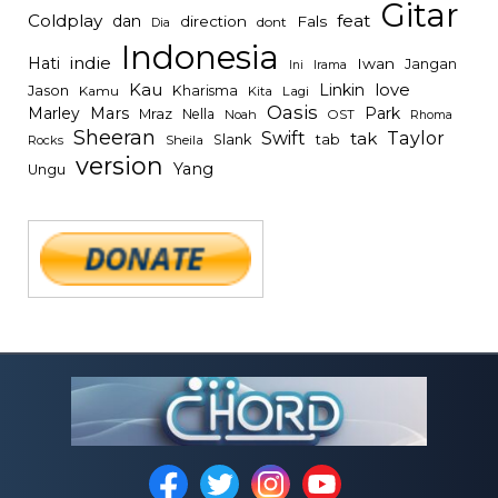
Gitar
Coldplay
feat
dan
direction
Fals
dont
Dia
Indonesia
indie
Hati
Iwan
Jangan
Irama
Ini
Kau
Linkin
love
Jason
Kharisma
Kamu
Kita
Lagi
Oasis
Mars
Park
Marley
Mraz
Nella
Noah
OST
Rhoma
Sheeran
Swift
Taylor
tak
tab
Slank
Rocks
Sheila
version
Yang
Ungu