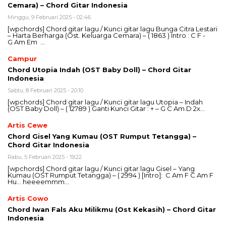
Cemara) – Chord Gitar Indonesia
Minggu, 9 Februari 2025 - 02:46
[wpchords] Chord gitar lagu / Kunci gitar lagu Bunga Citra Lestari
– Harta Berharga (Ost. Keluarga Cemara) – ( 1863 ) Intro : C F -
G Am Em …
Campur
Chord Utopia Indah (OST Baby Doll) – Chord Gitar
Indonesia
Sabtu, 8 Februari 2025 - 20:10
[wpchords] Chord gitar lagu / Kunci gitar lagu Utopia – Indah
(OST Baby Doll) – ( 12789 ) Ganti Kunci Gitar : + – G C Am D 2x…
Artis Cewe
Chord Gisel Yang Kumau (OST Rumput Tetangga) –
Chord Gitar Indonesia
Rabu, 5 Februari 2025 - 19:22
[wpchords] Chord gitar lagu / Kunci gitar lagu Gisel – Yang
Kumau (OST Rumput Tetangga) – ( 2994 ) [Intro]: C Am F C Am F
Hu… heeeemmm…
Artis Cowo
Chord Iwan Fals Aku Milikmu (Ost Kekasih) – Chord Gitar
Indonesia