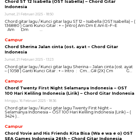
Chord ST 12 Isabella (OST Isabella) – Chord Gitar
Indonesia
Jumat, 21 Februari 2025 - 18:50
Chord gitar lagu / Kunci gitar lagu ST 12 – Isabella (OST Isabella) – (
136880 ) Ganti Kunci Gitar : + – [intro] Am Dm E Am E–F–E
Am Dm …
Campur
Chord Sherina Jalan cinta (ost. ayat – Chord Gitar
Indonesia
Jumat, 21 Februari 2025 - 13:23
Chord gitar lagu / Kunci gitar lagu Sherina – Jalan cinta (ost. ayat
– ( 1058 ) Ganti Kunci Gitar : + – Intro : Cm….G# (2X) Cm G…
Campur
Chord Twenty First Night Selamanya Indonesia – OST
100 Hari Keliling Indonesia (Lirik) – Chord Gitar Indonesia
Minggu, 16 Februari 2025 - 18:36
Chord gitar lagu / Kunci gitar lagu Twenty First Night –
Selamanya Indonesia – OST 100 Hari Keliling Indonesia (Lirik) – (
3424 )…
Campur
Chord Yovie and His Friends Kita Bisa (Wa e wa e o) OST
SEA Games Indonesia 26th – Chord Gitar Indonesia