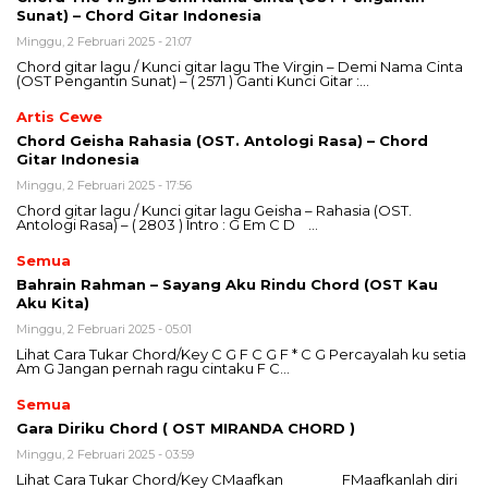
Sunat) – Chord Gitar Indonesia
Minggu, 2 Februari 2025 - 21:07
Chord gitar lagu / Kunci gitar lagu The Virgin – Demi Nama Cinta
(OST Pengantin Sunat) – ( 2571 ) Ganti Kunci Gitar :…
Artis Cewe
Chord Geisha Rahasia (OST. Antologi Rasa) – Chord
Gitar Indonesia
Minggu, 2 Februari 2025 - 17:56
Chord gitar lagu / Kunci gitar lagu Geisha – Rahasia (OST.
Antologi Rasa) – ( 2803 ) Intro : G Em C D …
Semua
Bahrain Rahman – Sayang Aku Rindu Chord (OST Kau
Aku Kita)
Minggu, 2 Februari 2025 - 05:01
Lihat Cara Tukar Chord/Key C G F C G F * C G Percayalah ku setia
Am G Jangan pernah ragu cintaku F C…
Semua
Gara Diriku Chord ( OST MIRANDA CHORD )
Minggu, 2 Februari 2025 - 03:59
Lihat Cara Tukar Chord/Key CMaafkan FMaafkanlah diri