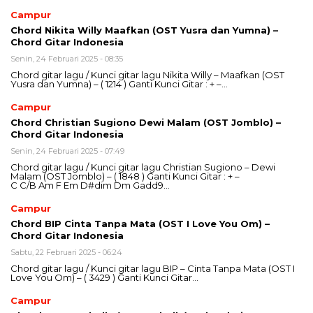
Campur
Chord Nikita Willy Maafkan (OST Yusra dan Yumna) –
Chord Gitar Indonesia
Senin, 24 Februari 2025 - 08:35
Chord gitar lagu / Kunci gitar lagu Nikita Willy – Maafkan (OST
Yusra dan Yumna) – ( 1214 ) Ganti Kunci Gitar : + –…
Campur
Chord Christian Sugiono Dewi Malam (OST Jomblo) –
Chord Gitar Indonesia
Senin, 24 Februari 2025 - 07:49
Chord gitar lagu / Kunci gitar lagu Christian Sugiono – Dewi
Malam (OST Jomblo) – ( 1848 ) Ganti Kunci Gitar : + –
C C/B Am F Em D#dim Dm Gadd9…
Campur
Chord BIP Cinta Tanpa Mata (OST I Love You Om) –
Chord Gitar Indonesia
Sabtu, 22 Februari 2025 - 06:24
Chord gitar lagu / Kunci gitar lagu BIP – Cinta Tanpa Mata (OST I
Love You Om) – ( 3429 ) Ganti Kunci Gitar…
Campur