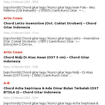
Rabu, 5 Februari 2025 - 18:53
[wpchords] Chord gitar lagu / Kunci gitar lagu Iwan Fals – Aku
Milikmu (Ost Kekasih) – ( 131505 ) Ganti Kunci Gitar : + –…
Artis Cowo
Chord Letto Insensitive (Ost. Coklat Stroberi) – Chord
Gitar Indonesia
Rabu, 5 Februari 2025 - 17:44
[wpchords] Chord gitar lagu / Kunci gitar lagu Letto – Insensitive
(Ost. Coklat Stroberi) – ( 1597 ) Ganti Kunci Gitar : + –
[intro] Am G Dm 4x…
Artis Cowo
Chord Nidji Di Atas Awan (OST 5 cm) – Chord Gitar
Indonesia
Rabu, 5 Februari 2025 - 15:58
[wpchords] Chord gitar lagu / Kunci gitar lagu Nidji – Di Atas
Awan (OST 5 cm) – ( 15612 ) Ganti Kunci Gitar :…
A-B
Chord Acha Septriasa & Ade Omar Bulan Terbelah (OST
BTDLA 2) – Chord Gitar Indonesia
Rabu, 5 Februari 2025 - 15:54
[wpchords] Chord gitar lagu / Kunci gitar lagu Acha Septriasa &