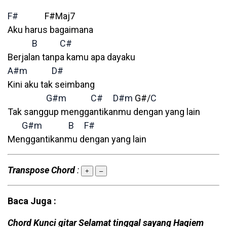
F#
F#Maj7
Aku harus bagaimana
B
C#
Berjalan tanpa kamu apa dayaku
A#m
D#
Kini aku tak seimbang
G#m
C#
D#m
G#/
C
Tak sanggup menggantikanmu dengan yang lain
G#m
B
F#
Menggantikanmu dengan yang lain
Transpose Chord
:
+
–
Baca Juga :
Chord Kunci gitar Selamat tinggal sayang Haqiem