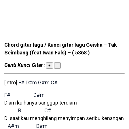
Chord gitar lagu / Kunci gitar lagu Geisha – Tak
Seimbang (feat Iwan Fals) –
( 5368 )
Ganti Kunci Gitar
:
+
–
[intro]
F#
D#m
G#m
C#
F#
D#m
Diam ku hanya sanggup terdiam
B
C#
Di saat kau menghilang menyimpan seribu kenangan
A#m
D#m