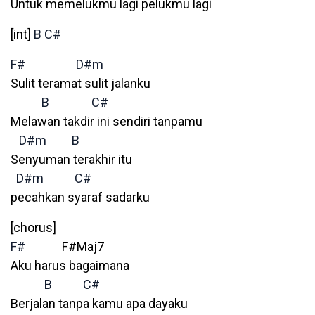
Untuk memelukmu lagi pelukmu lagi
[int]
B
C#
F#
D#m
Sulit teramat sulit jalanku
B
C#
Melawan takdir ini sendiri tanpamu
D#m
B
Senyuman terakhir itu
D#m
C#
pecahkan syaraf sadarku
[chorus]
F#
F#Maj7
Aku harus bagaimana
B
C#
Berjalan tanpa kamu apa dayaku