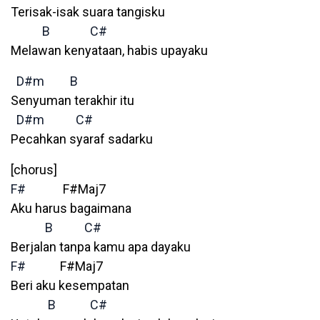
Terisak-isak suara tangisku
B
C#
Melawan kenyataan, habis upayaku
D#m
B
Senyuman terakhir itu
D#m
C#
Pecahkan syaraf sadarku
[chorus]
F#
F#Maj7
Aku harus bagaimana
B
C#
Berjalan tanpa kamu apa dayaku
F#
F#Maj7
Beri aku kesempatan
B
C#