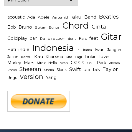
Beatles
aku
Band
acoustic
Ada
Adele
Aerosmith
Chord
Cinta
Bob
Bruno
Bukan
Bunga
Gitar
Coldplay
feat
dan
direction
Fals
dont
Dia
Indonesia
indie
Hati
Iwan
Jangan
Irama
Ini
Kau
Linkin
love
Jason
Kharisma
Kamu
Kita
Lagi
Oasis
Mars
Park
Marley
Mraz
Nella
Noah
OST
Rhoma
Sheeran
Swift
Taylor
tak
tab
Slank
Rocks
Sheila
version
Yang
Ungu