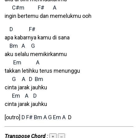
C#m
F#
A
ingin bertemu dan memelukmu ooh
D
F#
apa kabarnya kamu di sana
Bm
A
G
aku selalu memikirkanmu
Em
A
takkan letihku terus menunggu
G
A
D
Bm
cinta jarak jauhku
Em
A
D
cinta jarak jauhku
[outro]
D
F#
Bm
A
G
Em
A
D
Transpose Chord
:
+
–