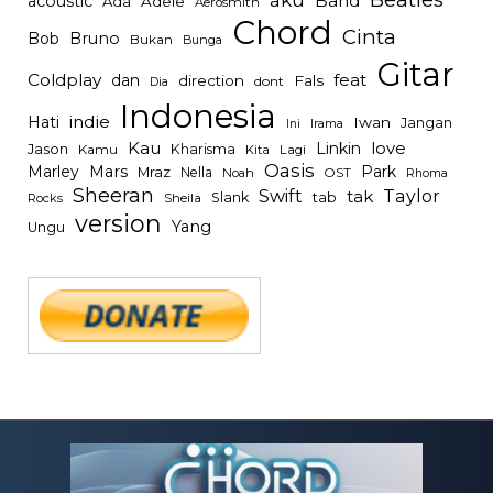
Band
acoustic
Ada
Adele
Aerosmith
Chord
Cinta
Bob
Bruno
Bukan
Bunga
Gitar
Coldplay
feat
dan
direction
Fals
dont
Dia
Indonesia
indie
Hati
Iwan
Jangan
Irama
Ini
Kau
Linkin
love
Jason
Kharisma
Kamu
Kita
Lagi
Oasis
Mars
Park
Marley
Mraz
Nella
Noah
OST
Rhoma
Sheeran
Swift
Taylor
tak
tab
Slank
Rocks
Sheila
version
Yang
Ungu