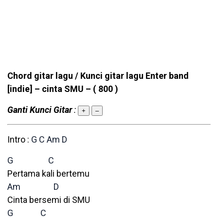
Chord gitar lagu / Kunci gitar lagu Enter band
[indie] – cinta SMU –
( 800 )
Ganti Kunci Gitar
:
+
–
Intro :
G
C
Am
D
G
C
Pertama kali bertemu
Am
D
Cinta bersemi di SMU
G
C