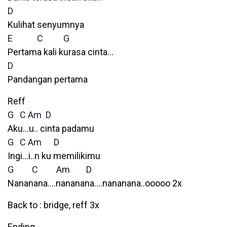
D
Kulihat senyumnya
E
C
G
Pertama kali kurasa cinta…
D
Pandangan pertama
Reff
G
C
Am
D
Aku…u.. cinta padamu
G
C
Am
D
Ingi…i..n ku memilikimu
G
C
Am
D
Nananana….nananana….nananana..ooooo 2x
Back to : bridge, reff 3x
Ending