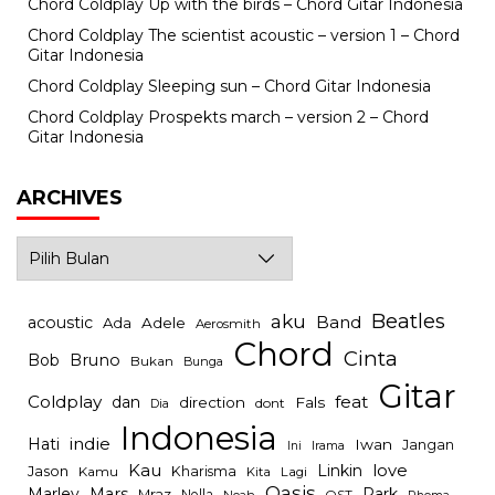
Chord Coldplay Up with the birds – Chord Gitar Indonesia
Chord Coldplay The scientist acoustic – version 1 – Chord
Gitar Indonesia
Chord Coldplay Sleeping sun – Chord Gitar Indonesia
Chord Coldplay Prospekts march – version 2 – Chord
Gitar Indonesia
ARCHIVES
Archives
Beatles
aku
Band
acoustic
Ada
Adele
Aerosmith
Chord
Cinta
Bob
Bruno
Bukan
Bunga
Gitar
Coldplay
feat
dan
direction
Fals
dont
Dia
Indonesia
indie
Hati
Iwan
Jangan
Irama
Ini
Kau
Linkin
love
Jason
Kharisma
Kamu
Kita
Lagi
Oasis
Mars
Park
Marley
Mraz
Nella
Noah
OST