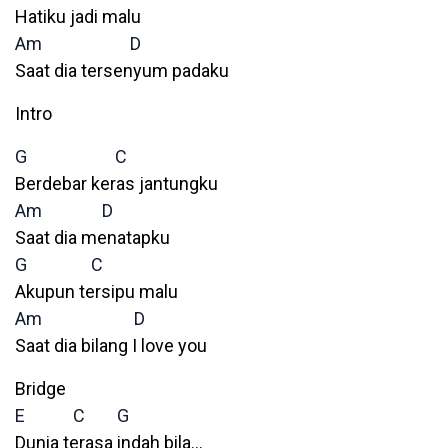
Hatiku jadi malu
Am
D
Saat dia tersenyum padaku
Intro
G
C
Berdebar keras jantungku
Am
D
Saat dia menatapku
G
C
Akupun tersipu malu
Am
D
Saat dia bilang I love you
Bridge
E
C
G
Dunia terasa indah bila…