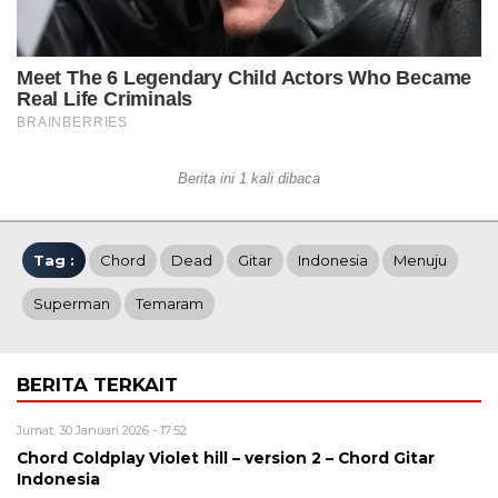
Berita ini 1 kali dibaca
Tag :
Chord
Dead
Gitar
Indonesia
Menuju
Superman
Temaram
BERITA TERKAIT
Jumat, 30 Januari 2026 - 17:52
Chord Coldplay Violet hill – version 2 – Chord Gitar
Indonesia