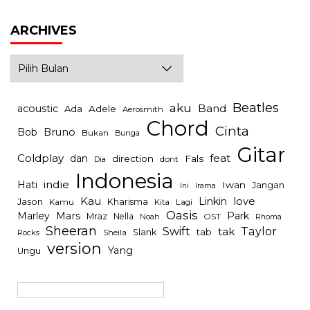
ARCHIVES
Archives
Beatles
aku
Band
acoustic
Ada
Adele
Aerosmith
Chord
Cinta
Bob
Bruno
Bukan
Bunga
Gitar
Coldplay
feat
dan
direction
Fals
dont
Dia
Indonesia
indie
Hati
Iwan
Jangan
Irama
Ini
Kau
Linkin
love
Jason
Kharisma
Kamu
Kita
Lagi
Oasis
Mars
Park
Marley
Mraz
Nella
Noah
OST
Rhoma
Sheeran
Swift
Taylor
tak
tab
Slank
Rocks
Sheila
version
Yang
Ungu