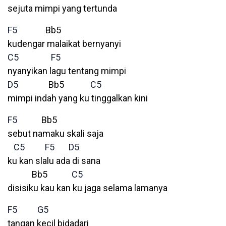
sejuta mimpi yang tertunda
F5
Bb5
kudengar malaikat bernyanyi
C5
F5
nyanyikan lagu tentang mimpi
D5
Bb5
C5
mimpi indah yang ku tinggalkan kini
F5
Bb5
sebut namaku skali saja
C5
F5
D5
ku kan slalu ada di sana
Bb5
C5
disisiku kau kan ku jaga selama lamanya
F5
G5
tangan kecil bidadari