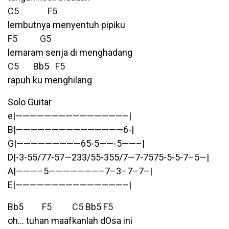
C5
F5
lembutnya menyentuh pipiku
F5
G5
lemaram senja di menghadang
C5
Bb5
F5
rapuh ku menghilang
Solo Guitar
e|———————————————–|
B|———————————————6-|
G|—————————65-5——-5——–|
D|-3-55/77-57—233/55-355/7—7-7575-5-5-7–5—|
A|———–5———————–7–3–7–7–|
E|———————————————–|
Bb5
F5
C5
Bb5
F5
oh… tuhan maafkanlah dOsa ini