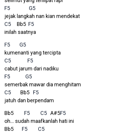
selimut yang terilipat rapi
F5
G5
jejak langkah nan kian mendekat
C5
Bb5
F5
inilah saatnya
F5
G5
kumenanti yang tercipta
C5
F5
cabut jarum dari nadiku
F5
G5
semerbak mawar dia menghitam
C5
Bb5
F5
jatuh dan berpendam
Bb5
F5
C5
A#5
F5
oh… sudah maafkanlah hati ini
Bb5
F5
C5