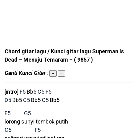
Chord gitar lagu / Kunci gitar lagu Superman Is
Dead – Menuju Temaram –
( 9857 )
Ganti Kunci Gitar
:
+
–
[intro]
F5
Bb5
C5
F5
D5
Bb5
C5
Bb5
C5
Bb5
F5
G5
lorong sunyi tembok putih
C5
F5