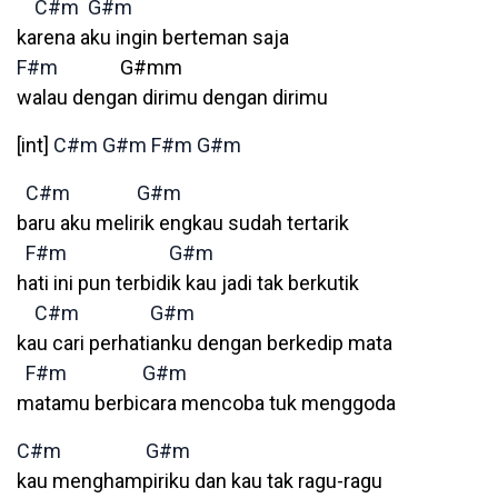
C#m
G#m
karena aku ingin berteman saja
F#m
G#mm
walau dengan dirimu dengan dirimu
[int]
C#m
G#m
F#m
G#m
C#m
G#m
baru aku melirik engkau sudah tertarik
F#m
G#m
hati ini pun terbidik kau jadi tak berkutik
C#m
G#m
kau cari perhatianku dengan berkedip mata
F#m
G#m
matamu berbicara mencoba tuk menggoda
C#m
G#m
kau menghampiriku dan kau tak ragu-ragu