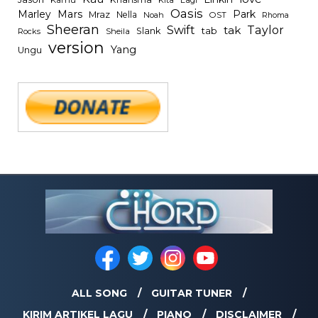
Kamu
Kita
Lagi
Oasis
Mars
Park
Marley
Mraz
Nella
Noah
OST
Rhoma
Sheeran
Swift
Taylor
tak
tab
Slank
Rocks
Sheila
version
Yang
Ungu
ALL SONG
GUITAR TUNER
KIRIM ARTIKEL LAGU
PIANO
DISCLAIMER