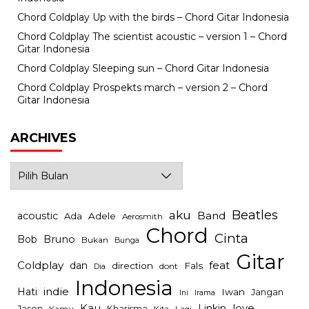
Chord Coldplay Up with the birds – Chord Gitar Indonesia
Chord Coldplay The scientist acoustic – version 1 – Chord
Gitar Indonesia
Chord Coldplay Sleeping sun – Chord Gitar Indonesia
Chord Coldplay Prospekts march – version 2 – Chord
Gitar Indonesia
ARCHIVES
Archives
Beatles
aku
Band
acoustic
Ada
Adele
Aerosmith
Chord
Cinta
Bob
Bruno
Bukan
Bunga
Gitar
Coldplay
feat
dan
direction
Fals
dont
Dia
Indonesia
indie
Hati
Iwan
Jangan
Irama
Ini
Kau
Linkin
love
Jason
Kharisma