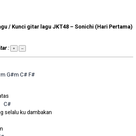
agu / Kunci gitar lagu JKT48 – Sonichi (Hari Pertama)
tar
:
+
–
#m
G#m
C#
F#
atas
C#
g selalu ku dambakan
an