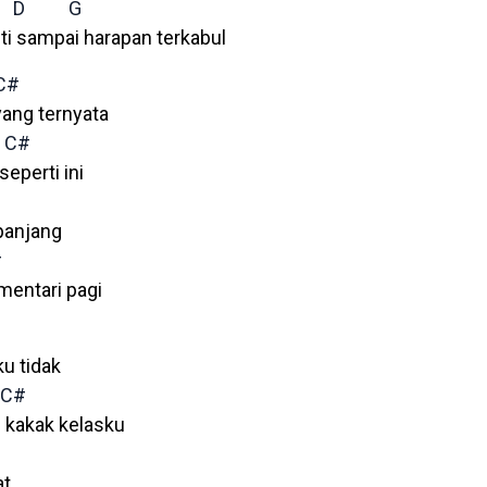
D
G
sti sampai harapan terkabul
C#
ang ternyata
C#
seperti ini
panjang
#
mentari pagi
ku tidak
C#
i kakak kelasku
at