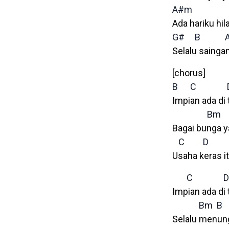
A#m
Ada hariku hil
G#
B
Selalu saingan
[chorus]
B
C
Impian ada di
Bm
Bagai bunga y
C
D
Usaha keras i
C
D
Impian ada di
Bm
B
Selalu menun