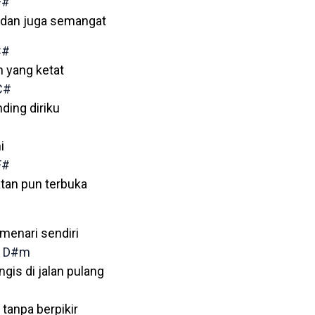
F#
 dan juga semangat
C#
n yang ketat
C#
ding diriku
i
F#
tan pun terbuka
 menari sendiri
D#m
ngis di jalan pulang
tanpa berpikir