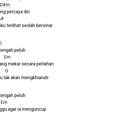
D#m
ang percaya diri
A#
ku terlihat seolah bersinar
D
 tengah peluh
Em
ang mekar secara perlahan
G
tu tak akan mengkhianati
 tengah peluh
Em
ggu agar ia menguncup