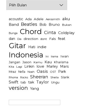
Archives
aku
acoustic
Ada
Adele
Aerosmith
Beatles
Band
Bob
Bruno
Bukan
Chord
Cinta
Coldplay
Bunga
feat
dan
direction
Fals
dont
Dia
Gitar
indie
Hati
Indonesia
Iwan
Irama
Ini
Kau
Jason
Jangan
Kharisma
Kamu
Linkin
love
Mars
Marley
Kita
Lagi
Oasis
Park
Mraz
Nella
Noah
OST
Sheeran
Slank
Rocks
Sheila
Rhoma
Swift
Taylor
tak
tab
Ungu
version
Yang