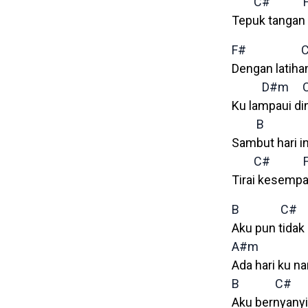
C#
Tepuk tangan
F#
Dengan latiha
D#m
Ku lampaui din
B
Sambut hari in
C#
Tirai kesempa
B
C#
Aku pun tidak
A#m
Ada hari ku na
B
C#
Aku bernyanyi 