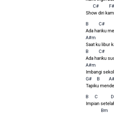
C#
F
Show diri kami
B
C#
Ada hariku me
A#m
Saat ku libur 
B
C#
Ada hariku s
A#m
Imbangi sekol
G#
B
A
Tapiku menden
B
C
D
Impian setela
Bm