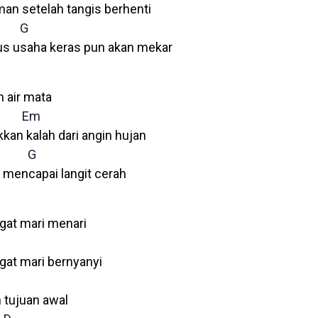
n setelah tangis berhenti
G
us usaha keras pun akan mekar
h air mata
Em
kan kalah dari angin hujan
G
mencapai langit cerah
at mari menari
at mari bernyanyi
 tujuan awal