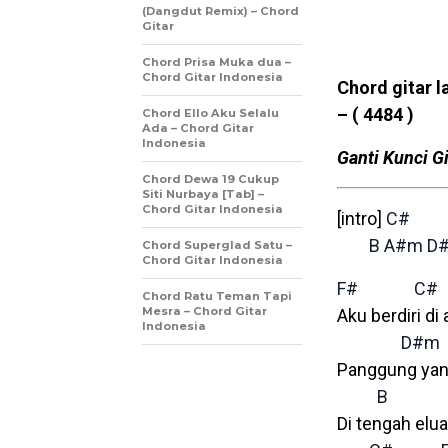
(Dangdut Remix) – Chord
Gitar
Chord Prisa Muka dua –
Chord Gitar Indonesia
Chord gitar l
–
( 4484 )
Chord Ello Aku Selalu
Ada – Chord Gitar
Indonesia
Ganti Kunci Gi
Chord Dewa 19 Cukup
Siti Nurbaya [Tab] –
Chord Gitar Indonesia
[intro]
C#
B
A#m
D
Chord Superglad Satu –
Chord Gitar Indonesia
F#
C#
Chord Ratu Teman Tapi
Mesra – Chord Gitar
Aku berdiri di 
Indonesia
D#m
Panggung yan
B
Di tengah elu