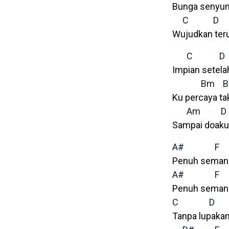
Bunga senyuma
C
D
Wujudkan ter
C
D
Impian setela
Bm
B
Ku percaya tak
Am
D
Sampai doaku 
A#
F
Penuh semang
A#
F
Penuh semang
C
D
Tanpa lupakan