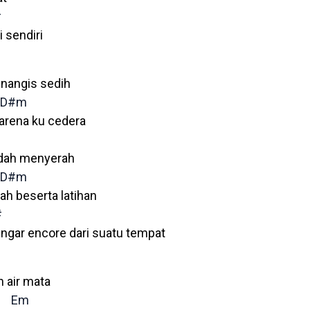
#
 sendiri
nangis sedih
D#m
karena ku cedera
udah menyerah
D#m
ah beserta latihan
#
gar encore dari suatu tempat
h air mata
Em