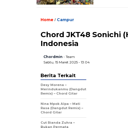
Home
Campur
/
Chord JKT48 Sonichi (
Indonesia
Chordmin
- Team
Sabtu, 15 Maret 2025 - 13:04
Berita Terkait
Desy Morena –
Merindukanmu (Dangdut
Remix) – Chord Gitar
Nina Mpok Alpa – Mati
Rasa (Dangdut Remix) –
Chord Gitar
Cut Rianda Zuhra –
Bukan Permata