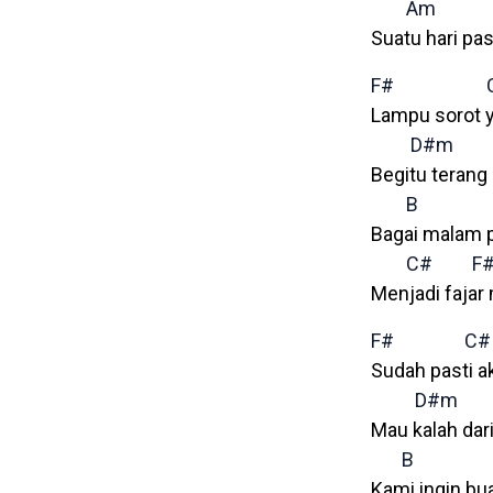
Am
Suatu hari pa
F#
Lampu sorot y
D#m
Begitu terang 
B
Bagai malam 
C#
F
Menjadi fajar 
F#
C#
Sudah pasti a
D#m
Mau kalah dar
B
Kami ingin bu