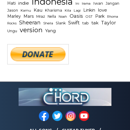
Indonesia
indie
Hati
Iwan
Jangan
Irama
Ini
Kau
Linkin
love
Jason
Kharisma
Kamu
Kita
Lagi
Oasis
Mars
Park
Marley
Mraz
Nella
Noah
OST
Rhoma
Sheeran
Swift
Taylor
tak
tab
Slank
Rocks
Sheila
version
Yang
Ungu