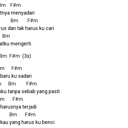
Bm
F#m
utnya menyadari
Bm
F#m
us dan tak harus ku cari
Bm
patku mengerti
Bm
F#m
(3x)
Bm
F#m
baru ku sadari
m
Bm
F#m
nku tanpa sebab yang pasti
Bm
F#m
harusnya terjadi
Bm
F#m
u kau yang harus ku benci