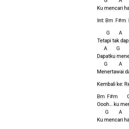
G
A
Ku mencari ha
Int:
Bm
F#m
G
A
Tetapi tak da
A
G
Dapatku mene
G
A
Menertawai d
Kembali ke: R
Bm
F#m
Oooh… ku menc
G
A
Ku mencari ha