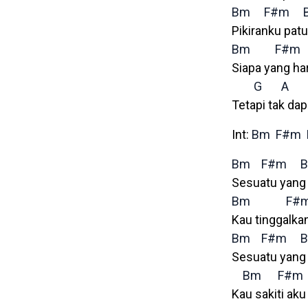
Bm
F#m
Pikiranku pat
Bm
F#m
Siapa yang har
G
A
Tetapi tak da
Int:
Bm
F#m
Bm
F#m
Sesuatu yang 
Bm
F#
Kau tinggalka
Bm
F#m
Sesuatu yang 
Bm
F#m
Kau sakiti ak