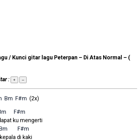
agu / Kunci gitar lagu Peterpan – Di Atas Normal –
(
tar
:
+
–
m
Bm
F#m
(2x)
Bm
F#m
 dapat ku mengerti
Bm
F#m
kepala di kaki