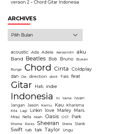
version 2 – Chord Gitar Indonesia
ARCHIVES
Archives
aku
acoustic
Ada
Adele
Aerosmith
Beatles
Band
Bob
Bruno
Bukan
Chord
Cinta
Coldplay
Bunga
feat
dan
direction
Fals
dont
Dia
Gitar
indie
Hati
Indonesia
Iwan
Irama
Ini
Kau
Jason
Jangan
Kharisma
Kamu
Linkin
love
Mars
Marley
Kita
Lagi
Oasis
Park
Mraz
Nella
Noah
OST
Sheeran
Slank
Rocks
Sheila
Rhoma
Swift
Taylor
tak
tab
Ungu