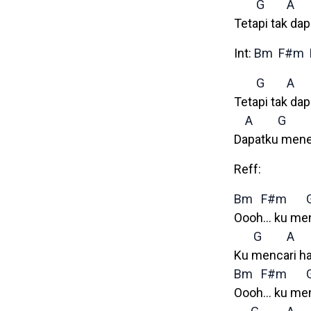
G
A
Tetapi tak da
Int:
Bm
F#m
G
A
Tetapi tak da
A
G
Dapatku mene
Reff:
Bm
F#m
Oooh… ku menc
G
A
Ku mencari ha
Bm
F#m
Oooh… ku men