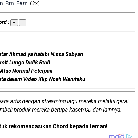
m
Bm
F#m
(2x)
ord
:
+
–
itar Ahmad ya habibi Nissa Sabyan
amit Lungo Didik Budi
i Atas Normal Peterpan
ta dalam Video Klip Noah Wanitaku
para artis dengan streaming lagu mereka melalui gerai
embeli produk mereka berupa kaset/CD dan lainnya.
 untuk rekomendasikan Chord kepada teman!