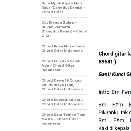
Nina Mpok Alpa – Mati
Rasa (Dangdut Remix) –
Chord Gitar
Cut Rianda Zuhra –
Bukan Permata
(Dangdut Remix) – Chord
Gitar
Chord Prisa Muka dua –
Chord Gitar Indonesia
Chord gitar l
89681 )
Chord Ello Aku Selalu
Ada – Chord Gitar
Indonesia
Ganti Kunci Gi
Chord Dewa 19 Cukup
Siti Nurbaya [Tab] –
Chord Gitar Indonesia
Intro:
Bm
F#
Chord Superglad Satu –
Bm
F#m
Chord Gitar Indonesia
Pikiranku tak
Chord Ratu Teman Tapi
Mesra – Chord Gitar
Bm
F#m
Indonesia
Kaki di kepala 