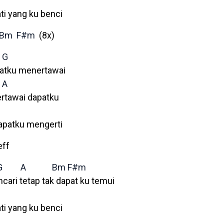
ti yang ku benci
Bm
F#m
(8x)
G
patku menertawai
A
rtawai dapatku
apatku mengerti
eff
G
A
Bm
F#m
ari tetap tak dapat ku temui
ti yang ku benci