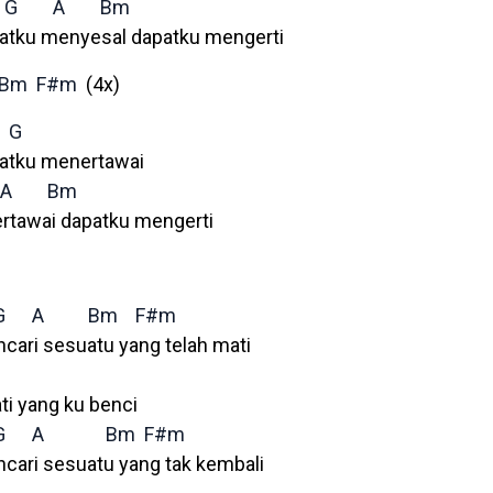
G
A
Bm
patku menyesal dapatku mengerti
Bm
F#m
(4x)
G
patku menertawai
A
Bm
rtawai dapatku mengerti
G
A
Bm
F#m
ari sesuatu yang telah mati
ti yang ku benci
G
A
Bm
F#m
cari sesuatu yang tak kembali