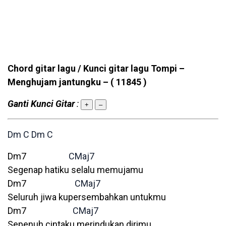
Chord gitar lagu / Kunci gitar lagu Tompi –
Menghujam jantungku –
( 11845 )
Ganti Kunci Gitar
:
+
–
Dm
C
Dm
C
Dm7
CMaj7
Segenap hatiku selalu memujamu
Dm7
CMaj7
Seluruh jiwa kupersembahkan untukmu
Dm7
CMaj7
Sepenuh cintaku merindukan dirimu