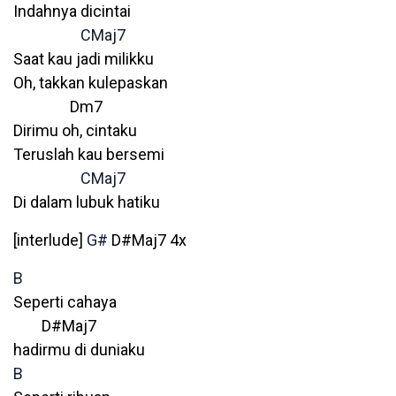
Indahnya dicintai
CMaj7
Saat kau jadi milikku
Oh, takkan kulepaskan
Dm7
Dirimu oh, cintaku
Teruslah kau bersemi
CMaj7
Di dalam lubuk hatiku
[interlude]
G#
D#Maj7 4x
B
Seperti cahaya
D#Maj7
hadirmu di duniaku
B