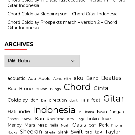
Chord Coldplay The scientist acoustic – version 1 – Chord
Gitar Indonesia
Chord Coldplay Sleeping sun – Chord Gitar Indonesia
Chord Coldplay Prospekts march – version 2 – Chord
Gitar Indonesia
ARCHIVES
Archives
Beatles
aku
Band
acoustic
Ada
Adele
Aerosmith
Chord
Cinta
Bob
Bruno
Bukan
Bunga
Gitar
Coldplay
feat
dan
direction
Fals
dont
Dia
Indonesia
indie
Hati
Iwan
Jangan
Irama
Ini
Kau
Linkin
love
Jason
Kharisma
Kamu
Kita
Lagi
Oasis
Mars
Park
Marley
Mraz
Nella
Noah
OST
Rhoma
Sheeran
Swift
Taylor
tak
tab
Slank
Rocks
Sheila