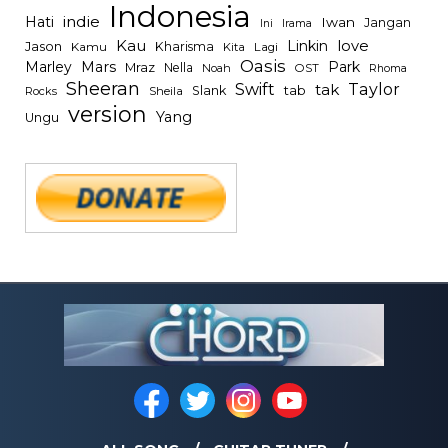
Indonesia
indie
Hati
Iwan
Jangan
Irama
Ini
Kau
Linkin
love
Jason
Kharisma
Kamu
Kita
Lagi
Oasis
Mars
Park
Marley
Mraz
Nella
Noah
OST
Rhoma
Sheeran
Swift
Taylor
tak
tab
Slank
Rocks
Sheila
version
Yang
Ungu