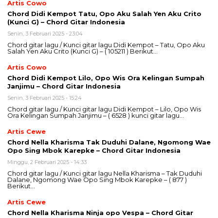
Artis Cowo
Chord Didi Kempot Tatu, Opo Aku Salah Yen Aku Crito
(Kunci G) – Chord Gitar Indonesia
Senin, 3 Februari 2025 - 23:04
Chord gitar lagu / Kunci gitar lagu Didi Kempot – Tatu, Opo Aku
Salah Yen Aku Crito (Kunci G) – ( 105211 ) Berikut…
Artis Cowo
Chord Didi Kempot Lilo, Opo Wis Ora Kelingan Sumpah
Janjimu – Chord Gitar Indonesia
Senin, 3 Februari 2025 - 15:24
Chord gitar lagu / Kunci gitar lagu Didi Kempot – Lilo, Opo Wis
Ora Kelingan Sumpah Janjimu – ( 6528 ) kunci gitar lagu…
Artis Cewe
Chord Nella Kharisma Tak Duduhi Dalane, Ngomong Wae
Opo Sing Mbok Karepke – Chord Gitar Indonesia
Minggu, 2 Februari 2025 - 14:33
Chord gitar lagu / Kunci gitar lagu Nella Kharisma – Tak Duduhi
Dalane, Ngomong Wae Opo Sing Mbok Karepke – ( 877 )
Berikut…
Artis Cewe
Chord Nella Kharisma Ninja opo Vespa – Chord Gitar