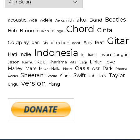
Beatles
aku
Band
acoustic
Ada
Adele
Aerosmith
Chord
Cinta
Bob
Bruno
Bukan
Bunga
Gitar
Coldplay
feat
dan
direction
Fals
dont
Dia
Indonesia
indie
Hati
Iwan
Jangan
Irama
Ini
Kau
Linkin
love
Jason
Kharisma
Kamu
Kita
Lagi
Oasis
Mars
Park
Marley
Mraz
Nella
Noah
OST
Rhoma
Sheeran
Swift
Taylor
tak
tab
Slank
Rocks
Sheila
version
Yang
Ungu