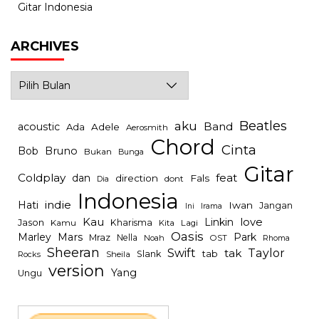
Gitar Indonesia
ARCHIVES
Archives
Beatles
aku
Band
acoustic
Ada
Adele
Aerosmith
Chord
Cinta
Bob
Bruno
Bukan
Bunga
Gitar
Coldplay
feat
dan
direction
Fals
dont
Dia
Indonesia
indie
Hati
Iwan
Jangan
Irama
Ini
Kau
Linkin
love
Jason
Kharisma
Kamu
Kita
Lagi
Oasis
Mars
Park
Marley
Mraz
Nella
Noah
OST
Rhoma
Sheeran
Swift
Taylor
tak
tab
Slank
Rocks
Sheila
version
Yang
Ungu