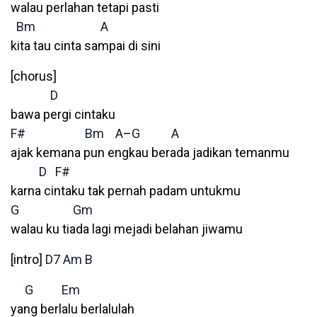
walau perlahan tetapi pasti
Bm
A
kita tau cinta sampai di sini
[chorus]
D
bawa pergi cintaku
F#
Bm
A
–
G
A
ajak kemana pun engkau berada jadikan temanmu
D
F#
karna cintaku tak pernah padam untukmu
G
Gm
walau ku tiada lagi mejadi belahan jiwamu
[intro]
D7
Am
B
G
Em
yang berlalu berlalulah