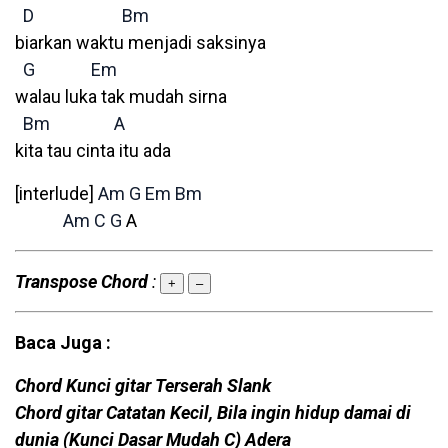
D
Bm
biarkan waktu menjadi saksinya
G
Em
walau luka tak mudah sirna
Bm
A
kita tau cinta itu ada
[interlude]
Am
G
Em
Bm
Am
C
G
A
Transpose Chord
:
+
–
Baca Juga :
Chord Kunci gitar Terserah Slank
Chord gitar Catatan Kecil, Bila ingin hidup damai di
dunia (Kunci Dasar Mudah C) Adera