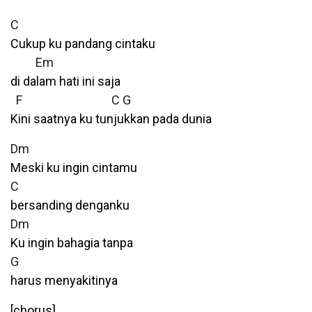
C
Cukup ku pandang cintaku
Em
di dalam hati ini saja
F
C
G
Kini saatnya ku tunjukkan pada dunia
Dm
Meski ku ingin cintamu
C
bersanding denganku
Dm
Ku ingin bahagia tanpa
G
harus menyakitinya
[chorus]