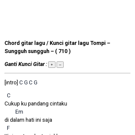
Chord gitar lagu / Kunci gitar lagu Tompi –
Sungguh sungguh –
( 710 )
Ganti Kunci Gitar
:
+
–
[intro]
C
G
C
G
C
Cukup ku pandang cintaku
Em
di dalam hati ini saja
F