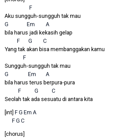
F
Aku sungguh-sungguh tak mau
G
Em
A
bila harus jadi kekasih gelap
F
G
C
Yang tak akan bisa membanggakan kamu
F
Sungguh-sungguh tak mau
G
Em
A
bila harus terus berpura-pura
F
G
C
Seolah tak ada sesuatu di antara kita
[int]
F
G
Em
A
F
G
C
[chorus]