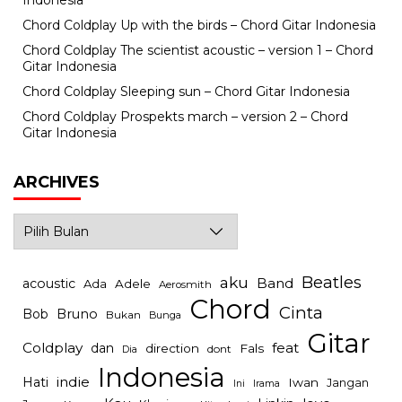
Indonesia
Chord Coldplay Up with the birds – Chord Gitar Indonesia
Chord Coldplay The scientist acoustic – version 1 – Chord
Gitar Indonesia
Chord Coldplay Sleeping sun – Chord Gitar Indonesia
Chord Coldplay Prospekts march – version 2 – Chord
Gitar Indonesia
ARCHIVES
Archives
Beatles
aku
Band
acoustic
Ada
Adele
Aerosmith
Chord
Cinta
Bob
Bruno
Bukan
Bunga
Gitar
Coldplay
feat
dan
direction
Fals
dont
Dia
Indonesia
indie
Hati
Iwan
Jangan
Irama
Ini