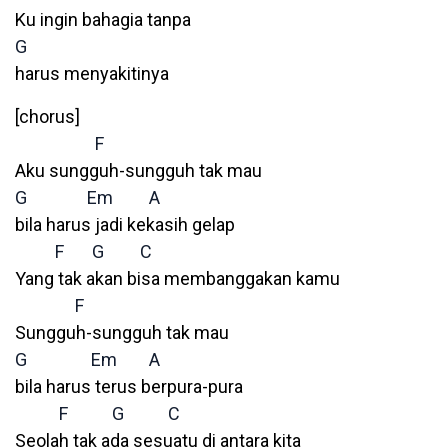
Ku ingin bahagia tanpa
G
harus menyakitinya
[chorus]
F
Aku sungguh-sungguh tak mau
G
Em
A
bila harus jadi kekasih gelap
F
G
C
Yang tak akan bisa membanggakan kamu
F
Sungguh-sungguh tak mau
G
Em
A
bila harus terus berpura-pura
F
G
C
Seolah tak ada sesuatu di antara kita