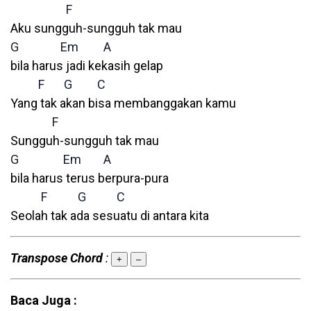
F
Aku sungguh-sungguh tak mau
G
Em
A
bila harus jadi kekasih gelap
F
G
C
Yang tak akan bisa membanggakan kamu
F
Sungguh-sungguh tak mau
G
Em
A
bila harus terus berpura-pura
F
G
C
Seolah tak ada sesuatu di antara kita
Transpose Chord
:
+
–
Baca Juga :