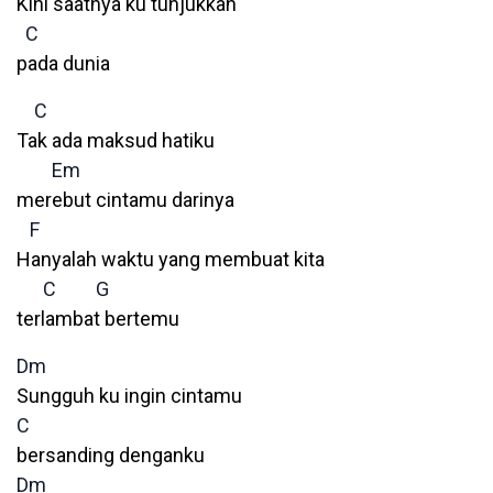
Kini saatnya ku tunjukkan
C
pada dunia
C
Tak ada maksud hatiku
Em
merebut cintamu darinya
F
Hanyalah waktu yang membuat kita
C
G
terlambat bertemu
Dm
Sungguh ku ingin cintamu
C
bersanding denganku
Dm