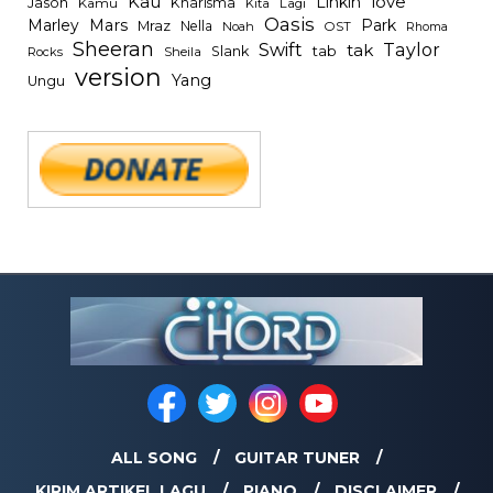
Kau
Linkin
love
Jason
Kharisma
Kamu
Kita
Lagi
Oasis
Mars
Park
Marley
Mraz
Nella
Noah
OST
Rhoma
Sheeran
Swift
Taylor
tak
tab
Slank
Rocks
Sheila
version
Yang
Ungu
ALL SONG
GUITAR TUNER
KIRIM ARTIKEL LAGU
PIANO
DISCLAIMER