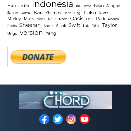
Indonesia
indie
Hati
Iwan
Jangan
Irama
Ini
Kau
Linkin
love
Jason
Kharisma
Kamu
Kita
Lagi
Oasis
Mars
Park
Marley
Mraz
Nella
Noah
OST
Rhoma
Sheeran
Swift
Taylor
tak
tab
Slank
Rocks
Sheila
version
Yang
Ungu