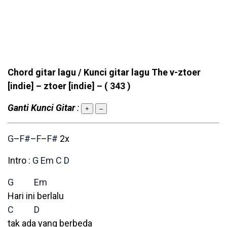
Chord gitar lagu / Kunci gitar lagu The v-ztoer
[indie] – ztoer [indie] –
( 343 )
Ganti Kunci Gitar
:
+
–
G
–
F#
–
F
–
F#
2x
Intro :
G
Em
C
D
G
Em
Hari ini berlalu
C
D
tak ada yang berbeda