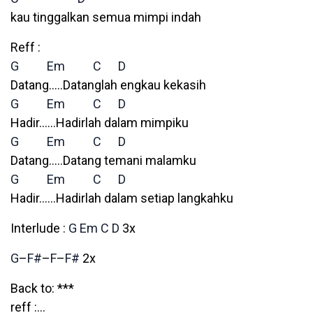
kau tinggalkan semua mimpi indah
Reff :
G
Em
C
D
Datang…..Datanglah engkau kekasih
G
Em
C
D
Hadir……Hadirlah dalam mimpiku
G
Em
C
D
Datang…..Datang temani malamku
G
Em
C
D
Hadir……Hadirlah dalam setiap langkahku
Interlude :
G
Em
C
D
3x
G
–
F#
–
F
–
F#
2x
Back to: ***
reff :…