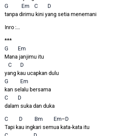
G
Em
C
D
tanpa dirimu kini yang setia menemani
Inro :…
***
G
Em
Mana janjimu itu
C
D
yang kau ucapkan dulu
G
Em
kan selalu bersama
C
D
dalam suka dan duka
C
D
Bm
Em
–
D
Tapi kau ingkari semua kata-kata itu
C
D