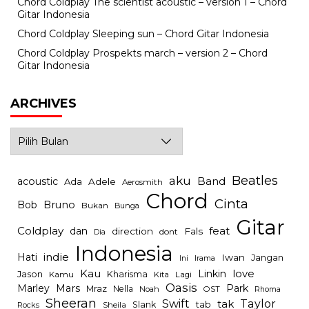
Chord Coldplay The scientist acoustic – version 1 – Chord
Gitar Indonesia
Chord Coldplay Sleeping sun – Chord Gitar Indonesia
Chord Coldplay Prospekts march – version 2 – Chord
Gitar Indonesia
ARCHIVES
Archives
Beatles
aku
Band
acoustic
Ada
Adele
Aerosmith
Chord
Cinta
Bob
Bruno
Bukan
Bunga
Gitar
Coldplay
feat
dan
direction
Fals
dont
Dia
Indonesia
indie
Hati
Iwan
Jangan
Irama
Ini
Kau
Linkin
love
Jason
Kharisma
Kamu
Kita
Lagi
Oasis
Mars
Park
Marley
Mraz
Nella
Noah
OST
Rhoma
Sheeran
Swift
Taylor
tak
tab
Slank
Rocks
Sheila