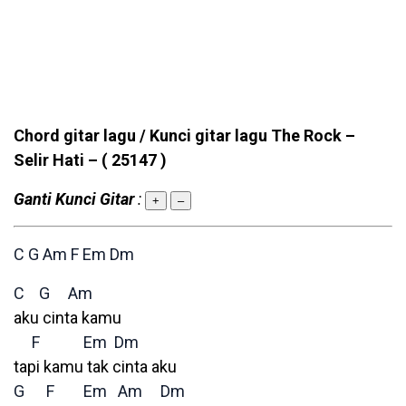
Chord gitar lagu / Kunci gitar lagu The Rock –
Selir Hati –
( 25147 )
Ganti Kunci Gitar
:
+
–
C
G
Am
F
Em
Dm
C
G
Am
aku cinta kamu
F
Em
Dm
tapi kamu tak cinta aku
G
F
Em
Am
Dm