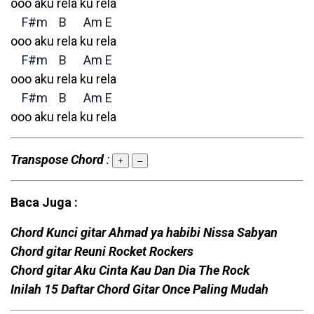
ooo aku rela ku rela
F#m
B
Am
E
ooo aku rela ku rela
F#m
B
Am
E
ooo aku rela ku rela
F#m
B
Am
E
ooo aku rela ku rela
Transpose Chord
:
+
–
Baca Juga :
Chord Kunci gitar Ahmad ya habibi Nissa Sabyan
Chord gitar Reuni Rocket Rockers
Chord gitar Aku Cinta Kau Dan Dia The Rock
Inilah 15 Daftar Chord Gitar Once Paling Mudah