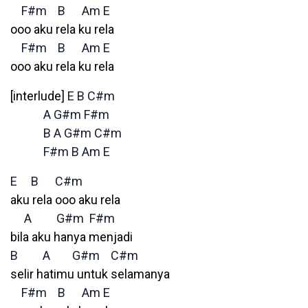
F#m
B
Am
E
ooo aku rela ku rela
F#m
B
Am
E
ooo aku rela ku rela
[interlude]
E
B
C#m
A
G#m
F#m
B
A
G#m
C#m
F#m
B
Am
E
E
B
C#m
aku rela ooo aku rela
A
G#m
F#m
bila aku hanya menjadi
B
A
G#m
C#m
selir hatimu untuk selamanya
F#m
B
Am
E