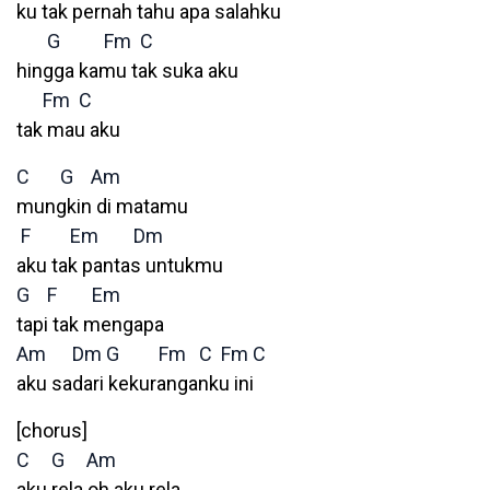
ku tak pernah tahu apa salahku
G
Fm
C
hingga kamu tak suka aku
Fm
C
tak mau aku
C
G
Am
mungkin di matamu
F
Em
Dm
aku tak pantas untukmu
G
F
Em
tapi tak mengapa
Am
Dm
G
Fm
C
Fm
C
aku sadari kekuranganku ini
[chorus]
C
G
Am
aku rela oh aku rela