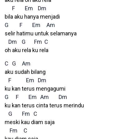
F
Em
Dm
bila aku hanya menjadi
G
F
Em
Am
selir hatimu untuk selamanya
Dm
G
Fm
C
oh aku rela ku rela
C
G
Am
aku sudah bilang
F
Em
Dm
ku kan terus mengagumi
G
F
Em
Am
Dm
ku kan terus cinta terus merindu
G
Fm
C
meski kau diam saja
Fm
C
kau diam saja