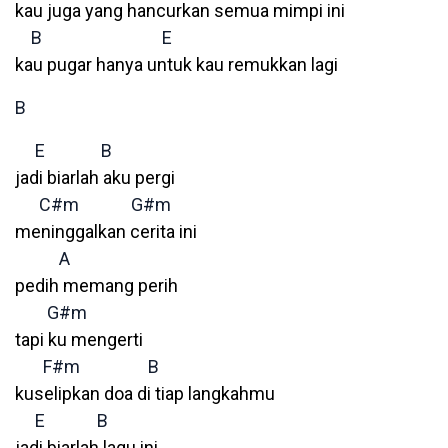
kau juga yang hancurkan semua mimpi ini
B
E
kau pugar hanya untuk kau remukkan lagi
B
E
B
jadi biarlah aku pergi
C#m
G#m
meninggalkan cerita ini
A
pedih memang perih
G#m
tapi ku mengerti
F#m
B
kuselipkan doa di tiap langkahmu
E
B
jadi biarlah lagu ini