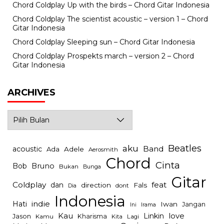
Chord Coldplay Up with the birds – Chord Gitar Indonesia
Chord Coldplay The scientist acoustic – version 1 – Chord
Gitar Indonesia
Chord Coldplay Sleeping sun – Chord Gitar Indonesia
Chord Coldplay Prospekts march – version 2 – Chord
Gitar Indonesia
ARCHIVES
Archives
Beatles
aku
Band
acoustic
Ada
Adele
Aerosmith
Chord
Cinta
Bob
Bruno
Bukan
Bunga
Gitar
Coldplay
feat
dan
direction
Fals
dont
Dia
Indonesia
indie
Hati
Iwan
Jangan
Irama
Ini
Kau
Linkin
love
Jason
Kharisma
Kamu
Kita
Lagi