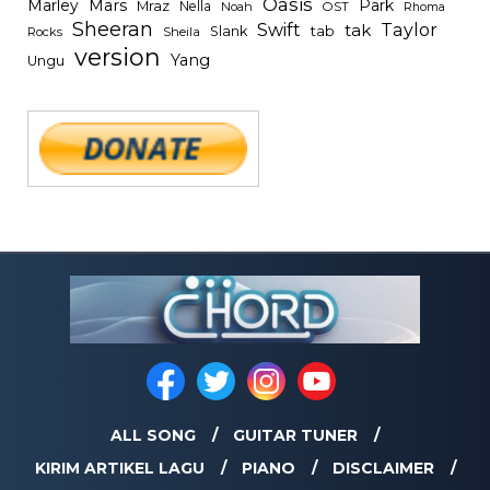
Oasis
Mars
Park
Marley
Mraz
Nella
Noah
OST
Rhoma
Sheeran
Swift
Taylor
tak
tab
Slank
Rocks
Sheila
version
Yang
Ungu
ALL SONG
GUITAR TUNER
KIRIM ARTIKEL LAGU
PIANO
DISCLAIMER