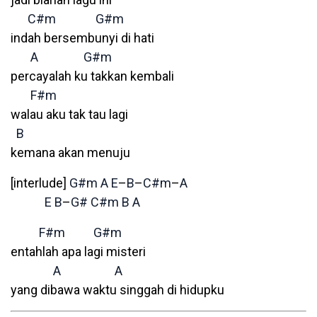
C#m
G#m
indah bersembunyi di hati
A
G#m
percayalah ku takkan kembali
F#m
walau aku tak tau lagi
B
kemana akan menuju
[interlude]
G#m
A
E
–
B
–
C#m
–
A
E
B
–
G#
C#m
B
A
F#m
G#m
entahlah apa lagi misteri
A
A
yang dibawa waktu singgah di hidupku