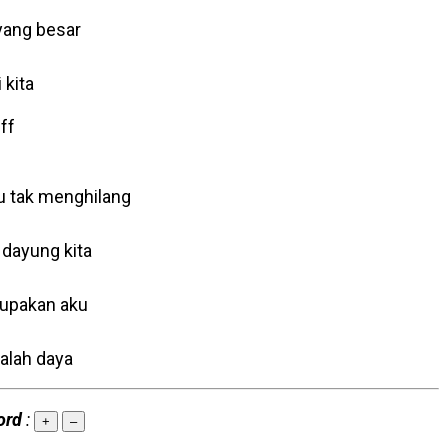
yang besar
 kita
ff
u tak menghilang
 dayung kita
 lupakan aku
palah daya
ord
:
+
–