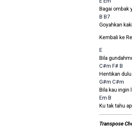
E
Em
Bagai ombak 
B
B7
Goyahkan kaki
Kembali ke Re
E
Bila gundahm
C#m
F#
B
Hentikan dulu
G#m
C#m
Bila kau ingin
Em
B
Ku tak tahu a
Transpose Ch