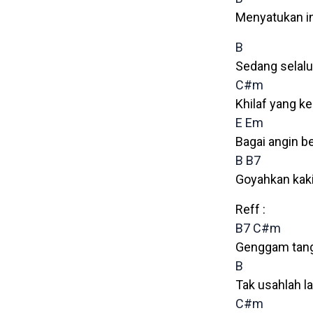
Menyatukan in
B
Sedang selalu
C#m
Khilaf yang k
E
Em
Bagai angin 
B
B7
Goyahkan kaki
Reff :
B7
C#m
Genggam tang
B
Tak usahlah l
C#m