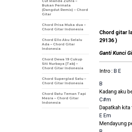
Cut Rianda Zuhra –
Bukan Permata
(Dangdut Remix) – Chord
Gitar
Chord Prisa Muka dua –
Chord Gitar Indonesia
Chord gitar l
29136 )
Chord Ello Aku Selalu
Ada – Chord Gitar
Indonesia
Ganti Kunci Gi
Chord Dewa 19 Cukup
Siti Nurbaya [Tab] –
Chord Gitar Indonesia
Intro :
B
E
Chord Superglad Satu –
B
Chord Gitar Indonesia
Kadang aku ber
Chord Ratu Teman Tapi
Mesra – Chord Gitar
C#m
Indonesia
Dapatkah kita
E
Em
Mendayung pe
B