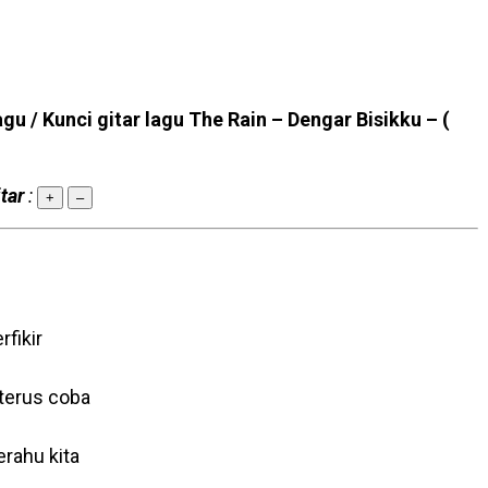
agu / Kunci gitar lagu The Rain – Dengar Bisikku –
(
tar
:
+
–
fikir
 terus coba
rahu kita