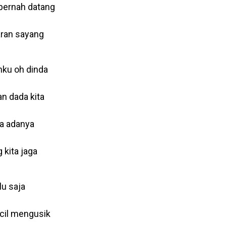
 pernah datang
aran sayang
nku oh dinda
n dada kita
a adanya
 kita jaga
u saja
ecil mengusik