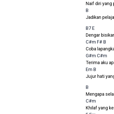
Naif diri yang
B
Jadikan pelaj
B7
E
Dengar bisika
C#m
F#
B
Coba lapangka
G#m
C#m
Terima aku ap
Em
B
Jujur hati yang
B
Mengapa selal
C#m
Khilaf yang k