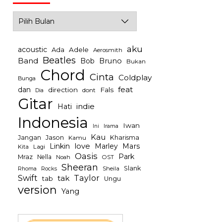
Archives
aku
acoustic
Ada
Adele
Aerosmith
Beatles
Band
Bob
Bruno
Bukan
Chord
Cinta
Coldplay
Bunga
feat
dan
direction
Fals
dont
Dia
Gitar
indie
Hati
Indonesia
Iwan
Irama
Ini
Kau
Jason
Jangan
Kharisma
Kamu
Linkin
love
Mars
Marley
Kita
Lagi
Oasis
Park
Mraz
Nella
Noah
OST
Sheeran
Slank
Rocks
Sheila
Rhoma
Swift
Taylor
tak
tab
Ungu
version
Yang