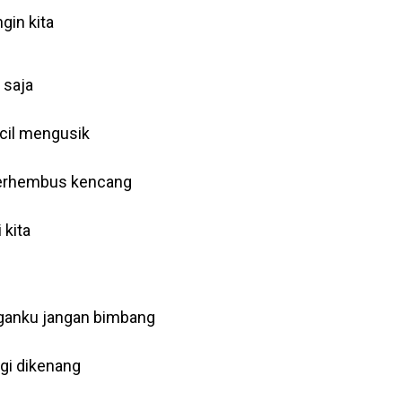
gin kita
 saja
ecil mengusik
berhembus kencang
 kita
anku jangan bimbang
agi dikenang