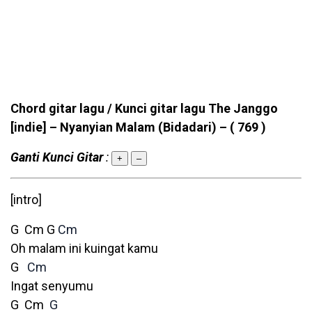
Chord gitar lagu / Kunci gitar lagu The Janggo
[indie] – Nyanyian Malam (Bidadari) –
( 769 )
Ganti Kunci Gitar
:
+
–
[intro]
G Cm G
Cm
Oh malam ini kuingat kamu
G
Cm
Ingat senyumu
G Cm
G