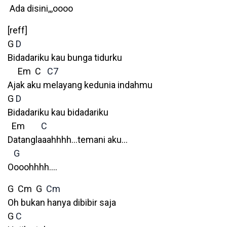
Ada disini,,,oooo
[reff]
G
D
Bidadariku kau bunga tidurku
Em C
C7
Ajak aku melayang kedunia indahmu
G
D
Bidadariku kau bidadariku
Em
C
Datanglaaahhhh…temani aku…
G
Oooohhhh….
G Cm G
Cm
Oh bukan hanya dibibir saja
G
C