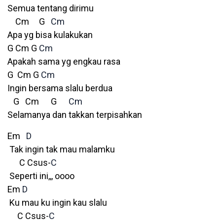
Semua tentang dirimu
Cm G
Cm
Apa yg bisa kulakukan
G Cm G
Cm
Apakah sama yg engkau rasa
G Cm G
Cm
Ingin bersama slalu berdua
G Cm G
Cm
Selamanya dan takkan terpisahkan
Em
D
Tak ingin tak mau malamku
C Csus-
C
Seperti ini,,, oooo
Em
D
Ku mau ku ingin kau slalu
C Csus-
C