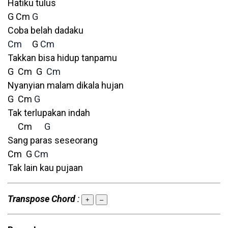
Hatiku tulus
G Cm
G
Coba belah dadaku
Cm
G
Cm
Takkan bisa hidup tanpamu
G Cm G
Cm
Nyanyian malam dikala hujan
G Cm
G
Tak terlupakan indah
Cm
G
Sang paras seseorang
Cm G
Cm
Tak lain kau pujaan
Transpose Chord
:
+
–