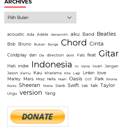
ARCHIVES
Archives
Beatles
aku
Band
acoustic
Ada
Adele
Aerosmith
Chord
Cinta
Bob
Bruno
Bukan
Bunga
Gitar
Coldplay
feat
dan
direction
Fals
dont
Dia
Indonesia
indie
Hati
Iwan
Jangan
Irama
Ini
Kau
Linkin
love
Jason
Kharisma
Kamu
Kita
Lagi
Oasis
Mars
Park
Marley
Mraz
Nella
Noah
OST
Rhoma
Sheeran
Swift
Taylor
tak
tab
Slank
Rocks
Sheila
version
Yang
Ungu