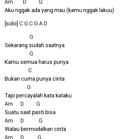
Am
D
G
Aku nggak ada yang mau (kamu nggak lakuu)
[solo]
C
G
C
G
A
D
G
Sekarang sudah saatnya
G
Kamu semua harus punya
C
Bukan cuma punya cinta
G
Tapi percayalah kata kataku
Am
D
G
Suatu saat pasti bisa
Am
D
G
Walau bermodalkan cinta
Am
D
G