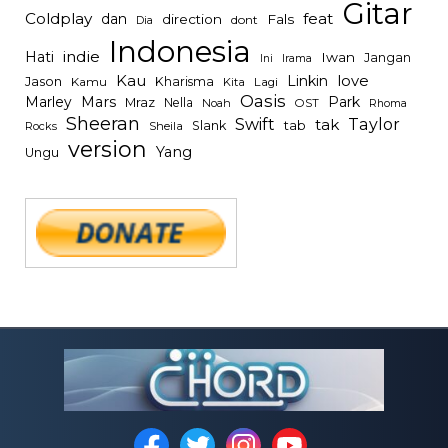
Gitar
Coldplay
feat
dan
direction
Fals
dont
Dia
Indonesia
indie
Hati
Iwan
Jangan
Irama
Ini
Kau
Linkin
love
Jason
Kharisma
Kamu
Kita
Lagi
Oasis
Mars
Park
Marley
Mraz
Nella
Noah
OST
Rhoma
Sheeran
Swift
Taylor
tak
tab
Slank
Rocks
Sheila
version
Yang
Ungu