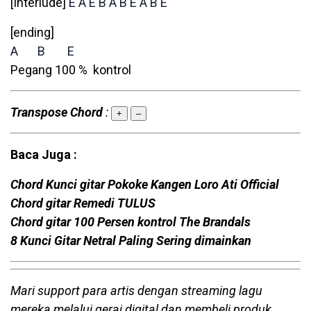
[Interlude]
E
A
E
B
A
B
E
A
B
E
[ending]
A
B
E
Pegang 100 % kontrol
Transpose Chord
:
+
–
Baca Juga :
Chord Kunci gitar Pokoke Kangen Loro Ati Official
Chord gitar Remedi TULUS
Chord gitar 100 Persen kontrol The Brandals
8 Kunci Gitar Netral Paling Sering dimainkan
Mari support para artis dengan streaming lagu
mereka melalui gerai digital dan membeli produk