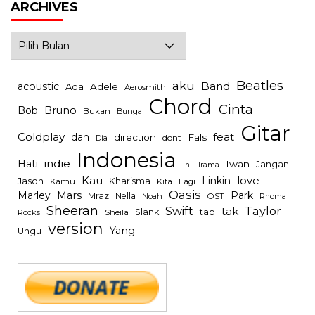
ARCHIVES
Archives
Beatles
aku
Band
acoustic
Ada
Adele
Aerosmith
Chord
Cinta
Bob
Bruno
Bukan
Bunga
Gitar
Coldplay
feat
dan
direction
Fals
dont
Dia
Indonesia
indie
Hati
Iwan
Jangan
Irama
Ini
Kau
Linkin
love
Jason
Kharisma
Kamu
Kita
Lagi
Oasis
Mars
Park
Marley
Mraz
Nella
Noah
OST
Rhoma
Sheeran
Swift
Taylor
tak
tab
Slank
Rocks
Sheila
version
Yang
Ungu