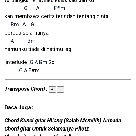
G
A
F#m
kan membawa cerita terindah tentang cinta
Bm
A
G
berdua selamanya
A
Bm
namunku tiada di hatimu lagi
[interlude]
G
A
Bm
2x
G
A
F#m
Transpose Chord
:
+
–
Baca Juga :
Chord Kunci gitar Hilang (Salah Memilih) Armada
Chord gitar Untuk Selamanya Pilotz