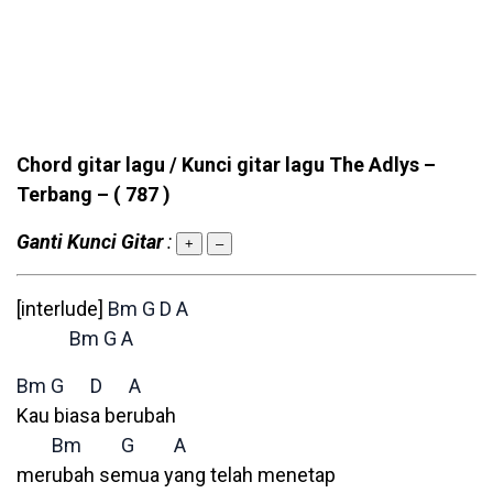
Chord gitar lagu / Kunci gitar lagu The Adlys –
Terbang –
( 787 )
Ganti Kunci Gitar
:
+
–
[interlude]
Bm
G
D
A
Bm
G
A
Bm
G
D
A
Kau biasa berubah
Bm
G
A
merubah semua yang telah menetap