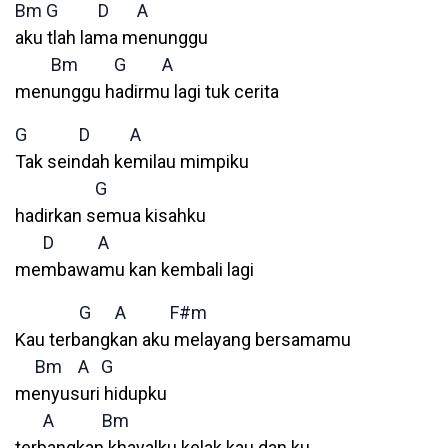
Bm
G
D
A
aku tlah lama menunggu
Bm
G
A
menunggu hadirmu lagi tuk cerita
G
D
A
Tak seindah kemilau mimpiku
G
hadirkan semua kisahku
D
A
membawamu kan kembali lagi
G
A
F#m
Kau terbangkan aku melayang bersamamu
Bm
A
G
menyusuri hidupku
A
Bm
terbangkan khayalku kelak kau dan ku