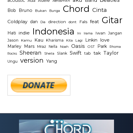
Band
acoustic
Ada
Adele
Aerosmith
Chord
Cinta
Bob
Bruno
Bukan
Bunga
Gitar
Coldplay
feat
dan
direction
Fals
dont
Dia
Indonesia
indie
Hati
Iwan
Jangan
Irama
Ini
Kau
Linkin
love
Jason
Kharisma
Kamu
Kita
Lagi
Oasis
Mars
Park
Marley
Mraz
Nella
Noah
OST
Rhoma
Sheeran
Swift
Taylor
tak
tab
Slank
Rocks
Sheila
version
Yang
Ungu