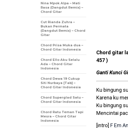
Nina Mpok Alpa – Mati
Rasa (Dangdut Remix) –
Chord Gitar
Cut Rianda Zuhra –
Bukan Permata
(Dangdut Remix) – Chord
Gitar
Chord Prisa Muka dua –
Chord Gitar Indonesia
Chord gitar l
457 )
Chord Ello Aku Selalu
Ada – Chord Gitar
Indonesia
Ganti Kunci Gi
Chord Dewa 19 Cukup
Siti Nurbaya [Tab] –
Chord Gitar Indonesia
Ku bingung s
Karena ku me
Chord Superglad Satu –
Chord Gitar Indonesia
Ku bingung s
Chord Ratu Teman Tapi
Mencintai pac
Mesra – Chord Gitar
Indonesia
[intro]
F
Em
A