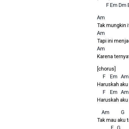
F
Em
Dm
Am
Tak mungkin i
Am
Tapi ini menj
Am
Karena ternyat
[chorus]
F
Em
Am
Haruskah aku 
F
Em
Am
Haruskah aku 
Am
G
Tak mau aku 
F
G