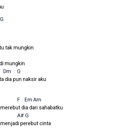
au
G
tu tak mungkin
adi mungkin
Dm
G
a dia pun naksir aku
F
Em
Am
merebut dia dari sahabatku
A#
G
menjadi perebut cinta