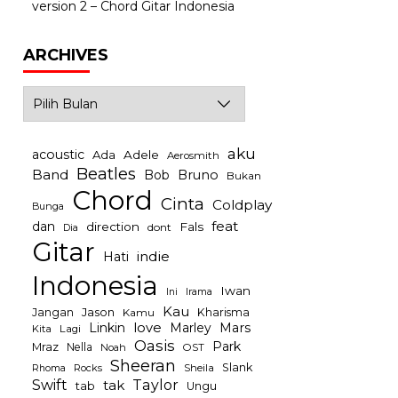
version 2 – Chord Gitar Indonesia
ARCHIVES
Archives
aku
acoustic
Ada
Adele
Aerosmith
Beatles
Band
Bob
Bruno
Bukan
Chord
Cinta
Coldplay
Bunga
feat
dan
direction
Fals
dont
Dia
Gitar
indie
Hati
Indonesia
Iwan
Irama
Ini
Kau
Jason
Jangan
Kharisma
Kamu
Linkin
love
Mars
Marley
Kita
Lagi
Oasis
Park
Mraz
Nella
Noah
OST
Sheeran
Slank
Rocks
Sheila
Rhoma
Swift
Taylor
tak
tab
Ungu