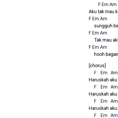
F
Em
Am
Aku tak mau 
F
Em
Am
sungguh bi
F
Em
Am
Tak mau aku
F
Em
Am
hooh bagaim
[chorus]
F
Em
Am
Haruskah aku 
F
Em
Am
Haruskah aku 
F
Em
Am
Haruskah aku 
F
Em
Am