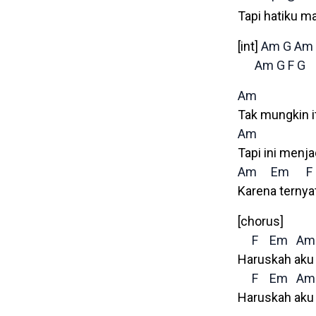
Tapi hatiku m
[int]
Am
G
Am
Am
G
F
G
Am
Tak mungkin i
Am
Tapi ini menj
Am
Em
F
Karena ternyat
[chorus]
F
Em
Am
Haruskah aku 
F
Em
Am
Haruskah aku 