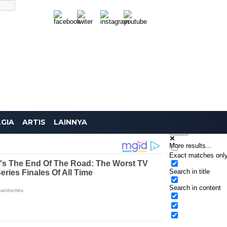
SEARCH
GIA
ARTIS
LAINNYA
More results...
Exact matches onl
Search in title
Search in content