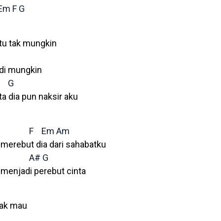
Em
F
G
tu tak mungkin
adi mungkin
G
a dia pun naksir aku
F
Em
Am
merebut dia dari sahabatku
A#
G
menjadi perebut cinta
tak mau