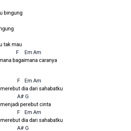
ku bingung
ngung
 tak mau
F
Em
Am
ana bagaimana caranya
F
Em
Am
merebut dia dari sahabatku
A#
G
menjadi perebut cinta
F
Em
Am
merebut dia dari sahabatku
A#
G