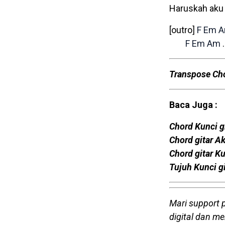
Haruskah aku 
[outro]
F
Em
F
Em
Am
…
Transpose Ch
Baca Juga :
Chord Kunci g
Chord gitar Ak
Chord gitar K
Tujuh Kunci g
Mari support 
digital dan m