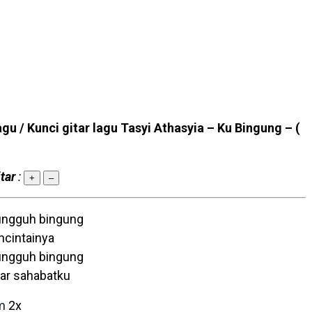
agu / Kunci gitar lagu Tasyi Athasyia – Ku Bingung –
(
tar
:
+
–
ungguh bingung
ncintainya
ungguh bingung
ar sahabatku
m
2x