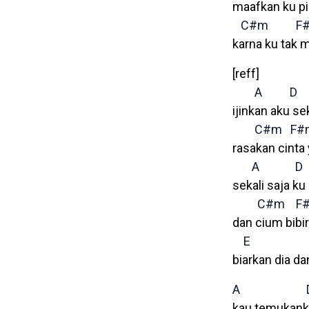
maafkan ku pi
C#m
F
karna ku tak 
[reff]
A
D
ijinkan aku sek
C#m
F#
rasakan cinta 
A
D
sekali saja k
C#m
F
dan cium bibi
E
biarkan dia d
A
kau temukanku