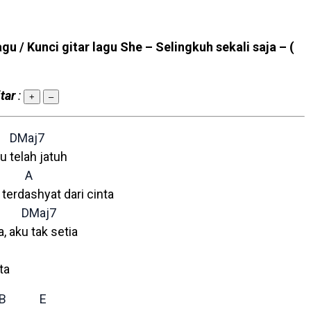
agu / Kunci gitar lagu She – Selingkuh sekali saja –
(
tar
:
+
–
DMaj7
 telah jatuh
A
terdashyat dari cinta
DMaj7
a, aku tak setia
ta
B
E