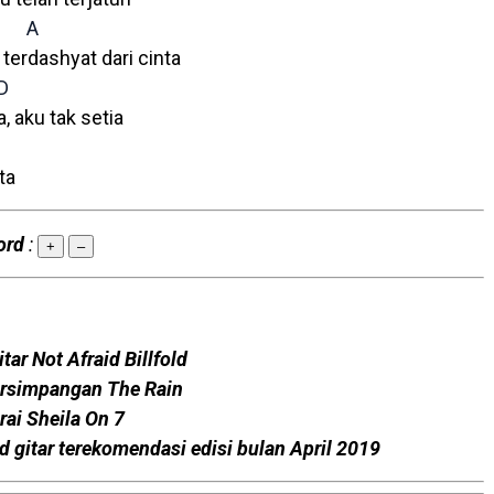
A
terdashyat dari cinta
D
a, aku tak setia
ta
ord
:
+
–
tar Not Afraid Billfold
ersimpangan The Rain
rai Sheila On 7
d gitar terekomendasi edisi bulan April 2019