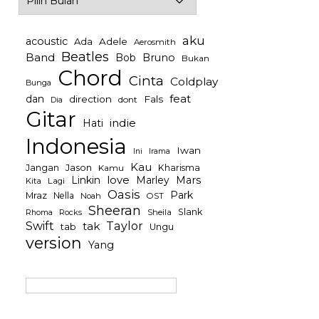
aku
acoustic
Ada
Adele
Aerosmith
Beatles
Band
Bob
Bruno
Bukan
Chord
Cinta
Coldplay
Bunga
feat
dan
direction
Fals
dont
Dia
Gitar
indie
Hati
Indonesia
Iwan
Irama
Ini
Kau
Jason
Jangan
Kharisma
Kamu
Linkin
love
Mars
Marley
Kita
Lagi
Oasis
Park
Mraz
Nella
Noah
OST
Sheeran
Slank
Rocks
Sheila
Rhoma
Swift
Taylor
tak
tab
Ungu
version
Yang