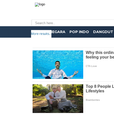
MANCANEGARA
POP INDO
DANGDUT
More results...