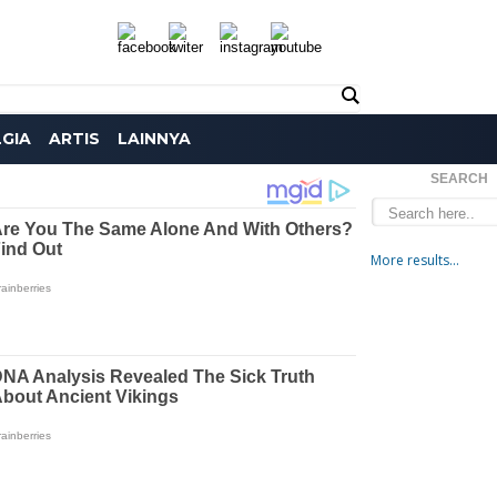
GIA
ARTIS
LAINNYA
SEARCH
More results...