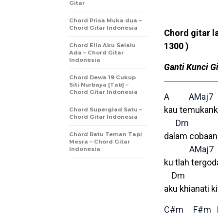
Gitar
Chord Prisa Muka dua –
Chord Gitar Indonesia
Chord gitar l
1300 )
Chord Ello Aku Selalu
Ada – Chord Gitar
Indonesia
Ganti Kunci Gi
Chord Dewa 19 Cukup
Siti Nurbaya [Tab] –
Chord Gitar Indonesia
A
AMaj7
kau temukanku
Chord Superglad Satu –
Chord Gitar Indonesia
Dm
Chord Ratu Teman Tapi
dalam cobaan 
Mesra – Chord Gitar
AMaj7
Indonesia
ku tlah tergod
Dm
aku khianati ki
C#m
F#m