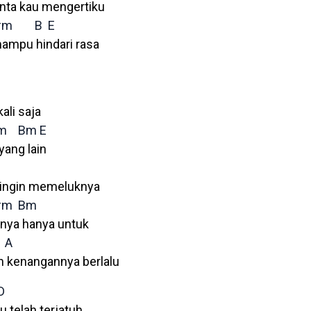
nta kau mengertiku
#m
B
E
mampu hindari rasa
ali saja
m
Bm
E
yang lain
u ingin memeluknya
#m
Bm
rnya hanya untuk
A
an kenangannya berlalu
D
 telah terjatuh