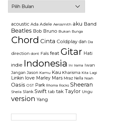
Archives
aku
Band
acoustic
Ada
Adele
Aerosmith
Beatles
Bob
Bruno
Bukan
Bunga
Chord
Cinta
Coldplay
dan
Dia
Gitar
feat
Hati
direction
Fals
dont
Indonesia
indie
Iwan
Irama
Ini
Kau
Jason
Jangan
Kharisma
Kamu
Kita
Lagi
Linkin
love
Mars
Marley
Mraz
Nella
Noah
Sheeran
Oasis
Park
OST
Rocks
Rhoma
Swift
Taylor
tak
tab
Slank
Ungu
Sheila
version
Yang