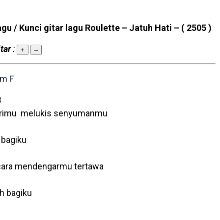
agu / Kunci gitar lagu Roulette – Jatuh Hati –
( 2505 )
tar
:
+
–
Am
F
B
irimu melukis senyumanmu
 bagiku
cara mendengarmu tertawa
ah bagiku