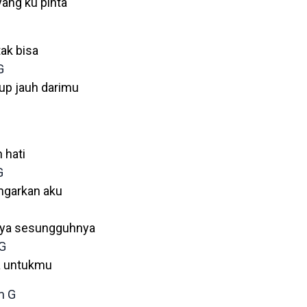
yang ku pinta
ak bisa
G
up jauh darimu
h hati
G
garkan aku
aya sesungguhnya
G
ya untukmu
m
G