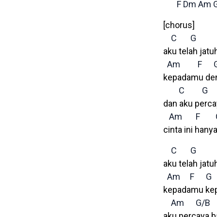
F
Dm
Am
[chorus]
C
G
aku telah jatu
Am
F
kepadamu den
C
G
dan aku perc
Am
F
cinta ini han
C
G
aku telah jatu
Am
F
G
kepadamu ke
Am
G/B
aku percaya 