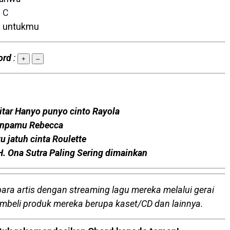
C
ya untukmu
ord
:
+
–
itar Hanyo punyo cinto Rayola
Tanpamu Rebecca
u jatuh cinta Roulette
 H. Ona Sutra Paling Sering dimainkan
para artis dengan streaming lagu mereka melalui gerai
embeli produk mereka berupa kaset/CD dan lainnya.