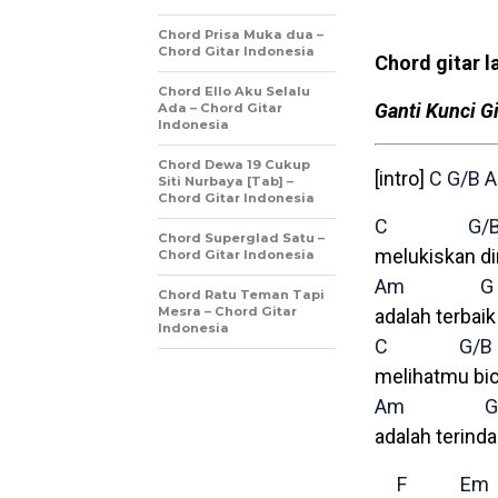
Chord Prisa Muka dua –
Chord Gitar Indonesia
Chord gitar l
Chord Ello Aku Selalu
Ganti Kunci Gi
Ada – Chord Gitar
Indonesia
Chord Dewa 19 Cukup
[intro]
C
G/B
Siti Nurbaya [Tab] –
Chord Gitar Indonesia
C
G/
Chord Superglad Satu –
melukiskan d
Chord Gitar Indonesia
Am
G
Chord Ratu Teman Tapi
Mesra – Chord Gitar
adalah terbaik
Indonesia
C
G/B
melihatmu bi
Am
G
adalah terind
F
Em