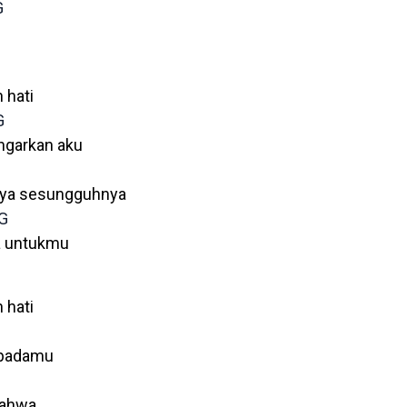
G
h hati
G
garkan aku
aya sesungguhnya
G
ya untukmu
h hati
padamu
bahwa