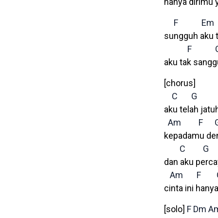
hanya dirimu 
F
Em
sungguh aku t
F
aku tak sangg
[chorus]
C
G
aku telah jatu
Am
F
kepadamu den
C
G
dan aku perc
Am
F
cinta ini han
[solo]
F
Dm
A