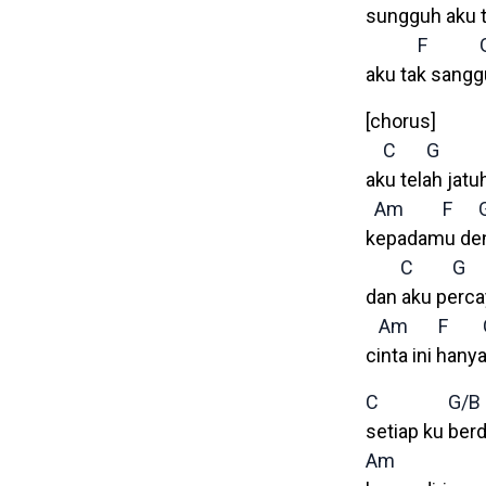
sungguh aku t
F
aku tak sangg
[chorus]
C
G
aku telah jatu
Am
F
kepadamu den
C
G
dan aku perc
Am
F
cinta ini han
C
G/B
setiap ku ber
Am