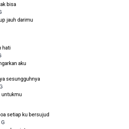
ak bisa
G
up jauh darimu
h hati
G
garkan aku
aya sesungguhnya
G
ya untukmu
doa setiap ku bersujud
G