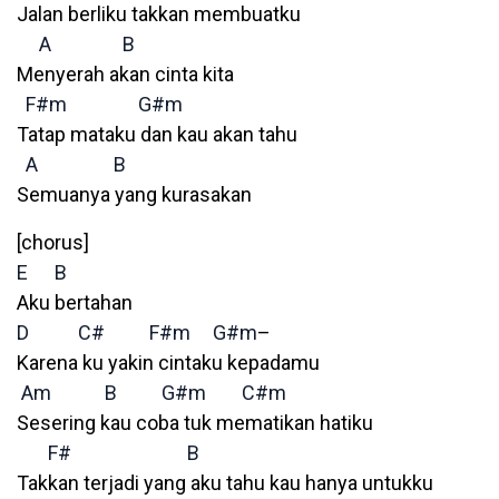
Jalan berliku takkan membuatku
A
B
Menyerah akan cinta kita
F#m
G#m
Tatap mataku dan kau akan tahu
A
B
Semuanya yang kurasakan
[chorus]
E
B
Aku bertahan
D
C#
F#m
G#m
–
Karena ku yakin cintaku kepadamu
Am
B
G#m
C#m
Sesering kau coba tuk mematikan hatiku
F#
B
Takkan terjadi yang aku tahu kau hanya untukku