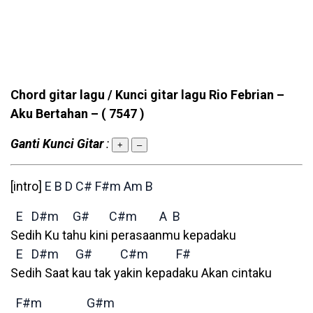
Chord gitar lagu / Kunci gitar lagu Rio Febrian –
Aku Bertahan –
( 7547 )
Ganti Kunci Gitar
:
+
–
[intro]
E
B
D
C#
F#m
Am
B
E
D#m
G#
C#m
A
B
Sedih Ku tahu kini perasaanmu kepadaku
E
D#m
G#
C#m
F#
Sedih Saat kau tak yakin kepadaku Akan cintaku
F#m
G#m