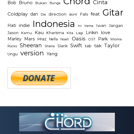
Chord
Cinta
Bob
Bruno
Bukan
Bunga
Gitar
Coldplay
feat
dan
direction
Fals
dont
Dia
Indonesia
indie
Hati
Iwan
Jangan
Irama
Ini
Kau
Linkin
love
Jason
Kharisma
Kamu
Kita
Lagi
Oasis
Mars
Park
Marley
Mraz
Nella
Noah
OST
Rhoma
Sheeran
Swift
Taylor
tak
tab
Slank
Rocks
Sheila
version
Yang
Ungu