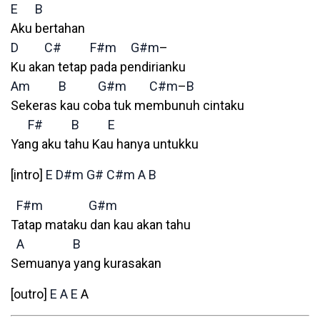
E
B
Aku bertahan
D
C#
F#m
G#m
–
Ku akan tetap pada pendirianku
Am
B
G#m
C#m
–
B
Sekeras kau coba tuk membunuh cintaku
F#
B
E
Yang aku tahu Kau hanya untukku
[intro]
E
D#m
G#
C#m
A
B
F#m
G#m
Tatap mataku dan kau akan tahu
A
B
Semuanya yang kurasakan
[outro]
E
A
E
A