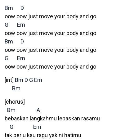
Bm
D
oow oow just move your body and go
G
Em
oow oow just move your body and go
Bm
D
oow oow just move your body and go
G
Em
oow oow just move your body and go
[int]
Bm
D
G
Em
Bm
[chorus]
Bm
A
bebaskan langkahmu lepaskan rasamu
G
Em
tak perlu kau ragu yakini hatimu