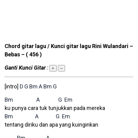
Chord gitar lagu / Kunci gitar lagu Rini Wulandari –
Bebas –
( 456 )
Ganti Kunci Gitar
:
+
–
[intro]
D
G
Bm
A
Bm
G
Bm
A
G
Em
ku punya cara tuk tunjukkan pada mereka
Bm
A
G
Em
tentang diriku dan apa yang kuinginkan
Bm
A