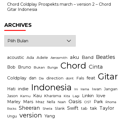
Chord Coldplay Prospekts march – version 2 – Chord
Gitar Indonesia
ARCHIVES
Archives
Beatles
aku
Band
acoustic
Ada
Adele
Aerosmith
Chord
Cinta
Bob
Bruno
Bukan
Bunga
Gitar
Coldplay
feat
dan
direction
Fals
dont
Dia
Indonesia
indie
Hati
Iwan
Jangan
Irama
Ini
Kau
Linkin
love
Jason
Kharisma
Kamu
Kita
Lagi
Oasis
Mars
Park
Marley
Mraz
Nella
Noah
OST
Rhoma
Sheeran
Swift
Taylor
tak
tab
Slank
Rocks
Sheila
version
Yang
Ungu