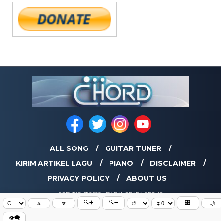
ALL SONG
GUITAR TUNER
KIRIM ARTIKEL LAGU
PIANO
DISCLAIMER
PRIVACY POLICY
ABOUT US
COPYRIGHT 2025 - BY BANGBARA GROUP
🔍➕
🔍➖
🎛️
🔼
🔽
🌙
👁️‍🗨️