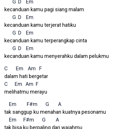
G
D
Em
kecanduan kamu pagi siang malam
G
D
Em
kecanduan kamu terjerat hatiku
G
D
Em
kecanduan kamu terperangkap cinta
G
D
Em
kecanduan kamu menyerahku dalam pelukmu
C
Em
Am
F
dalam hati bergetar
C
Em
Am
F
melihatmu merayu
Em
F#m
G
A
tak sanggup ku menahan kuatnya pesonamu
Em
F#m
G
A
tak bisa ku berpaling dari wajahmu