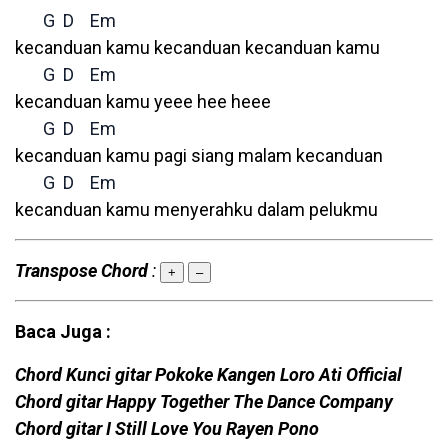
G
D
Em
kecanduan kamu kecanduan kecanduan kamu
G
D
Em
kecanduan kamu yeee hee heee
G
D
Em
kecanduan kamu pagi siang malam kecanduan
G
D
Em
kecanduan kamu menyerahku dalam pelukmu
Transpose Chord
:
+
–
Baca Juga :
Chord Kunci gitar Pokoke Kangen Loro Ati Official
Chord gitar Happy Together The Dance Company
Chord gitar I Still Love You Rayen Pono