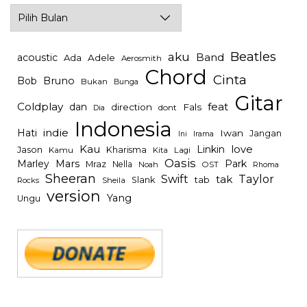
Archives
Beatles
aku
Band
acoustic
Ada
Adele
Aerosmith
Chord
Cinta
Bob
Bruno
Bukan
Bunga
Gitar
Coldplay
feat
dan
direction
Fals
dont
Dia
Indonesia
indie
Hati
Iwan
Jangan
Irama
Ini
Kau
Linkin
love
Jason
Kharisma
Kamu
Kita
Lagi
Oasis
Mars
Park
Marley
Mraz
Nella
Noah
OST
Rhoma
Sheeran
Swift
Taylor
tak
tab
Slank
Rocks
Sheila
version
Yang
Ungu