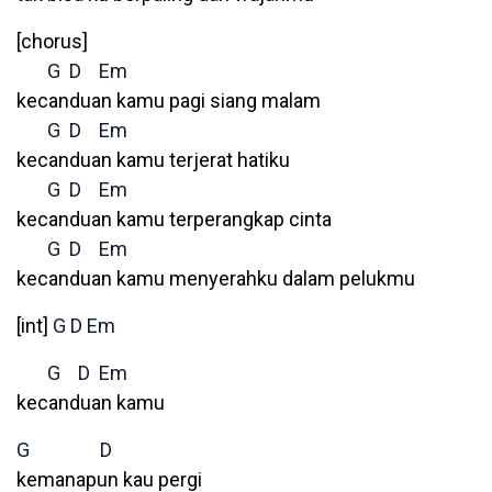
[chorus]
G
D
Em
kecanduan kamu pagi siang malam
G
D
Em
kecanduan kamu terjerat hatiku
G
D
Em
kecanduan kamu terperangkap cinta
G
D
Em
kecanduan kamu menyerahku dalam pelukmu
[int]
G
D
Em
G
D
Em
kecanduan kamu
G
D
kemanapun kau pergi