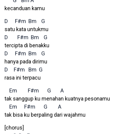
G
Bm
A
kecanduan kamu
D
F#m
Bm
G
satu kata untukmu
D
F#m
Bm
G
tercipta di benakku
D
F#m
Bm
G
hanya pada dirimu
D
F#m
Bm
G
rasa ini terpacu
Em
F#m
G
A
tak sanggup ku menahan kuatnya pesonamu
Em
F#m
G
A
tak bisa ku berpaling dari wajahmu
[chorus]