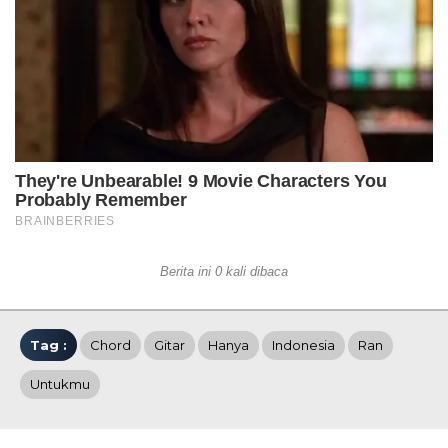
Berita ini 0 kali dibaca
Tag :
Chord
Gitar
Hanya
Indonesia
Ran
Untukmu