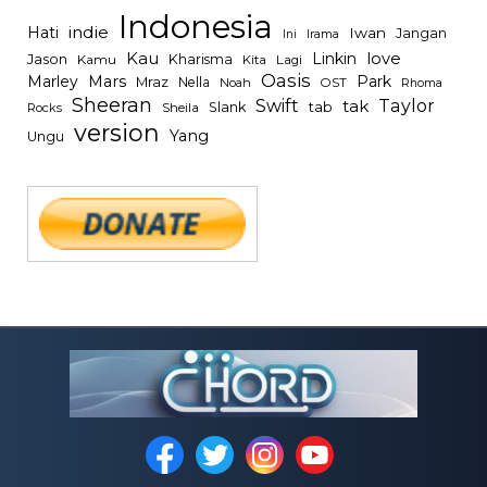
Indonesia
indie
Hati
Iwan
Jangan
Irama
Ini
Kau
Linkin
love
Jason
Kharisma
Kamu
Kita
Lagi
Oasis
Mars
Park
Marley
Mraz
Nella
Noah
OST
Rhoma
Sheeran
Swift
Taylor
tak
tab
Slank
Rocks
Sheila
version
Yang
Ungu