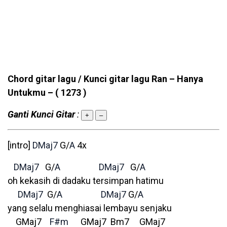
Chord gitar lagu / Kunci gitar lagu Ran – Hanya
Untukmu –
( 1273 )
Ganti Kunci Gitar
:
+
–
[intro]
DMaj7
G/
A
4x
DMaj7
G/
A
DMaj7
G/
A
oh kekasih di dadaku tersimpan hatimu
DMaj7
G/
A
DMaj7
G/
A
yang selalu menghiasai lembayu senjaku
GMaj7
F#m
GMaj7 Bm7 GMaj7