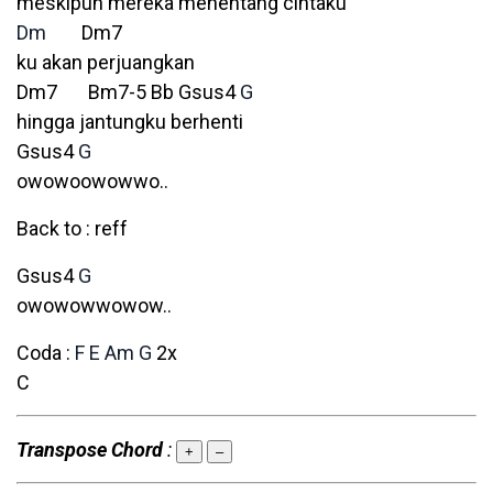
meskipun mereka menentang cintaku
Dm
Dm7
ku akan perjuangkan
Dm7 Bm7-5 Bb Gsus4
G
hingga jantungku berhenti
Gsus4
G
owowoowowwo..
Back to : reff
Gsus4
G
owowowwowow..
Coda :
F
E
Am
G
2x
C
Transpose Chord
:
+
–