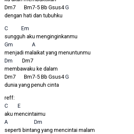
Dm7 Bm7-5 Bb Gsus4
G
dengan hati dan tubuhku
C
Em
sungguh aku menginginkanmu
Gm
A
menjadi malaikat yang menuntunmu
Dm
Dm7
membawaku ke dalam
Dm7 Bm7-5 Bb Gsus4
G
dunia yang penuh cinta
reff:
C
E
aku mencintaimu
A
Dm
seperti bintang yang mencintai malam