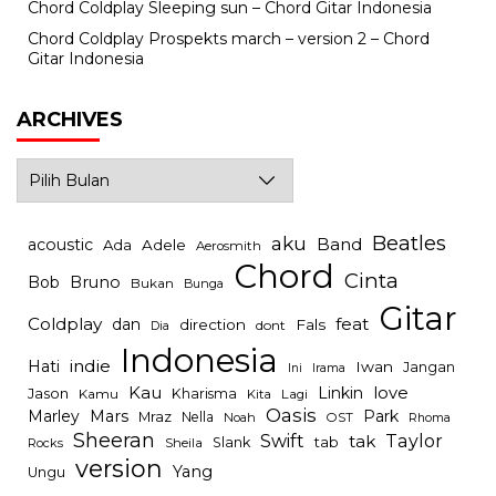
Chord Coldplay Sleeping sun – Chord Gitar Indonesia
Chord Coldplay Prospekts march – version 2 – Chord
Gitar Indonesia
ARCHIVES
Archives
Beatles
aku
Band
acoustic
Ada
Adele
Aerosmith
Chord
Cinta
Bob
Bruno
Bukan
Bunga
Gitar
Coldplay
feat
dan
direction
Fals
dont
Dia
Indonesia
indie
Hati
Iwan
Jangan
Irama
Ini
Kau
Linkin
love
Jason
Kharisma
Kamu
Kita
Lagi
Oasis
Mars
Park
Marley
Mraz
Nella
Noah
OST
Rhoma
Sheeran
Swift
Taylor
tak
tab
Slank
Rocks
Sheila
version
Yang
Ungu