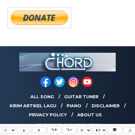
ALL SONG
GUITAR TUNER
KIRIM ARTIKEL LAGU
PIANO
DISCLAIMER
PRIVACY POLICY
ABOUT US
COPYRIGHT 2025 - BY BANGBARA GROUP
🔍➕
🔍➖
🎛️
🔼
🔽
🌙