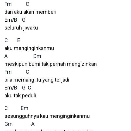
Fm
C
dan aku akan memberi
Em/
B
G
seluruh jiwaku
C
E
aku menginginkanmu
A
Dm
meskipun bumi tak pernah mengizinkan
Fm
C
bila memang itu yang terjadi
Em/
B
G
C
aku tak peduli
C
Em
sesungguhnya kau menginginkanmu
Gm
A