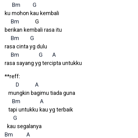
Bm
G
ku mohon kau kembali
Bm
G
berikan kembali rasa itu
Bm
G
rasa cinta yg dulu
Bm
G
A
rasa sayang yg tercipta untukku
**reff:
D
A
mungkin bagimu tiada guna
Bm
A
tapi untukku kau yg terbaik
G
kau segalanya
Bm
A