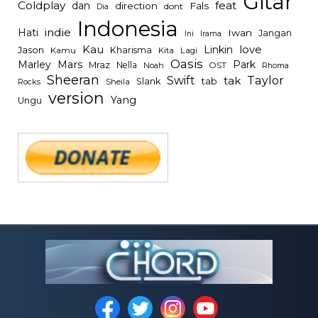
Gitar
Coldplay
feat
dan
direction
Fals
dont
Dia
Indonesia
indie
Hati
Iwan
Jangan
Irama
Ini
Kau
Linkin
love
Jason
Kharisma
Kamu
Kita
Lagi
Oasis
Mars
Park
Marley
Mraz
Nella
Noah
OST
Rhoma
Sheeran
Swift
Taylor
tak
tab
Slank
Rocks
Sheila
version
Yang
Ungu