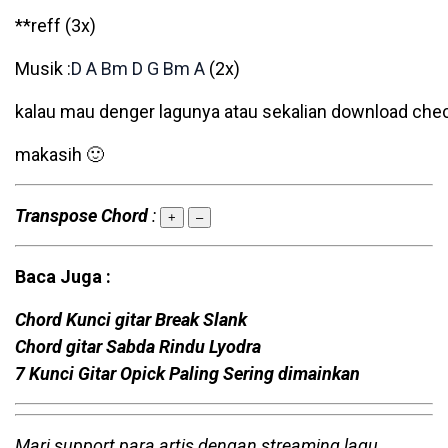
**reff (3x)
Musik :
D
A
Bm
D
G
Bm
A
(2x)
kalau mau denger lagunya atau sekalian download check 
makasih 🙂
Transpose Chord
:
+
–
Baca Juga :
Chord Kunci gitar Break Slank
Chord gitar Sabda Rindu Lyodra
7 Kunci Gitar Opick Paling Sering dimainkan
Mari support para artis dengan streaming lagu