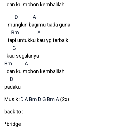
dan ku mohon kembalilah
D
A
mungkin bagimu tiada guna
Bm
A
tapi untukku kau yg terbaik
G
kau segalanya
Bm
A
dan ku mohon kembalilah
D
padaku
Musik :
D
A
Bm
D
G
Bm
A
(2x)
back to :
*bridge