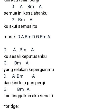
D
A
Bm
A
semua ini kesalahanku
G
Bm
A
ku akui semua itu
musik:
D
A
Bm
D
G
Bm
A
D
A
Bm
A
ku sesali keputusanku
G
Bm
A
yang relakan kepergianmu
D
A
Bm
A
dan kini kau pun pergi
G
Bm
A
kau tinggalkan aku sendiri
*bridge: