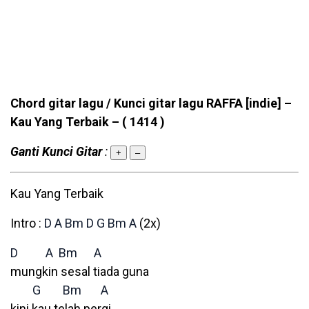
Chord gitar lagu / Kunci gitar lagu RAFFA [indie] –
Kau Yang Terbaik –
( 1414 )
Ganti Kunci Gitar
:
+
–
Kau Yang Terbaik
Intro :
D
A
Bm
D
G
Bm
A
(2x)
D
A
Bm
A
mungkin sesal tiada guna
G
Bm
A
kini kau telah pergi