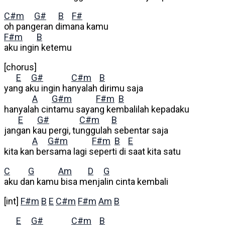
C#m
G#
B
F#
oh pangeran dimana kamu
F#m
B
aku ingin ketemu
[chorus]
E
G#
C#m
B
yang aku ingin hanyalah dirimu saja
A
G#m
F#m
B
hanyalah cintamu sayang kembalilah kepadaku
E
G#
C#m
B
jangan kau pergi, tunggulah sebentar saja
A
G#m
F#m
B
E
kita kan bersama lagi seperti di saat kita satu
C
G
Am
D
G
aku dan kamu bisa menjalin cinta kembali
[int]
F#m
B
E
C#m
F#m
Am
B
E
G#
C#m
B