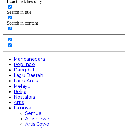
Exact matches only
Search in title
Search in content
Mancanegara
Pop Indo
Dangdut
Lagu Daerah
Lagu Anak
Melayu
Religi
Nostalgia
Artis
Lainnya
Semua
Artis Cewe
Artis Cowo