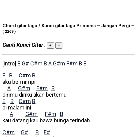
Chord gitar lagu / Kunci gitar lagu Princess – Jangan Pergi –
( 2269 )
Ganti Kunci Gitar
:
+
–
[intro]
E
G#
C#m
B
A
G#m
F#m
B
E
E
B
C#m
B
aku bermimpi
A
G#m
F#m
B
dirimu diriku akan bertemu
E
B
C#m
B
di malam ini
A
G#m
F#m
B
kau datang kau bawa bunga terindah
C#m
G#
B
F#