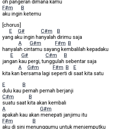
oh pangeran dimana kamu
F#m
B
aku ingin ketemu
[chorus]
E
G#
C#m
B
yang aku ingin hanyalah dirimu saja
A
G#m
F#m
B
hanyalah cintamu sayang kembalilah kepadaku
E
G#
C#m
B
jangan kau pergi, tunggulah sebentar saja
A
G#m
F#m
B
E
kita kan bersama lagi seperti di saat kita satu
E
B
dulu kau pernah pernah berjanji
C#m
B
suatu saat kita akan kembali
A
G#m
apakah kau akan menepati janjimu itu
F#m
B
aku di sini menunggumu untuk menjemputku