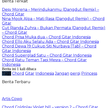
Berita Terkait
Desy Morena – Merindukanmu (Dangdut Remix) –
Chord Gitar
Nina Mpok Alpa – Mati Rasa (Dangdut Remix) – Chord
Gitar
Cut Rianda Zuhra – Bukan Permata (Dangdut Remix)
– Chord Gitar
Chord Prisa Muka dua – Chord Gitar Indonesia
Chord Ello Aku Selalu Ada – Chord Gitar Indonesia
Chord Dewa 19 Cukup Siti Nurbaya [Tab] – Chord
Gitar Indonesia
Chord Superglad Satu – Chord Gitar Indonesia
Chord Ratu Teman Tapi Mesra – Chord Gitar
Indonesia
Berita ini 1 kali dibaca
Tag :
Chord
Gitar
Indonesia
Jangan
pergi
Princess
Berita Terbaru
Artis Cowo
Chord Coldplay Violet hill – version 2 – Chord Gitar