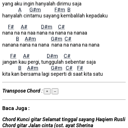
yang aku ingin hanyalah dirimu saja
A
G#m
F#m
B
hanyalah cintamu sayang kembalilah kepadaku
F#
A#
D#m
C#
nana na na naa nana na nana na nanaa
B
A#m
G#m
C#
nanana nana na nana nana na nana na nana
F#
A#
D#m
C#
jangan kau pergi, tunggulah sebentar saja
B
A#m
G#m
C#
F#
kita kan bersama lagi seperti di saat kita satu
Transpose Chord
:
+
–
Baca Juga :
Chord Kunci gitar Selamat tinggal sayang Haqiem Rusli
Chord gitar Jalan cinta (ost. ayat Sherina