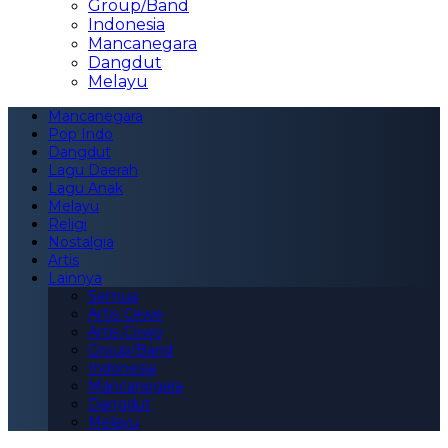
Group/Band
Indonesia
Mancanegara
Dangdut
Melayu
Mancanegara
Pop Indo
Dangdut
Lagu Daerah
Lagu Anak
Melayu
Religi
Nostalgia
Artis
Lainnya
Semua
Artis Cewe
Artis Cowo
Group/Band
Indonesia
Mancanegara
Dangdut
Melayu