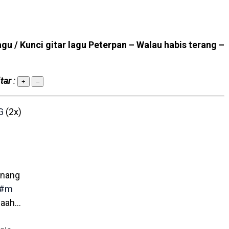
agu / Kunci gitar lagu Peterpan – Walau habis terang –
tar
:
+
–
G
(2x)
enang
F#m
 aah…