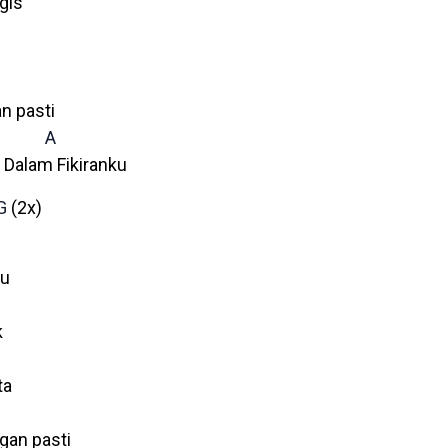
gis
n pasti
A
alam Fikiranku
G
(2x)
ku
k
ta
an pasti