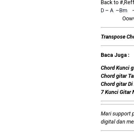
Back to #,Reff
D
–
A
–
Bm
Ooww… 
Transpose Ch
Baca Juga :
Chord Kunci g
Chord gitar T
Chord gitar D
7 Kunci Gitar
Mari support 
digital dan m