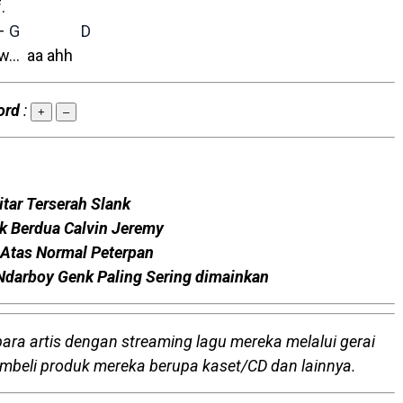
.
–
G
D
aa ahh
ord
:
+
–
itar Terserah Slank
ak Berdua Calvin Jeremy
i Atas Normal Peterpan
 Ndarboy Genk Paling Sering dimainkan
para artis dengan streaming lagu mereka melalui gerai
embeli produk mereka berupa kaset/CD dan lainnya.