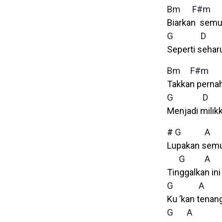
Bm
F#m
Biarkan sem
G
D
Seperti seha
Bm
F#m
Takkan perna
G
D
Menjadi milik
#
G
A
Lupakan sem
G
A
Tinggalkan ini
G
A
Ku ’kan tenan
G
A