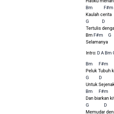
Hatiku menan
Bm
F#m
Kaulah cerita
G
D
Tertulis denga
Bm
F#m
G
Selamanya D
Intro:
D
A
Bm
Bm
F#m
Peluk Tubuh 
G
D
Untuk Sejena
Bm
F#m
Dan biarkan ki
G
D
Memudar deng