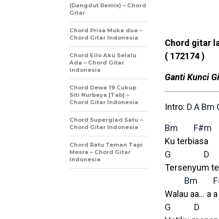
(Dangdut Remix) – Chord
Gitar
Chord Prisa Muka dua –
Chord Gitar Indonesia
Chord gitar l
( 172174 )
Chord Ello Aku Selalu
Ada – Chord Gitar
Indonesia
Ganti Kunci Gi
Chord Dewa 19 Cukup
Siti Nurbaya [Tab] –
Chord Gitar Indonesia
Intro:
D
A
Bm
Chord Superglad Satu –
Bm
F#m
Chord Gitar Indonesia
Ku terbiasa
Chord Ratu Teman Tapi
Mesra – Chord Gitar
G
D
Indonesia
Tersenyum t
Bm
Walau aa… a a
G
D