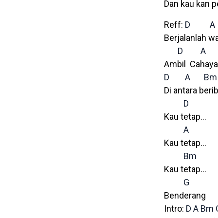
Dan kau kan p
Reff:
D
A
Berjalanlah w
D
A
Ambil Cahaya 
D
A
Bm
Di antara beri
D
Kau tetap…
A
Kau tetap…
Bm
Kau tetap…
G
Benderang
Intro:
D
A
Bm