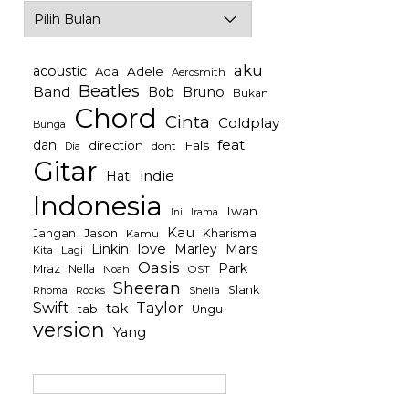
Archives
aku
acoustic
Ada
Adele
Aerosmith
Beatles
Band
Bob
Bruno
Bukan
Chord
Cinta
Coldplay
Bunga
feat
dan
direction
Fals
dont
Dia
Gitar
indie
Hati
Indonesia
Iwan
Irama
Ini
Kau
Jason
Jangan
Kharisma
Kamu
Linkin
love
Mars
Marley
Kita
Lagi
Oasis
Park
Mraz
Nella
Noah
OST
Sheeran
Slank
Rocks
Sheila
Rhoma
Swift
Taylor
tak
tab
Ungu
version
Yang