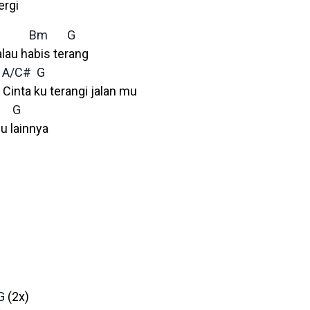
ergi
Bm
G
alau habis terang
A/C#
G
Cinta ku terangi jalan mu
G
bu lainnya
G
(2x)