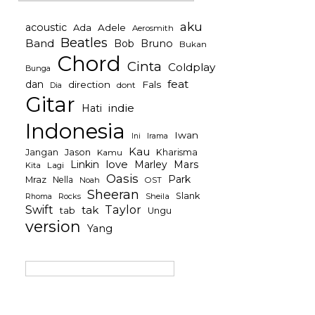
aku
acoustic
Ada
Adele
Aerosmith
Beatles
Band
Bob
Bruno
Bukan
Chord
Cinta
Coldplay
Bunga
feat
dan
direction
Fals
dont
Dia
Gitar
indie
Hati
Indonesia
Iwan
Irama
Ini
Kau
Jason
Jangan
Kharisma
Kamu
Linkin
love
Mars
Marley
Kita
Lagi
Oasis
Park
Mraz
Nella
Noah
OST
Sheeran
Slank
Rocks
Sheila
Rhoma
Swift
Taylor
tak
tab
Ungu
version
Yang