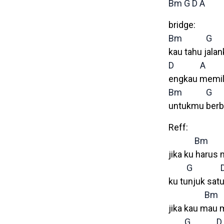
Bm
G
D
A
bridge:
Bm
G
kau tahu jala
D
A
engkau memil
Bm
G
untukmu berbag
Reff:
Bm
jika ku harus
G
ku tunjuk satu
Bm
jika kau mau
G
D