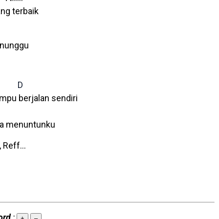
ng terbaik
enunggu
u
D
mpu berjalan sendiri
ba menuntunku
, Reff…
ord
:
+
–