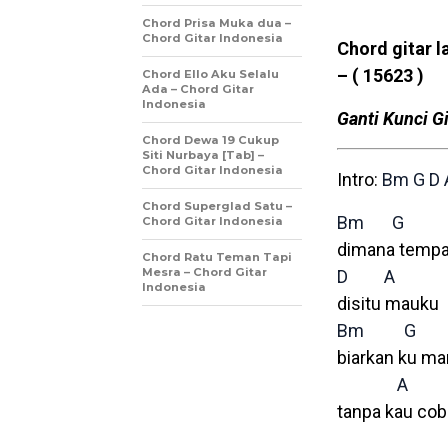
Chord Prisa Muka dua –
Chord Gitar Indonesia
Chord gitar l
–
( 15623 )
Chord Ello Aku Selalu
Ada – Chord Gitar
Indonesia
Ganti Kunci Gi
Chord Dewa 19 Cukup
Siti Nurbaya [Tab] –
Chord Gitar Indonesia
Intro:
Bm
G
D
Chord Superglad Satu –
Bm
G
Chord Gitar Indonesia
dimana tempa
Chord Ratu Teman Tapi
Mesra – Chord Gitar
D
A
Indonesia
disitu mauku
Bm
G
biarkan ku ma
A
tanpa kau co