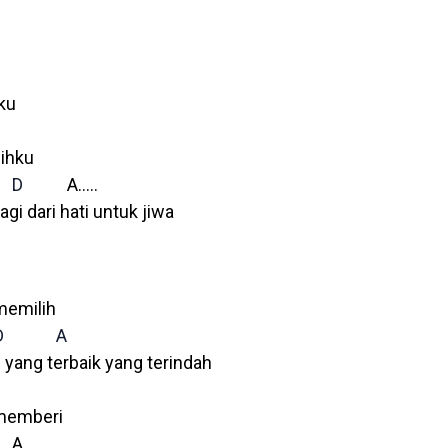
nku
ihku
D
A…..
i dari hati untuk jiwa
 memilih
D
A
 yang terbaik yang terindah
 memberi
A……