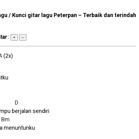
agu / Kunci gitar lagu Peterpan – Terbaik dan terindah
tar
:
+
–
A
(2x)
tku
D
mpu berjalan sendiri
Bm
ba menuntunku