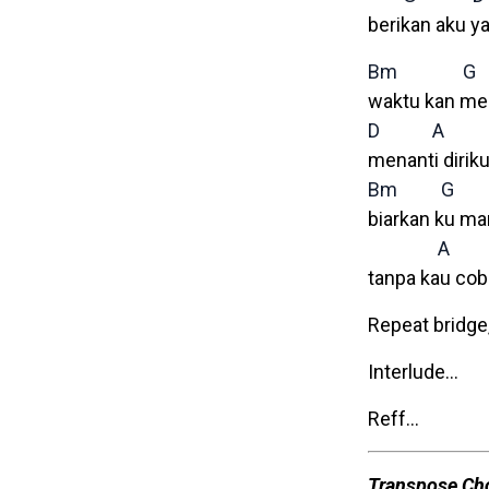
berikan aku ya
Bm
G
waktu kan m
D
A
menanti dirik
Bm
G
biarkan ku ma
A
tanpa kau co
Repeat bridge
Interlude…
Reff…
Transpose Ch