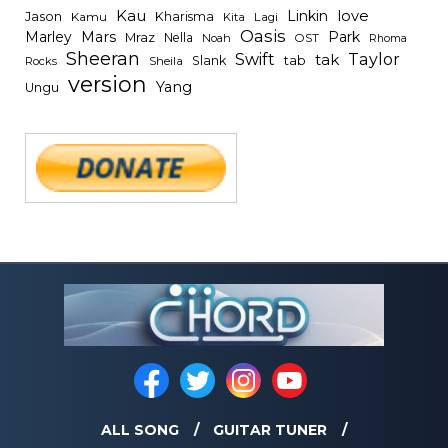
Kau
Linkin
love
Jason
Kharisma
Kamu
Kita
Lagi
Oasis
Mars
Park
Marley
Mraz
Nella
Noah
OST
Rhoma
Sheeran
Swift
Taylor
tak
tab
Slank
Rocks
Sheila
version
Yang
Ungu
ALL SONG
GUITAR TUNER