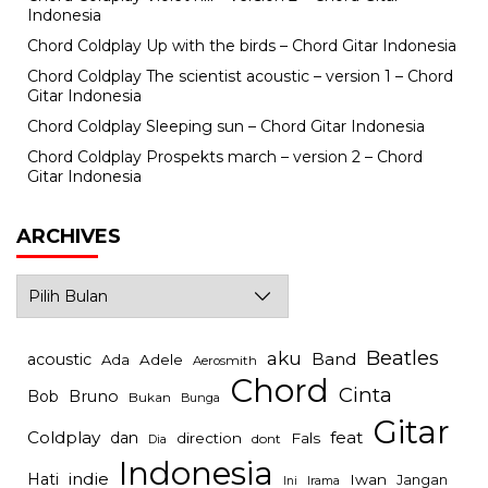
Indonesia
Chord Coldplay Up with the birds – Chord Gitar Indonesia
Chord Coldplay The scientist acoustic – version 1 – Chord
Gitar Indonesia
Chord Coldplay Sleeping sun – Chord Gitar Indonesia
Chord Coldplay Prospekts march – version 2 – Chord
Gitar Indonesia
ARCHIVES
Archives
Beatles
aku
Band
acoustic
Ada
Adele
Aerosmith
Chord
Cinta
Bob
Bruno
Bukan
Bunga
Gitar
Coldplay
feat
dan
direction
Fals
dont
Dia
Indonesia
indie
Hati
Iwan
Jangan
Irama
Ini