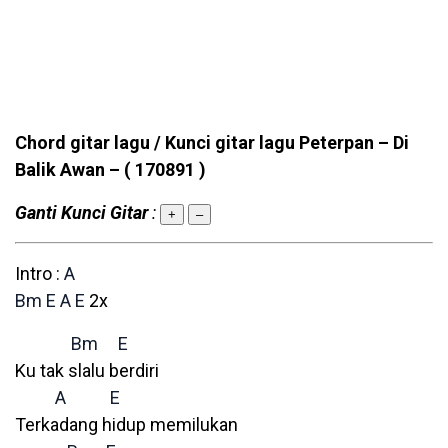
Chord gitar lagu / Kunci gitar lagu Peterpan – Di
Balik Awan –
( 170891 )
Ganti Kunci Gitar
:
+
–
Intro :
A
Bm
E
A
E
2x
Bm
E
Ku tak slalu berdiri
A
E
Terkadang hidup memilukan