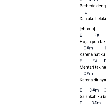
Berbeda denga
E
Dan aku Lelaki
[chorus]
E
F#
Hujan pun ta
C#m
Karena hatik
E
F#
Mentari tak h
C#m
Karena dirin
E
D#m
Salahkah ku bi
E
D#m