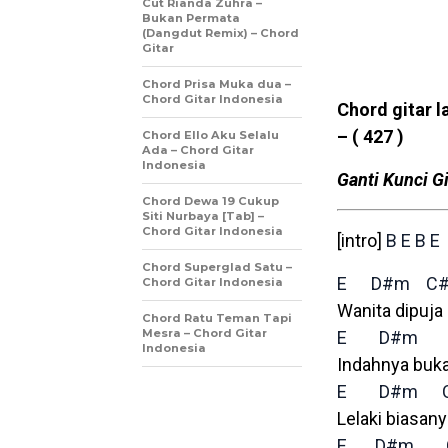
Cut Rianda Zuhra –
Bukan Permata
(Dangdut Remix) – Chord
Gitar
Chord Prisa Muka dua –
Chord Gitar Indonesia
Chord gitar l
–
( 427 )
Chord Ello Aku Selalu
Ada – Chord Gitar
Indonesia
Ganti Kunci Gi
Chord Dewa 19 Cukup
Siti Nurbaya [Tab] –
Chord Gitar Indonesia
[intro]
B
E
B
E
Chord Superglad Satu –
E
D#m
C
Chord Gitar Indonesia
Wanita dipuja
Chord Ratu Teman Tapi
Mesra – Chord Gitar
E
D#m
Indonesia
Indahnya buka
E
D#m
Lelaki biasa
E
D#m