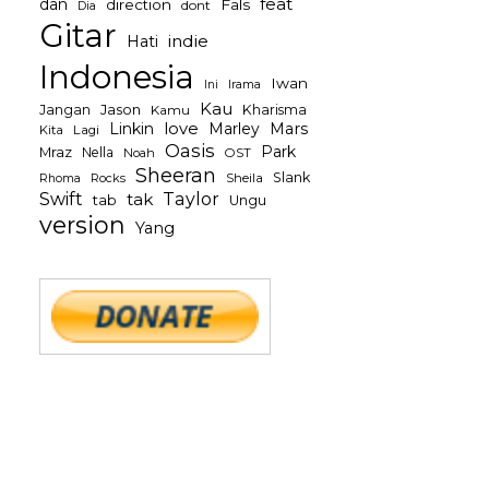
feat
dan
direction
Fals
dont
Dia
Gitar
indie
Hati
Indonesia
Iwan
Irama
Ini
Kau
Jason
Jangan
Kharisma
Kamu
Linkin
love
Mars
Marley
Kita
Lagi
Oasis
Park
Mraz
Nella
Noah
OST
Sheeran
Slank
Rocks
Sheila
Rhoma
Swift
Taylor
tak
tab
Ungu
version
Yang