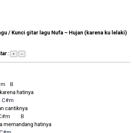
agu / Kunci gitar lagu Nufa – Hujan (karena ku lelaki)
tar
:
+
–
#m
B
 karena hatinya
C#m
n cantiknya
C#m
B
nya memandang hatinya
C#m