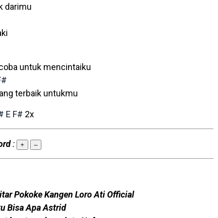
ik darimu
aki
coba untuk mencintaiku
F#
yang terbaik untukmu
#
E
F#
2x
ord
:
+
–
tar Pokoke Kangen Loro Ati Official
ku Bisa Apa Astrid