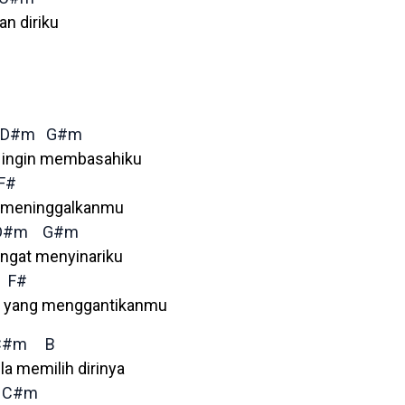
n diriku
D#m
G#m
k ingin membasahiku
F#
u meninggalkanmu
D#m
G#m
angat menyinariku
F#
ya yang menggantikanmu
C#m
B
la memilih dirinya
C#m