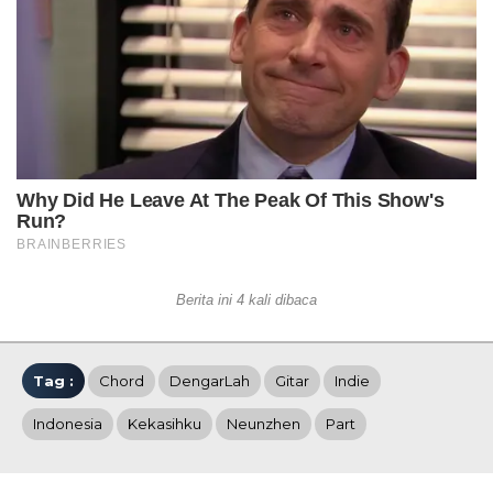
Berita ini 4 kali dibaca
Tag :
Chord
DengarLah
Gitar
Indie
Indonesia
Kekasihku
Neunzhen
Part