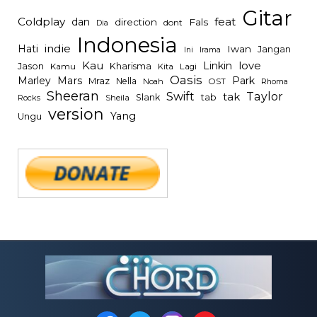
Gitar
Coldplay
feat
dan
direction
Fals
dont
Dia
Indonesia
indie
Hati
Iwan
Jangan
Irama
Ini
Kau
Linkin
love
Jason
Kharisma
Kamu
Kita
Lagi
Oasis
Mars
Park
Marley
Mraz
Nella
Noah
OST
Rhoma
Sheeran
Swift
Taylor
tak
tab
Slank
Rocks
Sheila
version
Yang
Ungu