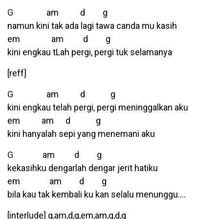
G
am d g
namun kini tak ada lagi tawa canda mu kasih
em am d g
kini engkau tLah pergi, pergi tuk selamanya
[reff]
G
am d g
kini engkau telah pergi, pergi meninggalkan aku
em am d g
kini hanyalah sepi yang menemani aku
G
am d g
kekasihku dengarlah dengar jerit hatiku
em am d g
bila kau tak kembali ku kan selalu menunggu….
[interlude] g,am,d,g,em,am,g,d,g