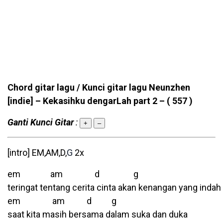
Chord gitar lagu / Kunci gitar lagu Neunzhen
[indie] – Kekasihku dengarLah part 2 –
( 557 )
Ganti Kunci Gitar
:
+
–
[intro] EM,AM,D,
G
2x
em am d g
teringat tentang cerita cinta akan kenangan yang indah
em am d g
saat kita masih bersama dalam suka dan duka