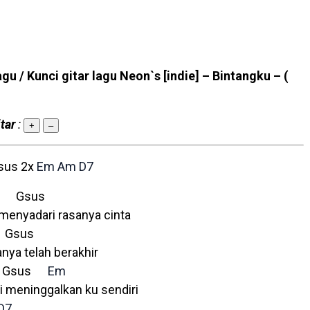
agu / Kunci gitar lagu Neon`s [indie] – Bintangku –
(
tar
:
+
–
Gsus 2x
Em
Am
D7
Gsus
 menyadari rasanya cinta
sus
ya telah berakhir
Gsus
Em
gi meninggalkan ku sendiri
D7