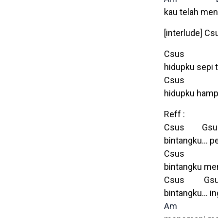
kau telah men
[interlude] C
Csus
hidupku sepi 
Csu
hidupku hamp
Reff :
Csus Gsu
bintangku… pe
Csus 
bintangku men
Csus Gs
bintangku… in
Am