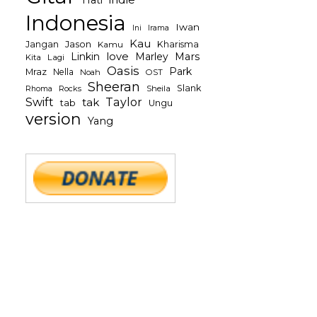
Indonesia
Iwan
Irama
Ini
Kau
Jason
Jangan
Kharisma
Kamu
Linkin
love
Mars
Marley
Kita
Lagi
Oasis
Park
Mraz
Nella
Noah
OST
Sheeran
Slank
Rocks
Sheila
Rhoma
Swift
Taylor
tak
tab
Ungu
version
Yang