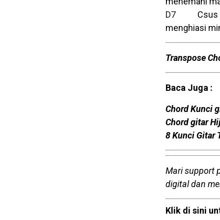
menemani m
D7
Csus
menghiasi mi
Transpose Ch
Baca Juga :
Chord Kunci gi
Chord gitar H
8 Kunci Gitar
Mari support 
digital dan m
Klik di sini