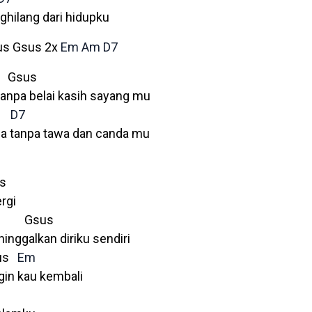
ghilang dari hidupku
sus Gsus 2x
Em
Am
D7
 Gsus
tanpa belai kasih sayang mu
s
D7
a tanpa tawa dan canda mu
s
rgi
Gsus
inggalkan diriku sendiri
us
Em
gin kau kembali