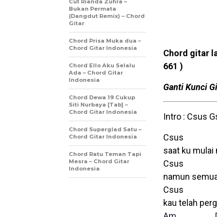
Cut Rianda Zuhra –
Bukan Permata
(Dangdut Remix) – Chord
Gitar
Chord Prisa Muka dua –
Chord Gitar Indonesia
Chord gitar l
661 )
Chord Ello Aku Selalu
Ada – Chord Gitar
Indonesia
Ganti Kunci Gi
Chord Dewa 19 Cukup
Siti Nurbaya [Tab] –
Chord Gitar Indonesia
Intro : Csus 
Chord Superglad Satu –
Csus 
Chord Gitar Indonesia
saat ku mulai
Chord Ratu Teman Tapi
Mesra – Chord Gitar
Csus G
Indonesia
namun semuan
Csus 
kau telah per
Am