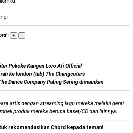
alamku
mpi
ord
:
+
–
tar Pokoke Kangen Loro Ati Official
ijrah ke london (tab) The Changcuters
 The Dance Company Paling Sering dimainkan
para artis dengan streaming lagu mereka melalui gerai
embeli produk mereka berupa kaset/CD dan lainnya.
 untuk rekomendasikan Chord kepada teman!