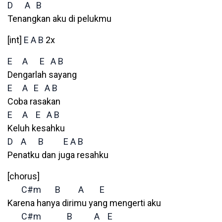
D
A
B
Tenangkan aku di pelukmu
[int]
E
A
B
2x
E
A
E
A
B
Dengarlah sayang
E
A
E
A
B
Coba rasakan
E
A
E
A
B
Keluh kesahku
D
A
B
E
A
B
Penatku dan juga resahku
[chorus]
C#m
B
A
E
Karena hanya dirimu yang mengerti aku
C#m
B
A
E