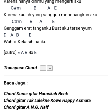
Karena hanya dirimu yang mengerti aku
C#m
B
A
E
Karena kaulah yang sanggup menenangkan aku
C#m
B
A
E
Genggam erat tanganku Buat aku tersenyum
D
A
B
E
Wahai Kekasih hatiku
[outro]
E
A
B
4x
E
Transpose Chord
:
+
–
Baca Juga :
Chord Kunci gitar Haruskah Benk
Chord gitar Tak Lalekne Kowe Happy Asmara
Chord gitar A.N.G. Naff