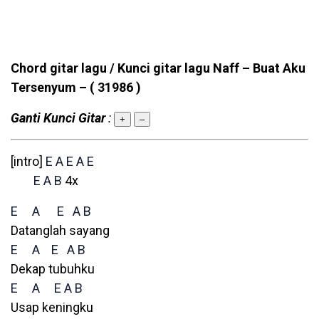
Chord gitar lagu / Kunci gitar lagu Naff – Buat Aku
Tersenyum –
( 31986 )
Ganti Kunci Gitar
:
+
–
[intro]
E
A
E
A
E
E
A
B
4x
E
A
E
A
B
Datanglah sayang
E
A
E
A
B
Dekap tubuhku
E
A
E
A
B
Usap keningku