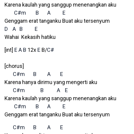
Karena kaulah yang sanggup menenangkan aku
C#m
B
A
E
Genggam erat tanganku Buat aku tersenyum
D
A
B
E
Wahai Kekasih hatiku
[int]
E
A
B
12x
E
B/
C#
[chorus]
C#m
B
A
E
Karena hanya dirimu yang mengerti aku
C#m
B
A
E
Karena kaulah yang sanggup menenangkan aku
C#m
B
A
E
Genggam erat tanganku Buat aku tersenyum
C#m
B
A
E