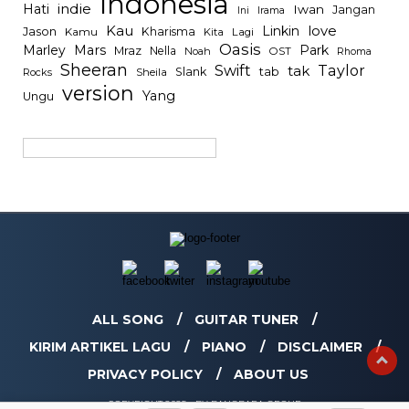
Indonesia
indie
Hati
Iwan
Jangan
Irama
Ini
Kau
Linkin
love
Jason
Kharisma
Kamu
Kita
Lagi
Oasis
Mars
Park
Marley
Mraz
Nella
Noah
OST
Rhoma
Sheeran
Swift
Taylor
tak
tab
Slank
Rocks
Sheila
version
Yang
Ungu
ALL SONG
GUITAR TUNER
KIRIM ARTIKEL LAGU
PIANO
DISCLAIMER
PRIVACY POLICY
ABOUT US
COPYRIGHT 2025 - BY BANGBARA GROUP