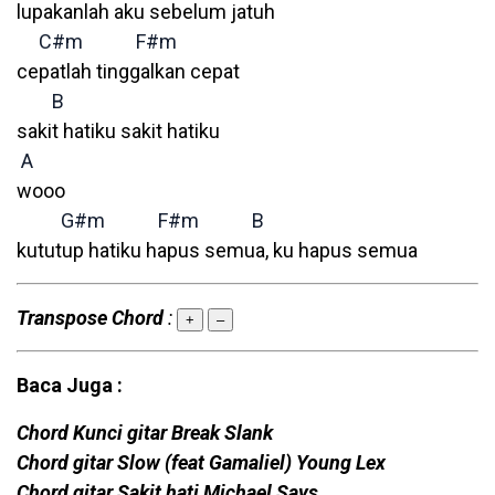
lupakanlah aku sebelum jatuh
C#m
F#m
cepatlah tinggalkan cepat
B
sakit hatiku sakit hatiku
A
wooo
G#m
F#m
B
kututup hatiku hapus semua, ku hapus semua
Transpose Chord
:
+
–
Baca Juga :
Chord Kunci gitar Break Slank
Chord gitar Slow (feat Gamaliel) Young Lex
Chord gitar Sakit hati Michael Says