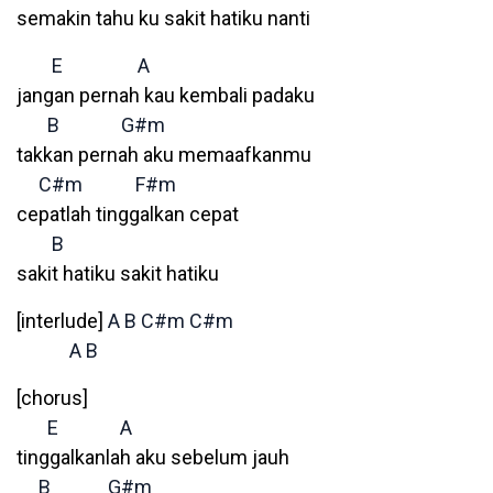
semakin tahu ku sakit hatiku nanti
E
A
jangan pernah kau kembali padaku
B
G#m
takkan pernah aku memaafkanmu
C#m
F#m
cepatlah tinggalkan cepat
B
sakit hatiku sakit hatiku
[interlude]
A
B
C#m
C#m
A
B
[chorus]
E
A
tinggalkanlah aku sebelum jauh
B
G#m