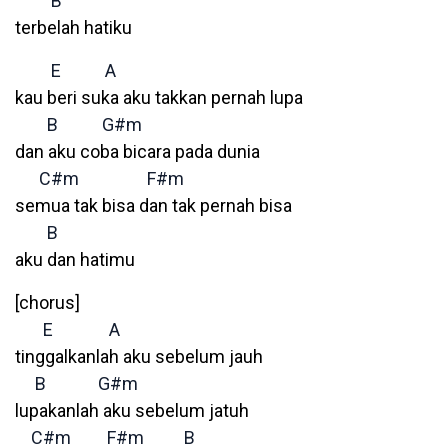
B
terbelah hatiku
E
A
kau beri suka aku takkan pernah lupa
B
G#m
dan aku coba bicara pada dunia
C#m
F#m
semua tak bisa dan tak pernah bisa
B
aku dan hatimu
[chorus]
E
A
tinggalkanlah aku sebelum jauh
B
G#m
lupakanlah aku sebelum jatuh
C#m
F#m
B