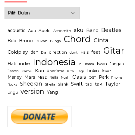
Archives
Beatles
aku
Band
acoustic
Ada
Adele
Aerosmith
Chord
Cinta
Bob
Bruno
Bukan
Bunga
Gitar
Coldplay
feat
dan
direction
Fals
dont
Dia
Indonesia
indie
Hati
Iwan
Jangan
Irama
Ini
Kau
Linkin
love
Jason
Kharisma
Kamu
Kita
Lagi
Oasis
Mars
Park
Marley
Mraz
Nella
Noah
OST
Rhoma
Sheeran
Swift
Taylor
tak
tab
Slank
Rocks
Sheila
version
Yang
Ungu