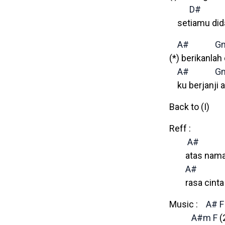
D#
setiamu dida
A#
G
(*) berikanlah
A#
G
ku berjanji a
Back to (I)
Reff :
A#
atas nama ci
A#
rasa cinta y
Music :
A#
F
A#m
F
(