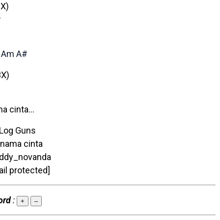
X)
#
Am
A#
3X)
 cinta…
Log Guns
 nama cinta
ddy_novanda
l protected]
ord
:
+
–