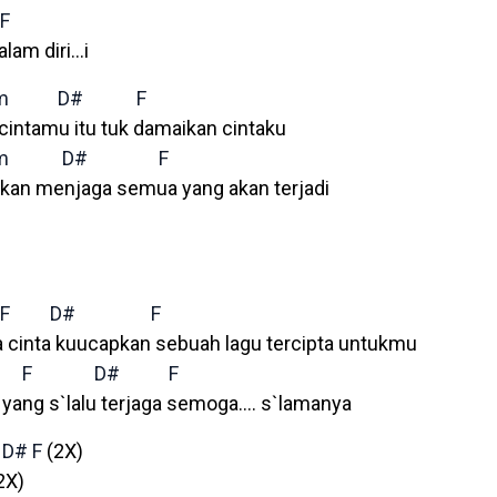
F
lam diri…i
m
D#
F
 cintamu itu tuk damaikan cintaku
m
D#
F
kan menjaga semua yang akan terjadi
F
D#
F
nta kuucapkan sebuah lagu tercipta untukmu
F
D#
F
ang s`lalu terjaga semoga…. s`lamanya
D#
F
(2X)
2X)