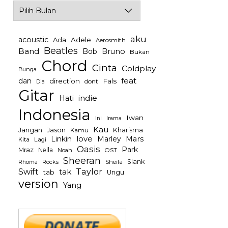
Archives
aku
acoustic
Ada
Adele
Aerosmith
Beatles
Band
Bob
Bruno
Bukan
Chord
Cinta
Coldplay
Bunga
feat
dan
direction
Fals
dont
Dia
Gitar
indie
Hati
Indonesia
Iwan
Irama
Ini
Kau
Jason
Jangan
Kharisma
Kamu
Linkin
love
Mars
Marley
Kita
Lagi
Oasis
Park
Mraz
Nella
Noah
OST
Sheeran
Slank
Rocks
Sheila
Rhoma
Swift
Taylor
tak
tab
Ungu
version
Yang