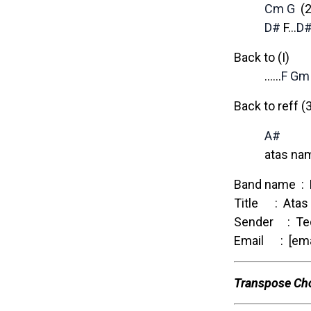
Cm
G
(2
D#
F…
D
Back to (I)
……
F
Gm
Back to reff (
A#
atas nama
Band name : 
Title : Atas
Sender : Te
Email : [emai
Transpose Ch