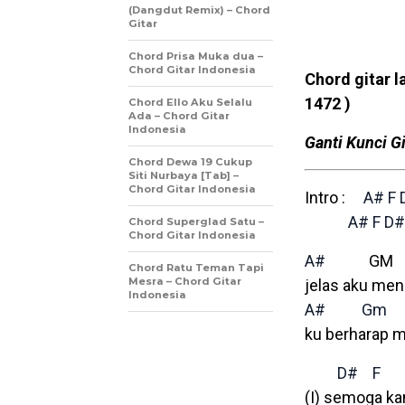
(Dangdut Remix) – Chord
Gitar
Chord Prisa Muka dua –
Chord Gitar Indonesia
Chord gitar l
1472 )
Chord Ello Aku Selalu
Ada – Chord Gitar
Indonesia
Ganti Kunci Gi
Chord Dewa 19 Cukup
Siti Nurbaya [Tab] –
Chord Gitar Indonesia
Intro :
A#
F
A#
F
D#
Chord Superglad Satu –
Chord Gitar Indonesia
A#
G
Chord Ratu Teman Tapi
Mesra – Chord Gitar
jelas aku me
Indonesia
A#
Gm
ku berharap 
D#
F
(I) semoga kan