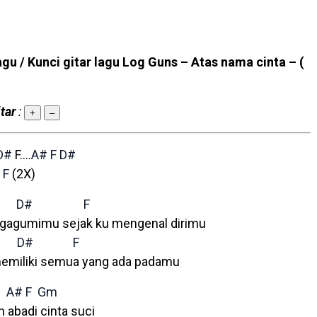
agu / Kunci gitar lagu Log Guns – Atas nama cinta –
(
tar
:
+
–
D#
F….
A#
F
D#
F
(2X)
M
D#
F
ngagumimu sejak ku mengenal dirimu
D#
F
memiliki semua yang ada padamu
A#
F
Gm
 abadi cinta suci